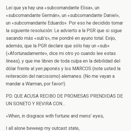
Leí que ya hay una «subcomandante Elisa», un
«subcomandante Germán», un «subcomandante Daniel»,
un «subcomandante Eduardo». Por eso he decidido tomar
la siguiente resolución: Le advierto a la PGR que si sigue
sacando más «sub’s», me pondré en ayuno total. Exijo,
además, que la PGR declare que sólo hay un «sub»
(«Afortunadamente», dice mi otro yo cuando lee estas
líneas), y que me libren de toda culpa en la debilidad del
dólar frente al yen japonés y los MARCOS (note usted la
reiteración del narcisismo) alemanes. (No me vayan a
mandar a Warman, por favor!).
P.D. QUE ACUSA RECIBO DE PROMESAS PRENDIDAS DE
UN SONETO Y REVIRA CON…
«When, in disgrace with fortune and mens’ eyes,
I all alone beweep my outcast state,