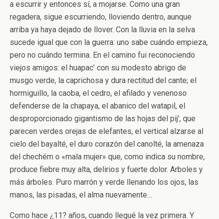
a escurrir y entonces sí, a mojarse. Como una gran
regadera, sigue escurriendo, lloviendo dentro, aunque
arriba ya haya dejado de llover. Con la lluvia en la selva
sucede igual que con la guerra: uno sabe cuándo empieza,
pero no cuándo termina. En el camino fui reconociendo
viejos amigos: el huapac’ con su modesto abrigo de
musgo verde, la caprichosa y dura rectitud del cante; el
hormiguillo, la caoba, el cedro, el afilado y venenoso
defenderse de la chapaya, el abanico del watapil, el
desproporcionado gigantismo de las hojas del pij’, que
parecen verdes orejas de elefantes, el vertical alzarse al
cielo del bayalté, el duro corazón del canolté, la amenaza
del chechém o «mala mujer» que, como indica su nombre,
produce fiebre muy alta, delirios y fuerte dolor. Arboles y
más árboles. Puro marrón y verde llenando los ojos, las
manos, las pisadas, el alma nuevamente…
Como hace ¿11? años, cuando llegué la vez primera. Y