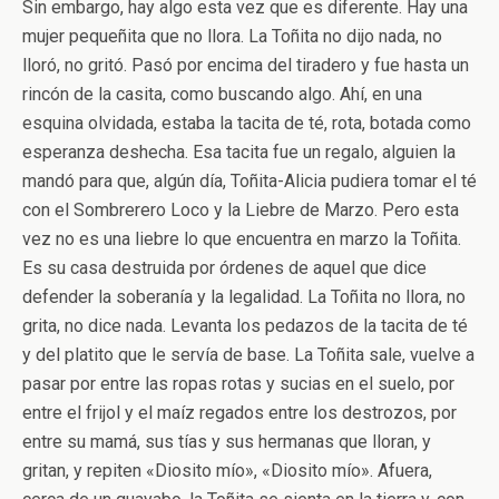
Sin embargo, hay algo esta vez que es diferente. Hay una
mujer pequeñita que no llora. La Toñita no dijo nada, no
lloró, no gritó. Pasó por encima del tiradero y fue hasta un
rincón de la casita, como buscando algo. Ahí, en una
esquina olvidada, estaba la tacita de té, rota, botada como
esperanza deshecha. Esa tacita fue un regalo, alguien la
mandó para que, algún día, Toñita-Alicia pudiera tomar el té
con el Sombrerero Loco y la Liebre de Marzo. Pero esta
vez no es una liebre lo que encuentra en marzo la Toñita.
Es su casa destruida por órdenes de aquel que dice
defender la soberanía y la legalidad. La Toñita no llora, no
grita, no dice nada. Levanta los pedazos de la tacita de té
y del platito que le servía de base. La Toñita sale, vuelve a
pasar por entre las ropas rotas y sucias en el suelo, por
entre el frijol y el maíz regados entre los destrozos, por
entre su mamá, sus tías y sus hermanas que lloran, y
gritan, y repiten «Diosito mío», «Diosito mío». Afuera,