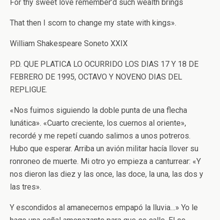
For thy sweet love remember’d such wealth brings
That then I scorn to change my state with kings».
William Shakespeare Soneto XXIX
P.D. QUE PLATICA LO OCURRIDO LOS DIAS 17 Y 18 DE
FEBRERO DE 1995, OCTAVO Y NOVENO DIAS DEL
REPLIGUE.
«Nos fuimos siguiendo la doble punta de una flecha
lunática». «Cuarto creciente, los cuernos al oriente»,
recordé y me repetí cuando salimos a unos potreros.
Hubo que esperar. Arriba un avión militar hacía llover su
ronroneo de muerte. Mi otro yo empieza a canturrear: «Y
nos dieron las diez y las once, las doce, la una, las dos y
las tres».
Y escondidos al amanecernos empapó la lluvia…» Yo le