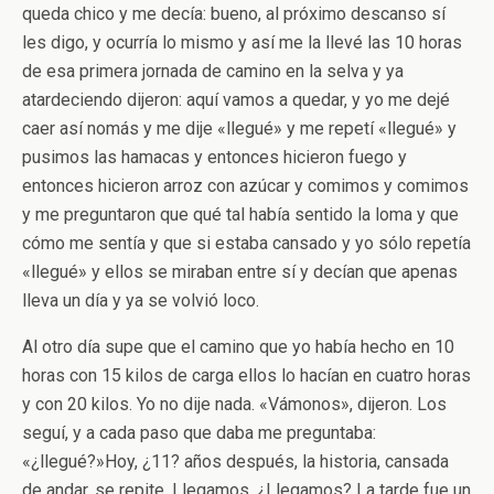
queda chico y me decía: bueno, al próximo descanso sí
les digo, y ocurría lo mismo y así me la llevé las 10 horas
de esa primera jornada de camino en la selva y ya
atardeciendo dijeron: aquí vamos a quedar, y yo me dejé
caer así nomás y me dije «llegué» y me repetí «llegué» y
pusimos las hamacas y entonces hicieron fuego y
entonces hicieron arroz con azúcar y comimos y comimos
y me preguntaron que qué tal había sentido la loma y que
cómo me sentía y que si estaba cansado y yo sólo repetía
«llegué» y ellos se miraban entre sí y decían que apenas
lleva un día y ya se volvió loco.
Al otro día supe que el camino que yo había hecho en 10
horas con 15 kilos de carga ellos lo hacían en cuatro horas
y con 20 kilos. Yo no dije nada. «Vámonos», dijeron. Los
seguí, y a cada paso que daba me preguntaba:
«¿llegué?»Hoy, ¿11? años después, la historia, cansada
de andar, se repite. Llegamos. ¿Llegamos? La tarde fue un