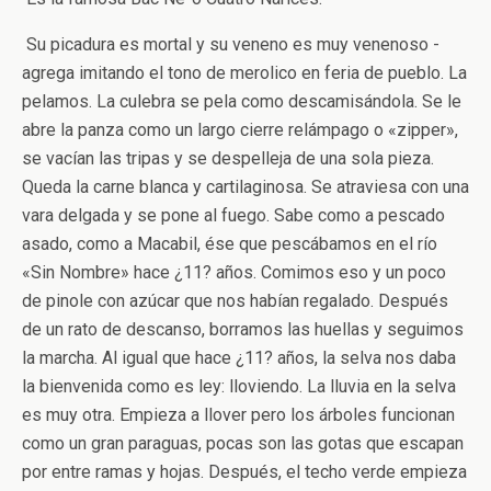
­ Su picadura es mortal y su veneno es muy venenoso ­
agrega imitando el tono de merolico en feria de pueblo. La
pelamos. La culebra se pela como descamisándola. Se le
abre la panza como un largo cierre relámpago o «zipper»,
se vacían las tripas y se despelleja de una sola pieza.
Queda la carne blanca y cartilaginosa. Se atraviesa con una
vara delgada y se pone al fuego. Sabe como a pescado
asado, como a Macabil, ése que pescábamos en el río
«Sin Nombre» hace ¿11? años. Comimos eso y un poco
de pinole con azúcar que nos habían regalado. Después
de un rato de descanso, borramos las huellas y seguimos
la marcha. Al igual que hace ¿11? años, la selva nos daba
la bienvenida como es ley: lloviendo. La lluvia en la selva
es muy otra. Empieza a llover pero los árboles funcionan
como un gran paraguas, pocas son las gotas que escapan
por entre ramas y hojas. Después, el techo verde empieza