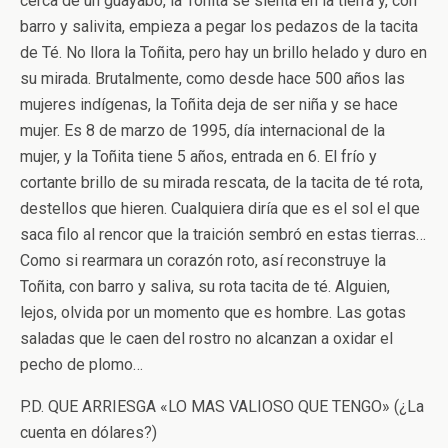
cerca de un guayabo, la Toñita se sienta en la tierra y, con
barro y salivita, empieza a pegar los pedazos de la tacita
de Té. No llora la Toñita, pero hay un brillo helado y duro en
su mirada. Brutalmente, como desde hace 500 años las
mujeres indígenas, la Toñita deja de ser niña y se hace
mujer. Es 8 de marzo de 1995, día internacional de la
mujer, y la Toñita tiene 5 años, entrada en 6. El frío y
cortante brillo de su mirada rescata, de la tacita de té rota,
destellos que hieren. Cualquiera diría que es el sol el que
saca filo al rencor que la traición sembró en estas tierras…
Como si rearmara un corazón roto, así reconstruye la
Toñita, con barro y saliva, su rota tacita de té. Alguien,
lejos, olvida por un momento que es hombre. Las gotas
saladas que le caen del rostro no alcanzan a oxidar el
pecho de plomo…
P.D. QUE ARRIESGA «LO MAS VALIOSO QUE TENGO» (¿La
cuenta en dólares?)