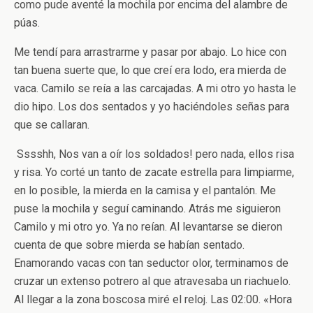
como pude aventé la mochila por encima del alambre de
púas.
Me tendí para arrastrarme y pasar por abajo. Lo hice con
tan buena suerte que, lo que creí era lodo, era mierda de
vaca. Camilo se reía a las carcajadas. A mi otro yo hasta le
dio hipo. Los dos sentados y yo haciéndoles señas para
que se callaran.
­ Sssshh, Nos van a oír los soldados! ­pero nada, ellos risa
y risa. Yo corté un tanto de zacate estrella para limpiarme,
en lo posible, la mierda en la camisa y el pantalón. Me
puse la mochila y seguí caminando. Atrás me siguieron
Camilo y mi otro yo. Ya no reían. Al levantarse se dieron
cuenta de que sobre mierda se habían sentado.
Enamorando vacas con tan seductor olor, terminamos de
cruzar un extenso potrero al que atravesaba un riachuelo.
Al llegar a la zona boscosa miré el reloj. Las 02:00. «Hora