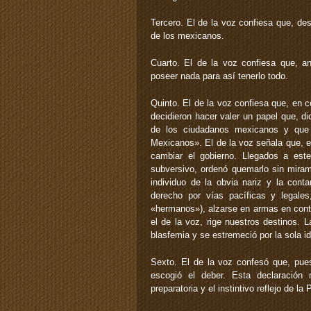
Tercero. El de la voz confiesa que, de
de los mexicanos.
Cuarto. El de la voz confiesa que, an
poseer nada para así tenerlo todo.
Quinto. El de la voz confiesa que, en
decidieron hacer valer un papel que, d
de los ciudadanos mexicanos y que 
Mexicanos». El de la voz señala que, en
cambiar el gobierno. Llegados a est
subversivo, ordenó quemarlo sin mirami
individuo de la obvia nariz y la cont
derecho por vías pacíficas y legale
«hermanos»), alzarse en armas en contr
el de la voz, rige nuestros destinos.
blasfemia y se estremeció por la sola 
Sexto. El de la voz confesó que, pues
escogió el deber. Esta declaración 
preparatoria y el instintivo reflejo de la