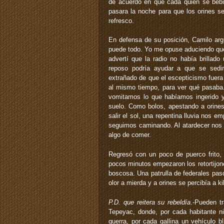
de acuerdo en que cada quien se bebi
pasara la noche para que los orines s
refresco.
En defensa de su posición, Camilo arg
puede todo. Yo me opuse aduciendo que 
advertí que la radio no había brillado
reposo podría ayudar a que se sedime
extrañado de que el escepticismo fuera
al mismo tiempo, para ver qué pasaba.
vomitamos lo que habíamos ingerido 
suelo. Como bolos, apestando a orines
salir el sol, una repentina lluvia nos e
seguimos caminando. Al atardecer nos l
algo de comer.
Regresó con un poco de puerco frito,
pocos minutos empezaron los retortijon
boscosa. Una patrulla de federales pa
olor a mierda y a orines se percibía a 
P.D. que reitera su rebeldía
.-Pueden t
Tepeyac, donde, por cada habitante ni
guerra, por cada gallina un vehículo b