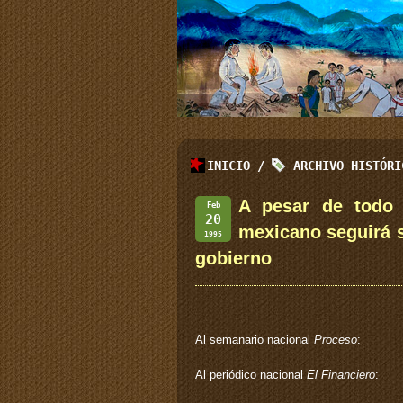
INICIO
/
ARCHIVO HISTÓR
A pesar de todo 
Feb
20
mexicano seguirá s
1995
gobierno
Al semanario nacional
Proceso
:
Al periódico nacional
El Financiero
: