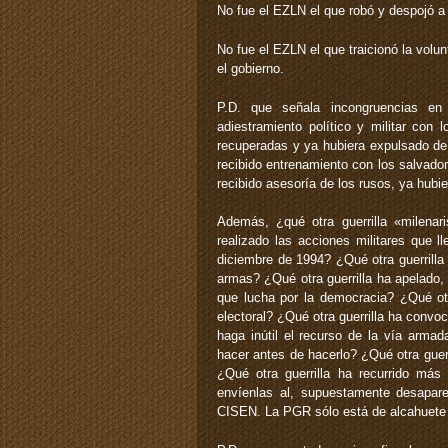
No fue el EZLN el que robó y despojó a
No fue el EZLN el que traicionó la volunt
el gobierno.
P.D. que señala incongruencias en 
adiestramiento político y militar con 
recuperadas y ya hubiera expulsado de 
recibido entrenamiento con los salvador
recibido asesoría de los rusos, ya hu
Además, ¿qué otra guerrilla «milenari
realizado las acciones militares que 
diciembre de 1994? ¿Qué otra guerrilla
armas? ¿Qué otra guerrilla ha apelado, 
que lucha por la democracia? ¿Qué otr
electoral? ¿Qué otra guerrilla ha convo
haga inútil el recurso de la vía arma
hacer antes de hacerlo? ¿Qué otra guerr
¿Qué otra guerrilla ha recurrido más
envíenlas al, supuestamente desapar
CISEN. La PGR sólo está de alcahuete 