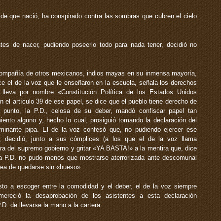
sde que nació, ha conspirado contra las sombras que cubren el cielo
tes de nacer, pudiendo poseerlo todo para nada tener, decidió no
 compañía de otros mexicanos, indios mayas en su inmensa mayoría,
ice el de la voz que le enseñaron en la escuela, señala los derechos
lleva por nombre «Constitución Política de los Estados Unidos
 el artículo 39 de ese papel, se dice que el pueblo tiene derecho de
e punto, la P.D., celosa de su deber, mandó confiscar papel tan
ento alguno y, hecho lo cual, prosiguió tomando la declaración del
aminante pipa. El de la voz confesó que, no pudiendo ejercer ese
s, decidió, junto a sus cómplices (a los que el de la voz llama
a del supremo gobierno y gritar «YA BASTA!» a la mentira que, dice
 La P.D. no pudo menos que mostrarse aterrorizada ante descomunal
idea de quedarse sin «hueso».
to a escoger entre la comodidad y el deber, el de la voz siempre
mereció la desaprobación de los asistentes a esta declaración
 P.D. de llevarse la mano a la cartera.