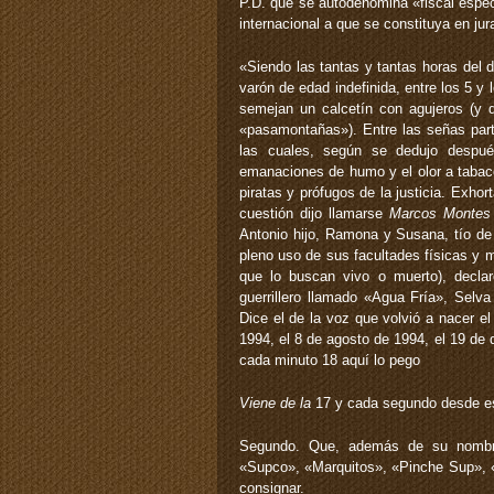
P.D. que se autodenomina «fiscal especi
internacional a que se constituya en jur
«Siendo las tantas y tantas horas del 
varón de edad indefinida, entre los 5 y
semejan un calcetín con agujeros (y 
«pasamontañas»). Entre las señas part
las cuales, según se dedujo después
emanaciones de humo y el olor a tabac
piratas y prófugos de la justicia. Exho
cuestión dijo llamarse
Marcos Montes 
Antonio hijo, Ramona y Susana, tío de l
pleno uso de sus facultades físicas y m
que lo buscan vivo o muerto), decla
guerrillero llamado «Agua Fría», Sel
Dice el de la voz que volvió a nacer e
1994, el 8 de agosto de 1994, el 19 de 
cada minuto 18 aquí lo pego
Viene de la
17 y cada segundo desde es
Segundo. Que, además de su nombre,
«Supco», «Marquitos», «Pinche Sup», «
consignar.