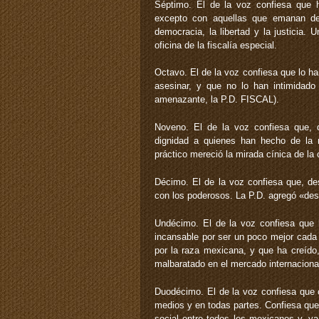
Séptimo. El de la voz confiesa que 
excepto con aquellas que emanan del
democracia, la libertad y la justicia. 
oficina de la fiscalía especial.
Octavo. El de la voz confiesa que lo h
asesinar, y que no lo han intimidado
amenazante, la P.D. FISCAL).
Noveno. El de la voz confiesa que, d
dignidad a quienes han hecho de la 
práctico mereció la mirada cínica de la 
Décimo. El de la voz confiesa que, de
con los poderosos. La P.D. agregó «des
Undécimo. El de la voz confiesa que
incansable por ser un poco mejor cada 
por la raza mexicana, y que ha creído
malbaratado en el mercado internaciona
Duodécimo. El de la voz confiesa que 
medios y en todas partes. Confiesa que
social entre todos los mexicanos y, y