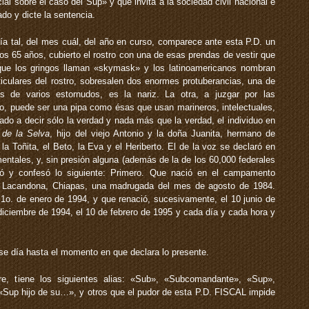
al sobre el caso del Sup» y que invita a la sociedad civil nacional e
ado y dicte la sentencia.
día tal, del mes cuál, del año en curso, comparece ante esta P.D. un
 los 65 años, cubierto el rostro con una de esas prendas de vestir que
que los gringos llaman «skymask» y los latinoamericanos nombran
iculares del rostro, sobresalen dos enormes protuberancias, una de
 de varios estornudos, es la nariz. La otra, a juzgar por las
o, puede ser una pipa como ésas que usan marineros, intelectuales,
rtado a decir sólo la verdad y nada más que la verdad, el individuo en
de la Selva
, hijo del viejo Antonio y la doña Juanita, hermano de
a Toñita, el Beto, la Eva y el Heriberto. El de la voz se declaró en
entales, y, sin presión alguna (además de la de los 60,000 federales
ró y confesó lo siguiente: Primero. Que nació en el campamento
va Lacandona, Chiapas, una madrugada del mes de agosto de 1984.
l 1o. de enero de 1994, y que renació, sucesivamente, el 10 junio de
diciembre de 1994, el 10 de febrero de 1995 y cada día y cada hora y
e día hasta el momento en que declara lo presente.
 tiene los siguientes alias: «Sub», «Subcomandante», «Sup»,
Sup hijo de su…», y otros que el pudor de esta P.D. FISCAL impide