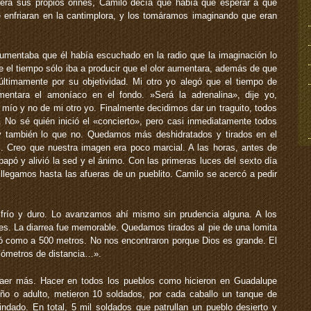
era sus propios orines, Camilo decía que había que esperar a que
e enfriaran en la cantimplora, y los tomáramos imaginando que eran
umentaba que él había escuchado en la radio que la imaginación lo
el tiempo sólo iba a producir que el olor aumentara, además de que
 últimamente por su objetividad. Mi otro yo alegó que el tiempo de
ntara el amoníaco en el fondo. ­»Será la adrenalina»­, dije yo,
 mío y no de mi otro yo. Finalmente decidimos dar un traguito, todos
 No sé quién inició el «concierto», pero casi inmediatamente todos
y también lo que no. Quedamos más deshidratados y tirados en el
. Creo que nuestra imagen era poco marcial. A las horas, antes de
mpapó y alivió la sed y el ánimo. Con las primeras luces del sexto día
legamos hasta las afueras de un pueblito. Camilo se acercó a pedir
 frío y duro. Lo avanzamos ahí mismo sin prudencia alguna. A los
es. La diarrea fue memorable. Quedamos tirados al pie de una lomita
só como a 500 metros. No nos encontraron porque Dios es grande. El
kilómetros de distancia…».
raer más. Hacer en todos los pueblos como hicieron en Guadalupe
ño o adulto, metieron 10 soldados, por cada caballo un tanque de
lindado. En total, 5 mil soldados que patrullan un pueblo desierto y