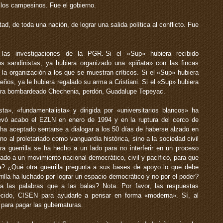
 los campesinos. Fue el gobierno.
ad, de toda una nación, de lograr una salida política al conflicto. Fue
las investigaciones de la PGR.-Si el «Sup» hubiera recibido
los sandinistas, ya hubiera organizado una «piñata» con las fincas
la organización a los que se muestran críticos. Si el «Sup» hubiera
eños, ya le hubiera regalado su arma a Cristiani. Si el «Sup» hubiera
biera bombardeado Chechenia, perdón, Guadalupe Tepeyac.
sta», «fundamentalista» y dirigida por «universitarios blancos» ha
llevó acabo el EZLN en enero de 1994 y en la ruptura del cerco de
 ha aceptado sentarse a dialogar a los 50 días de haberse alzado en
no al proletariado como vanguardia histórica, sino a la sociedad civil
a guerrilla se ha hecho a un lado para no interferir en un proceso
cado a un movimiento nacional democrático, civil y pacífico, para que
da? ¿Qué otra guerrilla pregunta a sus bases de apoyo lo que debe
illa ha luchado por lograr un espacio democrático y no por el poder?
 a las palabras que a las balas? Nota. Por favor, las respuestas
ecido, CISEN para ayudarle a pensar en forma «moderna». Sí, al
para pagar las gubernaturas.