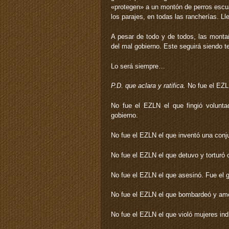
«protegen» a un montón de perros escuá
los parajes, en todas las rancherías. 
A pesar de todo y de todos, las montañ
del mal gobierno. Este seguirá siendo ter
Lo será siempre…
P.D. que aclara y ratifica.
No fue el EZLN
No fue el EZLN el que fingió voluntad 
gobierno.
No fue el EZLN el que inventó una conjur
No fue el EZLN el que detuvo y torturó c
No fue el EZLN el que asesinó. Fue el g
No fue el EZLN el que bombardeó y amet
No fue el EZLN el que violó mujeres ind