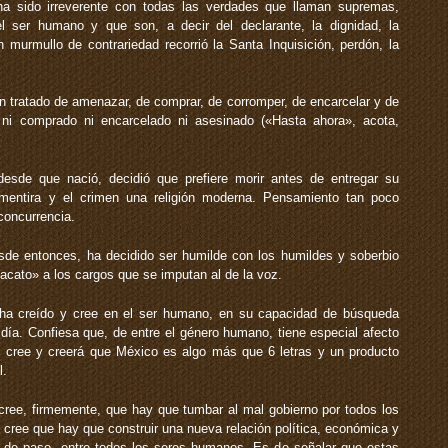
ha sido irreverente con todas las verdades que llaman supremas,
 ser humano y que son, a decir del declarante, la dignidad, la
Un murmullo de contrariedad recorrió la Santa Inquisición, perdón, la
an tratado de amenazar, de comprar, de corromper, de encarcelar y de
 ni comprado ni encarcelado ni asesinado («Hasta ahora», acota,
esde que nació, decidió que prefiere morir antes de entregar su
mentira y el crimen una religión moderna. Pensamiento tan poco
concurrencia.
sde entonces, ha decidido ser humilde con los humildes y soberbio
acato» a los cargos que se imputan al de la voz.
 ha creído y cree en el ser humano, en su capacidad de búsqueda
día. Confiesa que, de entre el género humano, tiene especial afecto
, cree y creerá que México es algo más que 6 letras y un producto
l.
cree, firmemente, que hay que tumbar al mal gobierno por todos los
 cree que hay que construir una nueva relación política, económica y
a de paso, entre todos los seres humanos. Es de señalar que estas