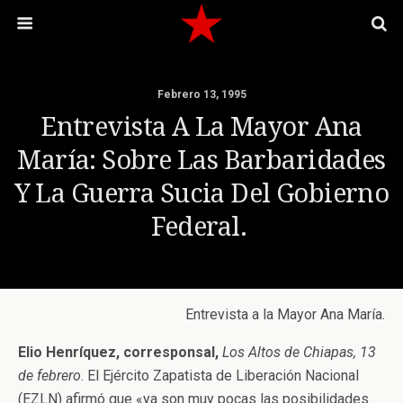
Febrero 13, 1995
Entrevista A La Mayor Ana
María: Sobre Las Barbaridades
Y La Guerra Sucia Del Gobierno
Federal.
Entrevista a la Mayor Ana María.
Elio Henríquez, corresponsal,
Los Altos de Chiapas, 13
de febrero
. El Ejército Zapatista de Liberación Nacional
(EZLN) afirmó que «ya son muy pocas las posibilidades