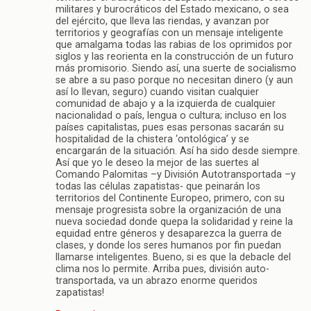
militares y burocráticos del Estado mexicano, o sea
del ejército, que lleva las riendas, y avanzan por
territorios y geografías con un mensaje inteligente
que amalgama todas las rabias de los oprimidos por
siglos y las reorienta en la construcción de un futuro
más promisorio. Siendo así, una suerte de socialismo
se abre a su paso porque no necesitan dinero (y aun
así lo llevan, seguro) cuando visitan cualquier
comunidad de abajo y a la izquierda de cualquier
nacionalidad o país, lengua o cultura; incluso en los
países capitalistas, pues esas personas sacarán su
hospitalidad de la chistera ‘ontológica’ y se
encargarán de la situación. Así ha sido desde siempre.
Así que yo le deseo la mejor de las suertes al
Comando Palomitas –y División Autotransportada –y
todas las células zapatistas- que peinarán los
territorios del Continente Europeo, primero, con su
mensaje progresista sobre la organización de una
nueva sociedad donde quepa la solidaridad y reine la
equidad entre géneros y desaparezca la guerra de
clases, y donde los seres humanos por fin puedan
llamarse inteligentes. Bueno, si es que la debacle del
clima nos lo permite. Arriba pues, división auto-
transportada, va un abrazo enorme queridos
zapatistas!