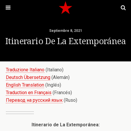
Septiembre 8, 2021
Itinerario De La Extemporánea
Traduzione Italiano
(Italiano)
Deutsch Übersetzung
(Alemán)
English Translation
(Inglés)
Traduction en Français
(Francés)
Перевод на русский язык
(Ruso)
::::::::::::::::::::::::::::::::
Itinerario de La Extemporánea: