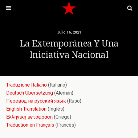
Julio 16, 2021
La Extemporánea Y Una
Iniciativa Nacional
Traduzione Italiano
(Italiano)
Deutsch Übersetzung
(Alemán)
Перевод на русский язык
(Ruso)
English Translation
(Inglés)
Ελληνική μετάφραση
(Griego)
Traduction en Français
(Francés)
::::::::::::::::::::::::::::