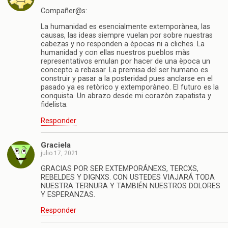
Compañer@s:
La humanidad es esencialmente extemporànea, las
causas, las ideas siempre vuelan por sobre nuestras
cabezas y no responden a èpocas ni a cliches. La
humanidad y con ellas nuestros pueblos màs
representativos emulan por hacer de una època un
concepto a rebasar. La premisa del ser humano es
construir y pasar a la posteridad pues anclarse en el
pasado ya es retòrico y extemporàneo. El futuro es la
conquista. Un abrazo desde mi corazòn zapatista y
fidelista.
Responder
Graciela
julio 17, 2021
GRACIAS POR SER EXTEMPORÁNEXS, TERCXS,
REBELDES Y DIGNXS. CON USTEDES VIAJARÁ TODA
NUESTRA TERNURA Y TAMBIÉN NUESTROS DOLORES
Y ESPERANZAS.
Responder