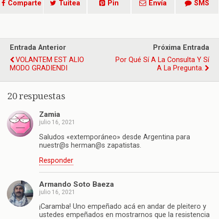
Comparte
Tuitea
Pin
Envía
SMS
Entrada Anterior
Próxima Entrada
VOLANTEM EST ALIO
Por Qué Sí A La Consulta Y Sí
MODO GRADIENDI
A La Pregunta.
20 respuestas
Zamia
julio 16, 2021
Saludos «extemporáneo» desde Argentina para
nuestr@s herman@s zapatistas.
Responder
Armando Soto Baeza
julio 16, 2021
¡Caramba! Uno empeñado acá en andar de pleitero y
ustedes empeñados en mostrarnos que la resistencia