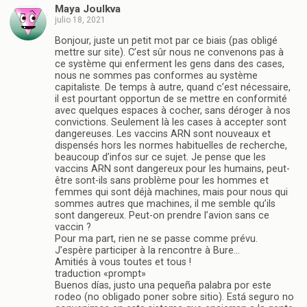
Maya Joulkva
julio 18, 2021
Bonjour, juste un petit mot par ce biais (pas obligé
mettre sur site). C’est sûr nous ne convenons pas à
ce système qui enferment les gens dans des cases,
nous ne sommes pas conformes au système
capitaliste. De temps à autre, quand c’est nécessaire,
il est pourtant opportun de se mettre en conformité
avec quelques espaces à cocher, sans déroger à nos
convictions. Seulement là les cases à accepter sont
dangereuses. Les vaccins ARN sont nouveaux et
dispensés hors les normes habituelles de recherche,
beaucoup d’infos sur ce sujet. Je pense que les
vaccins ARN sont dangereux pour les humains, peut-
être sont-ils sans problème pour les hommes et
femmes qui sont déjà machines, mais pour nous qui
sommes autres que machines, il me semble qu’ils
sont dangereux. Peut-on prendre l’avion sans ce
vaccin ?
Pour ma part, rien ne se passe comme prévu.
J’espère participer à la rencontre à Bure…
Amitiés à vous toutes et tous !
traduction «prompt»
Buenos días, justo una pequeña palabra por este
rodeo (no obligado poner sobre sitio). Está seguro no