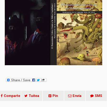
Comparte
Tuitea
Pin
Envía
SMS