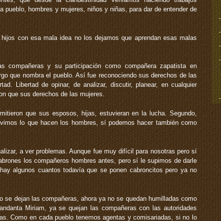
da pueblo, hombres y mujeres, niños y niñas, para dar de entender de
 hijos con esa mala idea no los dejamos que aprendan esas malas
las compañeras y su participación como compañera zapatista en
cargo que nombra el pueblo. Así fue reconociendo sus derechos de las
d. Libertad de opinar, de analizar, discutir, planear, en cualquier
on que sus derechos de las mujeres.
mitieron que sus esposos, hijas, estuvieran en la lucha. Segundo,
es vimos lo que hacen los hombres, sí podemos hacer también como
lizar, a ver problemas. Aunque fue muy difícil para nosotras pero sí
abrones los compañeros hombres antes, pero sí le supimos de darle
hay algunos cuantos todavía que se ponen cabroncitos pero ya no
 no se dejan las compañeras, ahora ya no se quedan humilladas como
ndanta Miriam, ya se quejan las compañeras con las autoridades
das. Como en cada pueblo tenemos agentas y comisariadas, si no lo