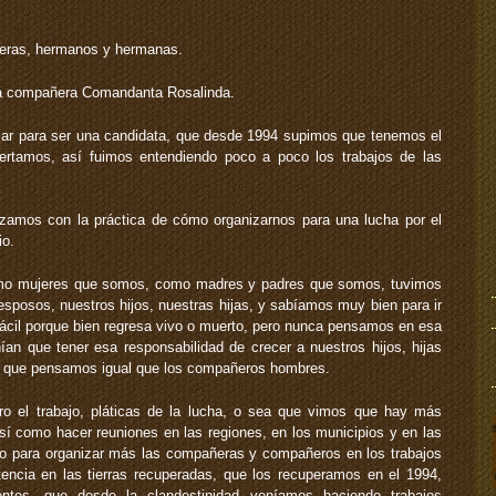
ras, hermanos y hermanas.
 la compañera Comandanta Rosalinda.
car para ser una candidata, que desde 1994 supimos que tenemos el
rtamos, así fuimos entendiendo poco a poco los trabajos de las
zamos con la práctica de cómo organizarnos para una lucha por el
io.
mo mujeres que somos, como madres y padres que somos, tuvimos
esposos, nuestros hijos, nuestras hijas, y sabíamos muy bien para ir
fácil porque bien regresa vivo o muerto, pero nunca pensamos en esa
ían que tener esa responsabilidad de crecer a nuestros hijos, hijas
 que pensamos igual que los compañeros hombres.
ro el trabajo, pláticas de la lucha, o sea que vimos que hay más
así como hacer reuniones en las regiones, en los municipios y en las
po para organizar más las compañeras y compañeros en los trabajos
tencia en las tierras recuperadas, que los recuperamos en el 1994,
entes, que desde la clandestinidad veníamos haciendo trabajos