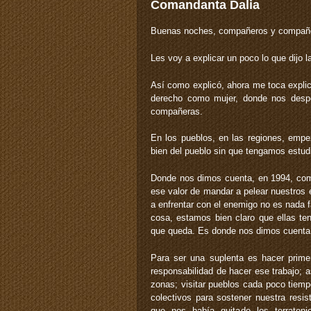
Comandanta Dalia
Buenas noches, compañeros y compañe
Les voy a explicar un poco lo que dijo
Así como explicó, ahora me toca expli
derecho como mujer, donde nos despe
compañeras.
En los pueblos, en las regiones, empe
bien del pueblo sin que tengamos estud
Donde nos dimos cuenta, en 1994, co
ese valor de mandar a pelear nuestros 
a enfrentar con el enemigo no es nada 
cosa, estamos bien claro que ellas ten
que queda. Es donde nos dimos cuenta
Para ser una suplenta es hacer prime
responsabilidad de hacer ese trabajo; 
zonas; visitar pueblos cada poco tiem
colectivos para sostener nuestra resis
que nos había quitado los terrateni