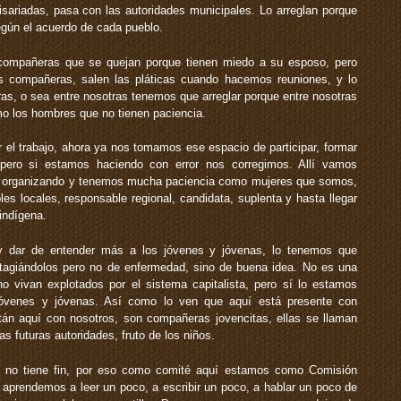
sariadas, pasa con las autoridades municipales. Lo arreglan porque
gún el acuerdo de cada pueblo.
 compañeras que se quejan porque tienen miedo a su esposo, pero
s compañeras, salen las pláticas cuando hacemos reuniones, y lo
s, o sea entre nosotras tenemos que arreglar porque entre nosotras
o los hombres que no tienen paciencia.
el trabajo, ahora ya nos tomamos ese espacio de participar, formar
 pero si estamos haciendo con error nos corregimos. Allí vamos
os organizando y tenemos mucha paciencia como mujeres que somos,
 locales, responsable regional, candidata, suplenta y hasta llegar
 indígena.
y dar de entender más a los jóvenes y jóvenas, lo tenemos que
contagiándolos pero no de enfermedad, sino de buena idea. No es una
o vivan explotados por el sistema capitalista, pero sí lo estamos
jóvenes y jóvenas. Así como lo ven que aquí está presente con
án aquí con nosotros, son compañeras jovencitas, ellas se llaman
as futuras autoridades, fruto de los niños.
 no tiene fin, por eso como comité aquí estamos como Comisión
í aprendemos a leer un poco, a escribir un poco, a hablar un poco de