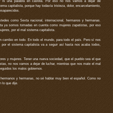
r ni una palabra en castilla. Por eso no nos vamos a dejar de
ma capitalista, porque hay todavía tristeza, dolor, encarcelamiento,
esaparecidos.
tedes como Sexta nacional, internacional, hermanos y hermanas.
ista ya somos tomadas en cuenta como mujeres zapatistas, por eso
eres, por el mal sistema capitalista.
 cambio en todo. En todo el mundo, para todo el país. Pero sí nos
por el sistema capitalista va a seguir así hasta nos acaba todos,
bres y mujeres. Tener una nueva sociedad, que el pueblo sea el que
tas, no nos vamos a dejar de luchar, mientras que nos mate el mal
seguidos los malos gobiernos.
 hermanos y hermanas, no sé hablar muy bien el español. Como no
 lo que dije.