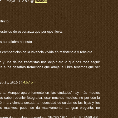
lez — mayo 13, 2015 @
4:56 pm
finito.
stellos de esperanza que por ojos lleva.
s su palabra honesta.
 compartición de la vivencia vivida en resistencia y rebeldía.
 y una de los zapatistas nos dejó claro lo que nos toca seguir
te a los desafíos tremendos que arroja la Hidra tenemos que ser
ayo 13, 2015 @
4:57 pm
ucha. Aunque aparentemente en ‘las ciudades’ hay más medios
 saben escribir-fotografiar, usar muchos medios, no por eso la
ión, la violencia sexual, la necesidad de cuidarnos las hijas y los
mas masivos, pues- se da masivamente…… gran pregunta, no
iempre de su palabra verdadera, NECESARIA, justa, EJEMPLAR.