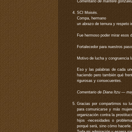
Comentario de maritere gonza
SCI Moisés.
Compa, hermano
un abrazo de ternura y respeto in
Fue hermoso poder mirar esos de
Fortalecedor para nuestros paso
Motivo de lucha y congruencia la
Eso y las palabras de cada uno
haciendo pero también qué fren
rigurosas y consecuentes.
Comentario de Diana Itzu — m
Gracias por compartirnos su l
para comunicarse y más mujeres
organización contra la prostituc
hijos -necesidades o proble
porqué será, sino cómo hacerle.
Toda mi admiración y espera s