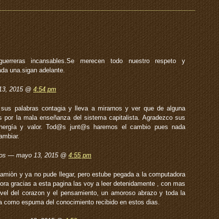
guerreras incansables.Se merecen todo nuestro respeto y
ada una.sigan adelante.
 13, 2015 @
4:54 pm
sus palabras contagia y lleva a mirarnos y ver que de alguna
por la mala enseñanza del sistema capitalista. Agradezco sus
energía y valor. Tod@s junt@s haremos el cambio pues nada
ambiar.
cios — mayo 13, 2015 @
4:55 pm
amiòn y ya no pude llegar, pero estube pegada a la computadora
ra gracias a esta pagina las voy a leer detenidamente , con mas
vel del corazon y el pensamiento, un amoroso abrazo y toda la
ma como espuma del conocimiento recibido en estos dias.