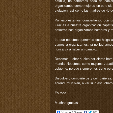
castilla, no sabíamos nada de habla
organizarnos como mujeres en este siste
violación, así como las madres de 43 d
Por eso estamos compartiendo con us
Gracias a nuestra organización zapat
nosotros nos organizamos hombres y muj
Lo que nosotros queremos que haiga un
vamos a organizarnos, si no luchamos 
nunca va a haber un cambio.
Debemos luchar al cien por ciento hom
manda. Nosotros, como mujeres zapatis
gobierno, porque siempre nos tiene per
Disculpen, compañeros y compañeras,
aprendí muy bien, a ver si lo escucharon
Es todo.
Muchas gracias.