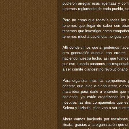
pudieron arreglar esas agentaas y comi
tenemos reglamento de cada pueblo, se
Pero no creas que todavía todas las
tenemos que llegar de saber con otra
tenemos que investigar como compañera
tenemos mucha paciencia, no igual com
Allí donde vimos que sí podemos hacer 
otra generación aunque con errores,
haciendo nuestra lucha, así que fuim
por eso cuando pasamos en responsables
a ser comité clandestino revolucionario
Para organizar más las compañeras 
orientar, que jalar, o alcahuetear, o 
mala idea para darle a entender que n
haciendo, ya están organizando los 
nosotros las dos compañeritas que est
Selena y Lizbeth, ellas van a ser nuestr
Ahora vamos haciendo por escalones,
Sexta, gracias a la organización que s