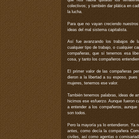
colectivos; y también dar plática en ca
la lucha.
Para que no vayan creciendo nuestros
ideas del mal sistema capitalista.
Así fue avanzando los trabajos de 
cualquier tipo de trabajo, o cualquier 
compañeras, que sí tenemos esa liberta
cosa, y tanto los compañeros entendier
El primer valor de las compañeras per
dieron a la libertad a su esposo, pu
mujeres, tenemos ese valor.
También tenemos palabras, ideas de ana
hicimos ese esfuerzo. Aunque fueron c
a entender a los compañeros, aunque 
son todos.
Pero la mayoría ya lo entendieron. Ya
antes, como decía la compañera Coma
civiles, así como agentas o comisaria