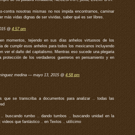
s-contra nosotras mismas no nos impida encontrarnos, caminar
er más vidas dignas de ser vividas, saber qué es ser libres.
2015 @
4:57 pm
 en momentos, tejiendo en sus días anhelos virtuosos de los
oria de cumplir esos anhelos para todos los mexicanos incluyendo
n ver el daño del capitalismo. Mientras eso sucede una plegaria
ra protección de los verdaderos guerreros en pensamiento y en
dominguez medina — mayo 13, 2015 @
4:58 pm
s que se transcriba a documentos para analizar .. todas las
red
 .. buscando rumbo .. dando tumbos .. buscando unidad en la
: videos que fantástico .. en Textos .. utilícimo