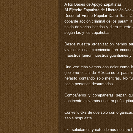
A lxs Bases de Apoyo Zapatistas
Al Ejército Zapatista de Liberación Naci
Desde el Frente Popular Darío Santill
cobarde acción criminal de los paramil
saldo de varios heridos y diera muerte 
según las y los zapatistas.
Desde nuestra organización hemos teni
vivenciar esa experiencia tan enriqu
maestros fueron nuestros guardianes y 
Una vez más vemos con dolor como la a
gobierno oficial de México es el param
nefasto contando sólo mentiras. No f
hacia personas desarmadas.
Compañeros y compañeras sepan que 
continente elevamos nuestro puño gritan
Convencidxs de que sólo con organizació
sabia respuesta.
Lxs saludamos y extendemos nuestro br