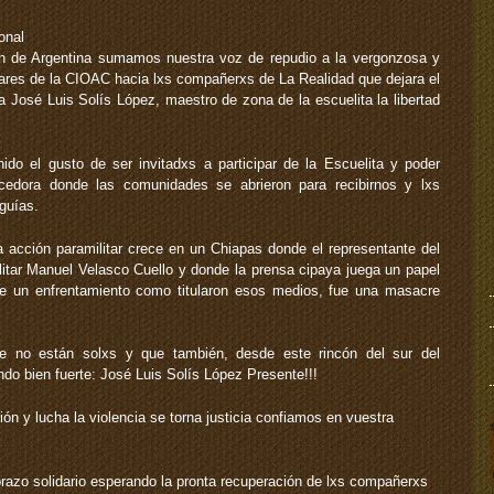
onal
án de Argentina sumamos nuestra voz de repudio a la vergonzosa y
itares de la CIOAC hacia lxs compañerxs de La Realidad que dejara el
a José Luis Solís López, maestro de zona de la escuelita la libertad
do el gusto de ser invitadxs a participar de la Escuelita y poder
ecedora donde las comunidades se abrieron para recibirnos y lxs
guías.
cción paramilitar crece en un Chiapas donde el representante del
ilitar Manuel Velasco Cuello y donde la prensa cipaya juega un papel
ue un enfrentamiento como titularon esos medios, fue una masacre
no están solxs y que también, desde este rincón del sur del
do bien fuerte: José Luis Solís López Presente!!!
n y lucha la violencia se torna justicia confiamos en vuestra
azo solidario esperando la pronta recuperación de lxs compañerxs