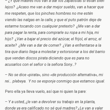
–
¿Y qué madres nos van a dar los zapatistas si están bien
lejos? ¿Acaso me van a dar mejor sueldo, van a hacer que
me respeten, que los pinches hombres no me estén
viendo las nalgas en la calle, y que el puto patrón deje de
estarme tocando con cualquier pretexto? ¿Me van a dar
para pagar la renta, para comprarle su ropa a mi hija, mi
hijo? ¿Van a bajar el precio del azúcar, el frijol, el arroz, el
aceite? ¿Me van a dar de comer? ¿Van a enfrentarse a la
tira que diario llega a molestar y extorsionar a los del barrio
que venden discos pirata diciendo que es para no
acusarlos con el señor o la señora Sony…?
–
No se dice «pirata», sino «de producción alternativa», mi
rei… plebeya. Y no se esponje conmigo que estamos igual
.
Pero ella ya lleva vuelo, así que ni quien la pare:
–
Y a usted, ¿le van a devolver su trabajo en la planta,
donde ya era calificado no sé qué madres? ¿Le van a valer