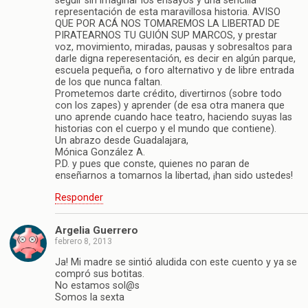
seguir sin imaginar los ensayos y una sencilla
representación de esta maravillosa historia. AVISO
QUE POR ACÁ NOS TOMAREMOS LA LIBERTAD DE
PIRATEARNOS TU GUIÓN SUP MARCOS, y prestar
voz, movimiento, miradas, pausas y sobresaltos para
darle digna reperesentación, es decir en algún parque,
escuela pequeña, o foro alternativo y de libre entrada
de los que nunca faltan.
Prometemos darte crédito, divertirnos (sobre todo
con los zapes) y aprender (de esa otra manera que
uno aprende cuando hace teatro, haciendo suyas las
historias con el cuerpo y el mundo que contiene).
Un abrazo desde Guadalajara,
Mónica González A.
P.D. y pues que conste, quienes no paran de
enseñarnos a tomarnos la libertad, ¡han sido ustedes!
Responder
Argelia Guerrero
febrero 8, 2013
Ja! Mi madre se sintió aludida con este cuento y ya se
compró sus botitas.
No estamos sol@s
Somos la sexta