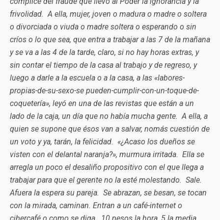
cómplice del fraude que llevó al Poder la ignorancia y la
frivolidad. A ella, mujer, joven o madura o madre o soltera
o divorciada o viuda o madre soltera o esperando o sin
críos o lo que sea, que entra a trabajar a las 7 de la mañana
y se va a las 4 de la tarde, claro, si no hay horas extras, y
sin contar el tiempo de la casa al trabajo y de regreso, y
luego a darle a la escuela o a la casa, a las «labores-
propias-de-su-sexo-se pueden-cumplir-con-un-toque-de-
coquetería», leyó en una de las revistas que están a un
lado de la caja, un día que no había mucha gente. A ella, a
quien se supone que ésos van a salvar, nomás cuestión de
un voto y ya, tarán, la felicidad. «¿Acaso los dueños se
visten con el delantal naranja?», murmura irritada. Ella se
arregla un poco el desaliño propositivo con el que llega a
trabajar para que el gerente no la esté molestando. Sale.
Afuera la espera su pareja. Se abrazan, se besan, se tocan
con la mirada, caminan. Entran a un café-internet o
cibercafé o como se diga. 10 pesos la hora, 5 la media