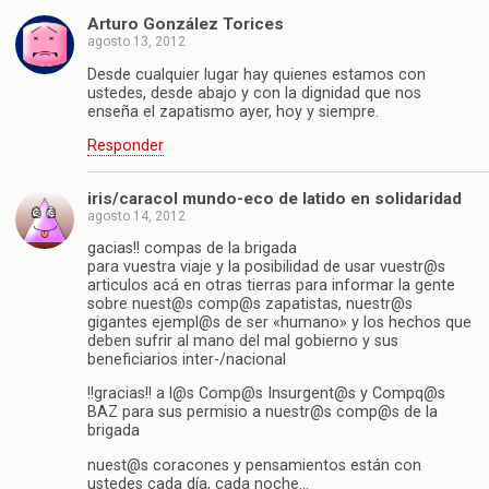
Arturo González Torices
agosto 13, 2012
Desde cualquier lugar hay quienes estamos con
ustedes, desde abajo y con la dignidad que nos
enseña el zapatismo ayer, hoy y siempre.
Responder
iris/caracol mundo-eco de latido en solidaridad
agosto 14, 2012
gacias!! compas de la brigada
para vuestra viaje y la posibilidad de usar vuestr@s
articulos acá en otras tierras para informar la gente
sobre nuest@s comp@s zapatistas, nuestr@s
gigantes ejempl@s de ser «humano» y los hechos que
deben sufrir al mano del mal gobierno y sus
beneficiarios inter-/nacional
!!gracias!! a l@s Comp@s Insurgent@s y Compq@s
BAZ para sus permisio a nuestr@s comp@s de la
brigada
nuest@s coracones y pensamientos están con
ustedes cada día, cada noche…