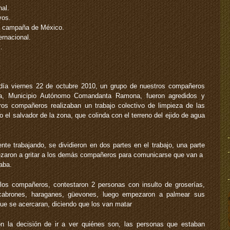
nal.
vos.
a campaña de México.
rnacional.
.
día viernes 22 de octubre 2010, un grupo de nuestros compañeros
a, Municipio Autónomo Comandanta Ramona, fueron agredidos y
os compañeros realizaban un trabajo colectivo de limpieza de las
o el salvador de la zona, que colinda con el terreno del ejido de agua
e trabajando, se dividieron en dos partes en el trabajo, una parte
ezaron a gritar a los demás compañeros para comunicarse que van a
aba.
los compañeros, contestaron 2 personas con insulto de groserías,
 cabrones, haraganes, güevones, luego empezaron a palmear sus
e se acercaran, diciendo que los van matar
n la decisión de ir a ver quiénes son, las personas que estaban