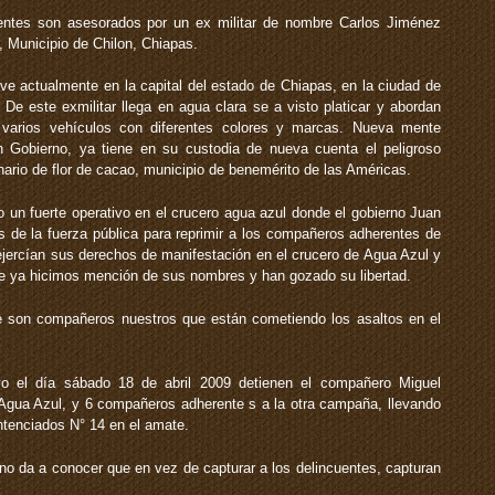
entes son asesorados por un ex militar de nombre Carlos Jiménez
, Municipio de Chilon, Chiapas.
ive actualmente en la capital del estado de Chiapas, en la ciudad de
e. De este exmilitar llega en agua clara se a visto platicar y abordan
n varios vehículos con diferentes colores y marcas. Nueva mente
 Gobierno, ya tiene en su custodia de nueva cuenta el peligroso
ario de flor de cacao, municipio de benemérito de las Américas.
o un fuerte operativo en el crucero agua azul donde el gobierno Juan
de la fuerza pública para reprimir a los compañeros adherentes de
jercían sus derechos de manifestación en el crucero de Agua Azul y
 que ya hicimos mención de sus nombres y han gozado su libertad.
 son compañeros nuestros que están cometiendo los asaltos en el
o el día sábado 18 de abril 2009 detienen el compañero Miguel
 Agua Azul, y 6 compañeros adherente s a la otra campaña, llevando
entenciados N° 14 en el amate.
o da a conocer que en vez de capturar a los delincuentes, capturan