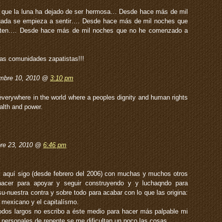
que la luna ha dejado de ser hermosa… Desde hace más de mil
ugada se empieza a sentir…. Desde hace más de mil noches que
isten…. Desde hace más de mil noches que no he comenzado a
 las comunidades zapatistas!!!
mbre 10, 2010 @
3:10 pm
verywhere in the world where a peoples dignity and human rights
ealth and power.
bre 23, 2010 @
6:46 pm
 y aquí sigo (desde febrero del 2006) con muchas y muchos otros
cer para apoyar y seguir construyendo y y luchaqndo para
u-nuestra contra y sobre todo para acabar con lo que las origina:
 mexicano y el capitalísmo.
iodos largos no escribo a éste medio para hacer más palpable mi
personales de repente se me dificultan un poco las cosas.