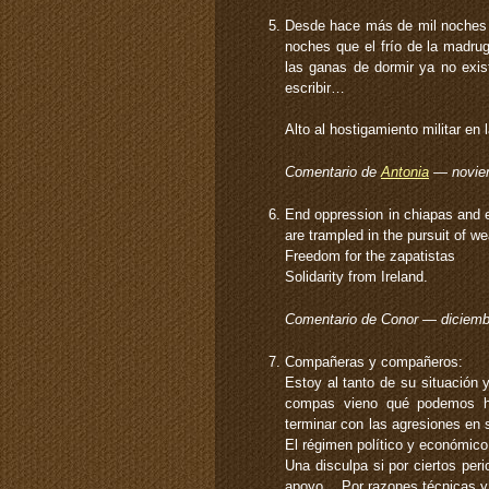
Desde hace más de mil noches 
noches que el frío de la madr
las ganas de dormir ya no ex
escribir…
Alto al hostigamiento militar en
Comentario de
Antonia
— novie
End oppression in chiapas and e
are trampled in the pursuit of w
Freedom for the zapatistas
Solidarity from Ireland.
Comentario de Conor — diciem
Compañeras y compañeros:
Estoy al tanto de su situación
compas vieno qué podemos ha
terminar con las agresiones en s
El régimen político y económico
Una disculpa si por ciertos per
apoyo… Por razones técnicas y 