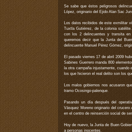
Se sabe que éstos peligrosos delincu
López, originario del Ejido Alan Sac Jun
Los datos recibidos de este exmilitar v
Tuxtla Gutiérrez, de la colonia satélit
con los 2 delincuentes y transita e
queremos decir que la Junta del Buen
delincuente Manuel Pérez Gómez, origin
El pasado viernes 17 de abril 2009 hub
Sabines Guerrero manda 800 elementos 
la otra campaña injustamente, cuando e
los que hicieron el real delito son los
Los malos gobiernos nos acusaron que
tramo Ocosingo-palenque.
Pasando un día después del operativ
Vásquez Moreno originario del crucero
en el centro de reinserción social de s
Hoy de nuevo, la Junta de Buen Gobiern
a personas inocentes.