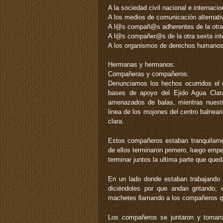
A la sociedad civil nacional e internacio
A los medios de comunicación alternati
A l@s compañ@s adherentes de la otr
A l@s compañer@s de la otra sexta inte
A los organismos de derechos humanos
Hermanas y hermanos:
Compañeras y compañeros:
Denunciamos los hechos ocurridos el 
bases de apoyo del Ejido Agua Clar
amenazados de balas, mientras nuestr
linea de los mojones del centro balneari
clara.
Estos compañeros estaban tranquilament
de ellos terminaron primero, luego emp
terminar juntos la ultima parte que qued
En un lado donde estaban trabajando 
diciéndoles por que andan gritando,
machetes llamando a los compañeros qu
Los compañeros se juntaron y tomaro