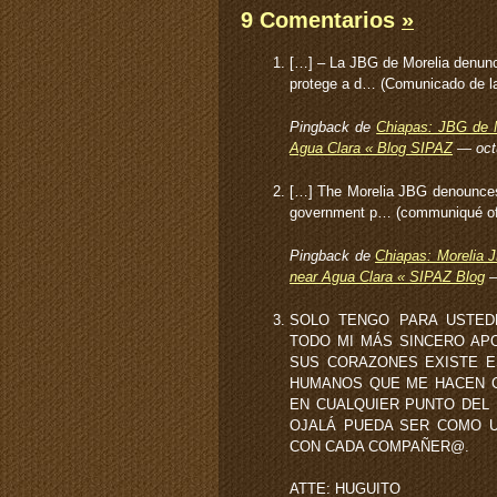
9 Comentarios
»
[…] – La JBG de Morelia denunc
protege a d… (Comunicado de la
Pingback de
Chiapas: JBG de 
Agua Clara « Blog SIPAZ
— oct
[…] The Morelia JBG denounces 
government p… (communiqué of 
Pingback de
Chiapas: Morelia 
near Agua Clara « SIPAZ Blog
—
SOLO TENGO PARA USTEDE
TODO MI MÁS SINCERO AP
SUS CORAZONES EXISTE E
HUMANOS QUE ME HACEN C
EN CUALQUIER PUNTO DEL P
OJALÁ PUEDA SER COMO U
CON CADA COMPAÑER@.
ATTE: HUGUITO