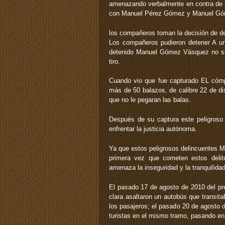
amenazando verbalmente en contra de l
con Manuel Pérez Gómez y Manuel G
los compañeros toman la decisión de d
Los compañeros pudieron detener A u
detenido Manuel Gómez Vásquez no se p
tiro.
Cuando vio que fue capturado EL cómp
más de 50 balazos, de calibre 22 de di
que no le pegaran las balas.
Después de su captura este peligroso
enfrentar la justicia autónoma.
Ya que estos peligrosos delincuentes
primera vez que cometen estos delit
amenaza la inseguridad y la tranquilid
El pasado 17 de agosto de 2010 del pr
clara asaltaron un autobús que transit
los pasajeros; el pasado 20 de agosto 
turistas en el mismo tramo, pasando en