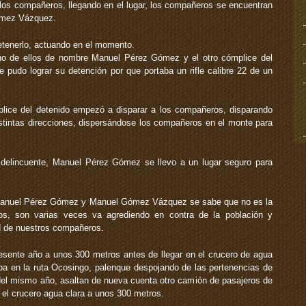
os compañeros, llegando en el lugar, los compañeros se encuentran
ómez Vázquez.
etenerlo, actuando en el momento.
no de ellos de nombre Manuel Pérez Gómez y el otro cómplice del
udo lograr su detención por que portaba un rifle calibre 22 de un
lice del detenido empezó a disparar a los compañeros, disparando
stintas direcciones, dispersándose los compañeros en el monte para
 delincuente, Manuel Pérez Gómez se llevo a un lugar seguro para
 Manuel Pérez Gómez y Manuel Gómez Vázquez se sabe que no es la
os, son varias veces va agrediendo en contra de la población y
ad de nuestros compañeros.
esente año a unos 300 metros antes de llegar en el crucero de agua
aba en la ruta Ocosingo, palenque despojando de las pertenencias de
del mismo año, asaltan de nueva cuenta otro camión de pasajeros de
 el crucero agua clara a unos 300 metros.