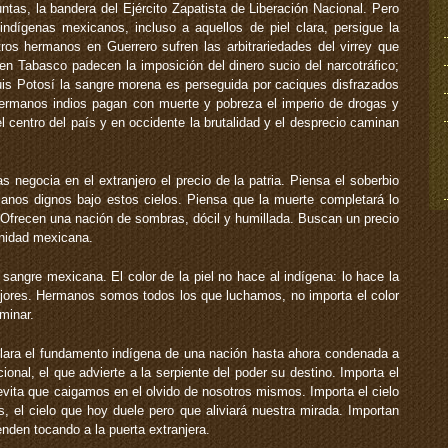
untas, la bandera del Ejército Zapatista de Liberación Nacional. Pero
indígenas mexicanos, incluso a aquellos de piel clara, persigue la
ros hermanos en Guerrero sufren las arbitrariedades del virrey que
en Tabasco padecen la imposición del dinero sucio del narcotráfico;
is Potosí la sangre morena es perseguida por caciques disfrazados
hermanos indios pagan con muerte y pobreza el imperio de drogas y
el centro del país y en occidente la brutalidad y el desprecio caminan
as negocia en el extranjero el precio de la patria. Piensa el soberbio
nos dignos bajo estos cielos. Piensa que la muerte completará lo
o. Ofrecen una nación de sombras, dócil y humillada. Buscan un precio
gnidad mexicana.
a sangre mexicana. El color de la piel no hace al indígena: lo hace la
ejores. Hermanos somos todos los que luchamos, no importa el color
minar.
clara el fundamento indígena de una nación hasta ahora condenada a
onal, el que advierte a la serpiente del poder su destino. Importa el
 evita que caigamos en el olvido de nosotros mismos. Importa el cielo
 el cielo que hoy duele pero que aliviará nuestra mirada. Importan
nden tocando a la puerta extranjera.