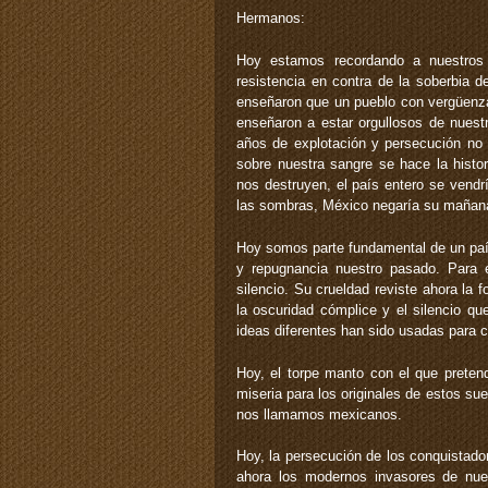
Hermanos:
Hoy estamos recordando a nuestros 
resistencia en contra de la soberbia d
enseñaron que un pueblo con vergüenza 
enseñaron a estar orgullosos de nuestr
años de explotación y persecución no
sobre nuestra sangre se hace la histo
nos destruyen, el país entero se vendr
las sombras, México negaría su mañan
Hoy somos parte fundamental de un paí
y repugnancia nuestro pasado. Para 
silencio. Su crueldad reviste ahora la
la oscuridad cómplice y el silencio qu
ideas diferentes han sido usadas para cu
Hoy, el torpe manto con el que preten
miseria para los originales de estos su
nos llamamos mexicanos.
Hoy, la persecución de los conquistado
ahora los modernos invasores de nues