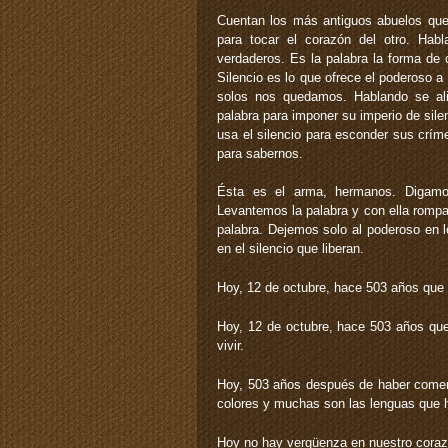
Cuentan los más antiguos abuelos que t
para tocar el corazón del otro. Ha
verdaderos. Es la palabra la forma de 
Silencio es lo que ofrece el poderoso
solos nos quedamos. Hablando se al
palabra para imponer su imperio de sil
usa el silencio para esconder sus crím
para sabernos.
Ésta es el arma, hermanos. Digamos
Levantemos la palabra y con ella rompa
palabra. Dejemos solo al poderoso en l
en el silencio que liberan.
Hoy, 12 de octubre, hace 503 años que l
Hoy, 12 de octubre, hace 503 años que 
vivir.
Hoy, 503 años después de haber com
colores y muchas son las lenguas que h
Hoy no hay vergüenza en nuestro corazón