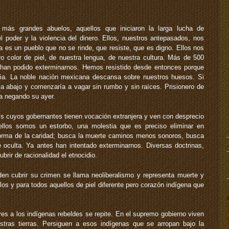
más grandes abuelos, aquellos que iniciaron la larga lucha de
el poder y la violencia del dinero. Ellos, nuestros antepasados, nos
es un pueblo que no se rinde, que resiste, que es digno. Ellos nos
o color de piel, de nuestra lengua, de nuestra cultura. Más de 500
 han podido exterminarnos. Hemos resistido desde entonces porque
ria. La noble nación mexicana descansa sobre nuestros huesos. Si
ía abajo y comenzaría a vagar sin rumbo y sin raíces. Prisionero de
a negando su ayer.
s cuyos gobernantes tienen vocación extranjera y ven con desprecio
ellos somos un estorbo, una molestia que es preciso eliminar en
 forma de la caridad; busca la muerte caminos menos sonoros, busca
e oculta. Ya antes han intentado exterminarnos. Diversas doctrinas,
brir de racionalidad el etnocidio.
den cubrir su crimen se llama neoliberalismo y representa muerte y
elos y para todos aquellos de piel diferente pero corazón indígena que
res a los indígenas rebeldes se repite. En el supremo gobierno viven
tras tierras. Persiguen a esos indígenas que se arropan bajo la