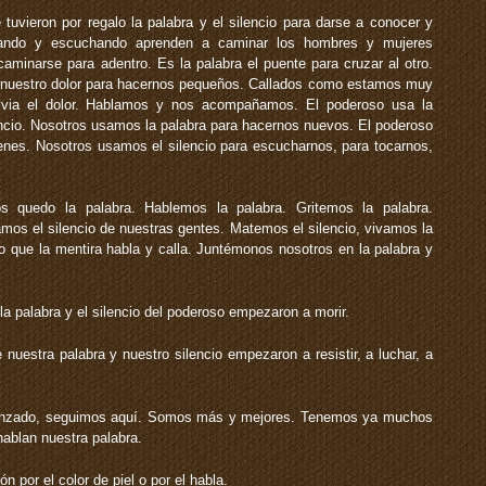
uvieron por regalo la palabra y el silencio para darse a conocer y
blando y escuchando aprenden a caminar los hombres y mujeres
caminarse para adentro. Es la palabra el puente para cruzar al otro.
 a nuestro dolor para hacernos pequeños. Callados como estamos muy
ivia el dolor. Hablamos y nos acompañamos. El poderoso usa la
encio. Nosotros usamos la palabra para hacernos nuevos. El poderoso
enes. Nosotros usamos el silencio para escucharnos, para tocarnos,
 quedo la palabra. Hablemos la palabra. Gritemos la palabra.
mos el silencio de nuestras gentes. Matemos el silencio, vivamos la
o que la mentira habla y calla. Juntémonos nosotros en la palabra y
a palabra y el silencio del poderoso empezaron a morir.
nuestra palabra y nuestro silencio empezaron a resistir, a luchar, a
enzado, seguimos aquí. Somos más y mejores. Tenemos ya muchos
ablan nuestra palabra.
 por el color de piel o por el habla.