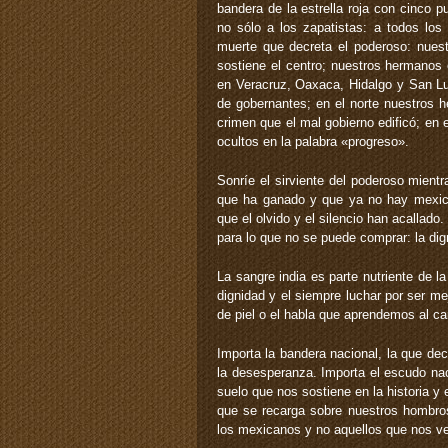
bandera de la estrella roja con cinco p
no sólo a los zapatistas: a todos los 
muerte que decreta el poderoso: nuest
sostiene el centro; nuestros hermanos 
en Veracruz, Oaxaca, Hidalgo y San Lu
de gobernantes; en el norte nuestros 
crimen que el mal gobierno edificó; en 
ocultos en la palabra «progreso».
Sonríe el sirviente del poderoso mientr
que ha ganado y que ya no hay mexica
que el olvido y el silencio han acallad
para lo que no se puede comprar: la di
La sangre india es parte nutriente de l
dignidad y el siempre luchar por ser m
de piel o el habla que aprendemos al ca
Importa la bandera nacional, la que de
la desesperanza. Importa el escudo naci
suelo que nos sostiene en la historia y
que se recarga sobre nuestros hombros,
los mexicanos y no aquellos que nos ve