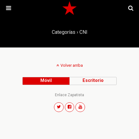
Categorías ›
CNI
Volver arriba
Móvil
Escritorio
Enlace Zapatista