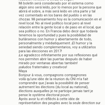
Mi boletín será considerado por el sistema como
algún sino será leído, por lo menos por la persona que
abrirá el sobre, a más será leído en otra parte y tal
vez comentado en los bares del pueblo o en las
chozas. Mi pensamiento hoy es la comunicación en el
nivel local. No al nivel político local pero al nivel
relación entre la gente local o de paso en el local, que
sea político o no. En Francia debo decir que todavía
tenemos la oportunidad y pues la posibilidad de
burlársenos con humor y abiertamente de todo,
personalmente y médiatiquement. ¡El humor y la
seriedad siendo complementarios, voy a utilizarlos
para las elecciones en 2017!
¡Le agradezco infinitamente por sus reflexiones qué
nos permiten abrir las puertas después de haber
mirado por ventanas abiertas también!
¡saludos fraternales y creativos!
Maya
Bonjour à vous, compagnons compagnones
voilà qu’une idée de la réunion du CNI m’a fait
comprendre que j’avais la possibilité de penser
autrement les élections (du local au national),
élections auxquelles je ne participe jamais tant je
pense le système électoral pourri.
Après avoir lu et réfléchi à cette idée de
représentation des peuples avec la seule direction sur