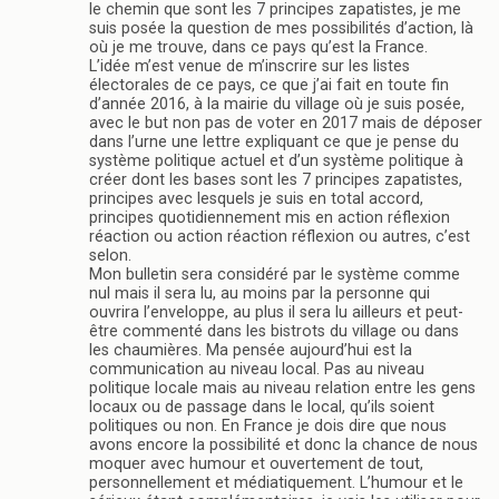
le chemin que sont les 7 principes zapatistes, je me
suis posée la question de mes possibilités d’action, là
où je me trouve, dans ce pays qu’est la France.
L’idée m’est venue de m’inscrire sur les listes
électorales de ce pays, ce que j’ai fait en toute fin
d’année 2016, à la mairie du village où je suis posée,
avec le but non pas de voter en 2017 mais de déposer
dans l’urne une lettre expliquant ce que je pense du
système politique actuel et d’un système politique à
créer dont les bases sont les 7 principes zapatistes,
principes avec lesquels je suis en total accord,
principes quotidiennement mis en action réflexion
réaction ou action réaction réflexion ou autres, c’est
selon.
Mon bulletin sera considéré par le système comme
nul mais il sera lu, au moins par la personne qui
ouvrira l’enveloppe, au plus il sera lu ailleurs et peut-
être commenté dans les bistrots du village ou dans
les chaumières. Ma pensée aujourd’hui est la
communication au niveau local. Pas au niveau
politique locale mais au niveau relation entre les gens
locaux ou de passage dans le local, qu’ils soient
politiques ou non. En France je dois dire que nous
avons encore la possibilité et donc la chance de nous
moquer avec humour et ouvertement de tout,
personnellement et médiatiquement. L’humour et le