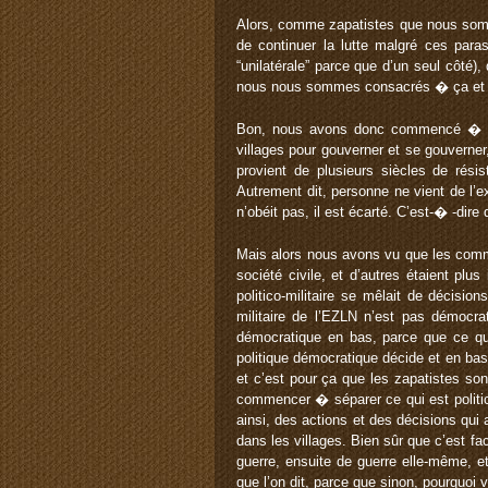
Alors, comme zapatistes que nous somme
de continuer la lutte malgré ces para
“unilatérale” parce que d’un seul côté
nous nous sommes consacrés � ça et �
Bon, nous avons donc commencé � met
villages pour gouverner et se gouverne
provient de plusieurs siècles de rés
Autrement dit, personne ne vient de l’e
n’obéit pas, il est écarté. C’est-� -dire 
Mais alors nous avons vu que les commu
société civile, et d’autres étaient plu
politico-militaire se mêlait de décisio
militaire de l’EZLN n’est pas démocra
démocratique en bas, parce que ce qui 
politique démocratique décide et en bas, 
et c’est pour ça que les zapatistes son
commencer � séparer ce qui est politi
ainsi, des actions et des décisions qui
dans les villages. Bien sûr que c’est f
guerre, ensuite de guerre elle-même, et 
que l’on dit, parce que sinon, pourquoi