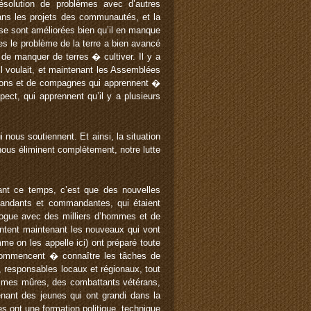
solution de problèmes avec d’autres
dans les projets des communautés, et la
n se sont améliorées bien qu’il en manque
es le problème de la terre a bien avancé
 de manquer de terres � cultiver. Il y a
 il voulait, et maintenant les Assemblées
gnons et de compagnes qui apprennent �
ect, qui apprennent qu’il y a plusieurs
nous soutiennent. Et ainsi, la situation
 nous éliminent complètement, notre lutte
ant ce temps, c’est que des nouvelles
mmandants et commandantes, qui étaient
logue avec des milliers d’hommes et de
entent maintenant les nouveaux qui vont
me on les appelle ici) ont préparé toute
 commencent � connaître les tâches de
s, responsables locaux et régionaux, tout
mmes mûres, des combattants vétérans,
enant des jeunes qui ont grandi dans la
s ont une formation politique, technique