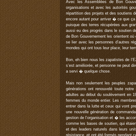
Avec les Assemblées de Bon Gouvern
organisations et avec les autorités go
répartition des projets et des soutiens 
encore autant pour arriver � ce que ça 
puisque des terres récupérées aux grand
aussi eu des progrès dans le soutien de 
de Bon Gouvernement les orientent où 
se lier avec les personnes d’autres ré
mondes qui ont tous leur place, leur tem
Bon, eh bien nous les zapatistes de l’E
s’est améliorée, et personne ne peut dir
a servi � quelque chose.
Mais non seulement les peuples zapat
générations ont renouvelé toute notre
adultes au début du soulèvement en 19
femmes du monde entier. Les membres du
entrer dans la lutte et ceux qui vont p
une nouvelle génération de commandan
gestion de l’organisation et � les accom
comme les bases de soutien, qui étai
et des leaders naturels dans leurs uni
résistance, et ont été formés pendant c