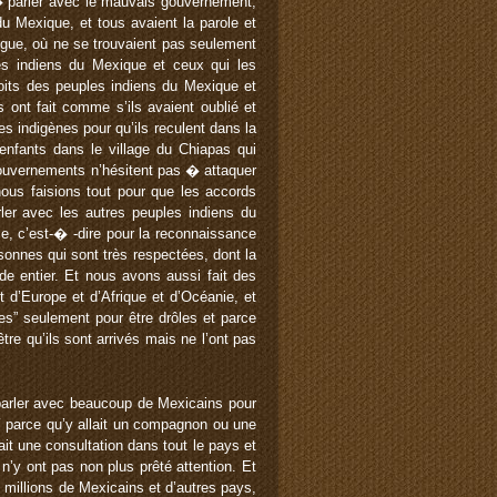
� parler avec le mauvais gouvernement,
u Mexique, et tous avaient la parole et
gue, où ne se trouvaient pas seulement
les indiens du Mexique et ceux qui les
roits des peuples indiens du Mexique et
s ont fait comme s’ils avaient oublié et
s indigènes pour qu’ils reculent dans la
nfants dans le village du Chiapas qui
gouvernements n’hésitent pas � attaquer
nous faisions tout pour que les accords
er avec les autres peuples indiens du
e, c’est-� -dire pour la reconnaissance
sonnes qui sont très respectées, dont la
de entier. Et nous avons aussi fait des
 d’Europe et d’Afrique et d’Océanie, et
ues” seulement pour être drôles et parce
tre qu’ils sont arrivés mais ne l’ont pas
parler avec beaucoup de Mexicains pour
″ parce qu’y allait un compagnon ou une
it une consultation dans tout le pays et
’y ont pas non plus prêté attention. Et
e millions de Mexicains et d’autres pays,