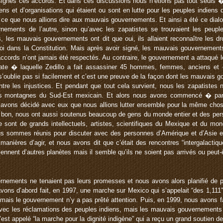
ignés ces accords. Et dans ces discussions nous n’étions pas tout seuls 
s et d’organisations qui étaient ou sont en lutte pour les peuples indiens d
e que nous allions dire aux mauvais gouvernements. Et ainsi a été ce dialo
rnements de l’autre, sinon qu’avec les zapatistes se trouvaient les peup
, les mauvais gouvernements ont dit que oui, ils allaient reconnaître les d
 loi dans la Constitution. Mais après avoir signé, les mauvais gouvernement
cords n’ont jamais été respectés. Au contraire, le gouvernement a attaqué le
te � laquelle Zedillo a fait assassiner 45 hommes, femmes, anciens et e
’oublie pas si facilement et c’est une preuve de la façon dont les mauvais 
ntre les injustices. Et pendant que tout cela survient, nous les zapatistes 
les montagnes du Sud-Est mexicain. Et alors nous avons commencé � parl
 avons décidé avec eux que nous allions lutter ensemble pour la même chos
Et bon, nous ont aussi soutenus beaucoup de gens du monde entier et des per
e sont de grands intellectuels, artistes, scientifiques du Mexique et du mon
us sommes réunis pour discuter avec des personnes d’Amérique et d’Asie et
manières d’agir, et nous avons dit que c’était des rencontres “intergalactiq
nnent d’autres planètes mais il semble qu’ils ne soient pas arrivés ou peut-ê
rnements ne tenaient pas leurs promesses et nous avons alors planifié de 
avons d’abord fait, en 1997, une marche sur Mexico qui s’appelait “des 1,111
ais le gouvernement n’y a pas prêté attention. Puis, en 1999, nous avons fa
 avec les réclamations des peuples indiens, mais les mauvais gouvernements n
’est appelé “la marche pour la dignité indigène” qui a reçu un grand soutien d