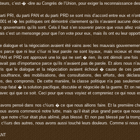
ateurs, c’est-� -dire au Congrès de l’Union, pour exiger la reconnaissance de
parti PRI, du parti PAN et du parti PRD se sont mis d’accord entre eux et n’on
l 2001 et l� les politiques ont démontré clairement qu’ils n’avaient aucune déc
gouvernants qu’ils sont. Cela il faut s’en souvenir parce que vous allez voir 
ais c’est un mensonge pour que l’on vote pour eux, mais ils ont eu leur opportun
le dialogue et la négociation avaient été vains avec les mauvais gouverneme
ues parce que ni leur c½ur ni leur parole ne sont loyaux, mais vicieux et m
 PAN et PRD ont approuvé une loi qui ne sert � rien, ils ont démoli une fois 
’avait pas d’importance parce qu’ils n’avaient pas de parole. Et alors nous n’
s que le dialogue et la négociation avaient échoué � cause de ces parti
ouffrance, des mobilisations, des consultations, des efforts, des déclarat
es, des compromis. De cette manière, la classe politique n’a pas seulement
oup fatal � la solution pacifique, discutée et négociée de la guerre. Et on ne 
vec qui que ce soit. Ceci pour que vous voyiez et compreniez ce qui nous es
 avons pensé dans nos c½urs � ce que nous allions faire. Et la première c
us avons commencé notre lutte, mais qu’il était plus grand parce que no
que notre c½ur était plus abîmé, plus blessé. Et non pas blessé par la tr
 c½urs des autres, nous avons aussi touché leurs douleurs. Comme si nous n
ANT