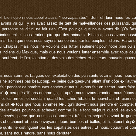
 bien qu’on nous appelle aussi “neo-zapatistes”. Bon, eh bien nous les za
vons vu qu’il y en avait assez de tant de malveillances des puissants, qui
 personne ne dit ni ne fait rien. C’est pour ça que nous avons dit “¡Ya Bast
indrissent et nous traitent pire que des animaux. Et ainsi, nous avons auss
icains, bien que nous nous soyons concentrés sur les peuples indiens. Parce
du Chiapas, mais nous ne voulons pas lutter seulement pour notre bien ou 
s indiens du Mexique, mais que nous voulons lutter ensemble avec tous c
i souffrent de l’exploitation et des vols des riches et de leurs mauvais gouv
nous nous sommes fatigués de l’exploitation des puissants et ainsi nous nou
ous ne sommes pas beaucoup, � peine quelques-uns allant d’un côté � l’autre
it pendant de nombreuses années et nous l’avons fait en secret, sans faire d
sé � peu près 10 ans comme ça, et après nous avons grandi et nous étions d
et les armes, et soudain, quand les riches fêtaient le nouvel an, eh bien nous
ons dit � tous que nous sommes l� , qu’il doivent nous prendre en compte. Et
des armées pour nous achever, comme ils le font toujours quand les exploité
s achevés, parce que nous nous sommes très bien préparés avant la gue
herchaient et nous envoyaient leurs bombes et balles, et ils étaient déj� e
ce qu’ils ne distinguent pas les zapatistes des autres. Et nous, courant et 
er, sans nous rendre, sans nous dérouter.