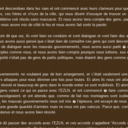
 sont descendues dans les rues et ont commencé avec leurs clameurs pour que 
és, ces frères et s½urs de la ville, qui nous disent d’essayer de trouver un
blème soit résolu sans massacre. Et nous avons tenu compte des gens, pa
 nous avons mis de côté le feu et nous avons fait sortir la parole.
nt dit que oui, ils vont bien se conduire et vont dialoguer et vont faire des
ous avons aussi pensé que c’était bien de connaître ces gens qui sont descend
in de dialoguer avec les mauvais gouvernements, nous avons aussi parlé �
imples comme nous, et nous avons bien compris pourquoi nous luttions, eux
ajorité n’était pas de gens de partis politiques, mais étaient des gens comme
vernements ne voulaient pas de bon arrangement, et c’était seulement une r
urs attaques pour nous éliminer une fois pour toutes. Et alors ils nous ont att
résisté et beaucoup de gens dans le monde entier se sont mobilisés. Et al
gens voient ce qui se passe avec l’EZLN, et ont commencé � faire comme s
assiégeaient, et ont attendu que, comme de fait nos montagnes sont isolée
ent, les mauvais gouvernements nous ont mis � l’épreuve, ont essayé de nou
 une grande quantité d’armées mais ne nous ont pas vaincus. Parce que, comm
tenus et nous avons bien résisté.
t dû passer des accords avec l’EZLN, et ces accords s’appellent “Accords