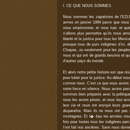
I. CE QUE NOUS SOMMES.
Nous sommes les zapatistes de l’EZLN,
armes en janvier 1994 parce que nous a
nous emprisonner, et nous tuer, et que
n’allons plus permettre qu’ils nous amo
liberté et la justice pour tous les Mex
presque tous de purs indigènes d’ici, 
Chiapas, ou seulement pour les peuple
nous et qui ont de grands besoins et qu
d’autres pays du monde.
Et alors notre petite histoire est que 
pour lutter pour la justice. Au début n
comme nous. C’est ce que nous avons fa
notre force en silence. Nous avons pas
sommes bien préparés avec la politique 
nous les avons prises, et nous leur av
leur vie et nous ont envoyé leurs gran
disparaître. Mais ils ne nous ont pa
montagnes. Et l� -bas les armées nous c
fois pour toutes tous les indigènes par
l’ont fait nos ancêtres. Sans nous donn