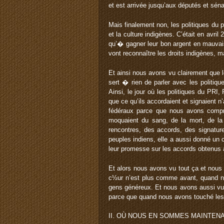
et est arrivée jusqu’aux députés et sén
Mais finalement non, les politiques du 
et la culture indigènes. C’était en avri
qu’� gagner leur bon argent en mauvais 
vont reconnaître les droits indigènes, m
Et ainsi nous avons vu clairement que 
sert � rien de parler avec les politiq
Ainsi, le jour où les politiques du PRI,
que ce qu’ils accordaient et signaient n
fédéraux parce que nous avons compri
moquaient du sang, de la mort, de la s
rencontres, des accords, des signatur
peuples indiens, elle a aussi donné un c
leur promesse sur les accords obtenus a
Et alors nous avons vu tout ça et nous
c½ur n’est plus comme avant, quand no
gens généreux. Et nous avons aussi vu 
parce que quand nous avons touché les
II. OÙ NOUS EN SOMMES MAINTEN