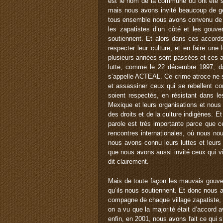
est le nom de la commune où ont été s
mais nous avons invité beaucoup de gen
tous ensemble nous avons convenu de c
les zapatistes d’un côté et les gouve
soutiennent. Et alors dans ces accords
respecter leur culture, et en faire une
plusieurs années sont passées et ces ac
lutte, comme le 22 décembre 1997, da
s’appelle ACTEAL. Ce crime atroce ne s
et assassiner ceux qui se rebellent co
soient respectés, en résistant dans 
Mexique et leurs organisations et nous
des droits et de la culture indigènes. 
parole est très importante parce que c
rencontres internationales, où nous no
nous avons connu leurs luttes et leurs 
que nous avons aussi invité ceux qui vie
dit clairement.
Mais de toute façon les mauvais gouve
qu’ils nous soutiennent. Et donc nous 
compagne de chaque village zapatiste, m
on a vu que la majorité était d’accord
enfin, en 2001, nous avons fait ce qui s