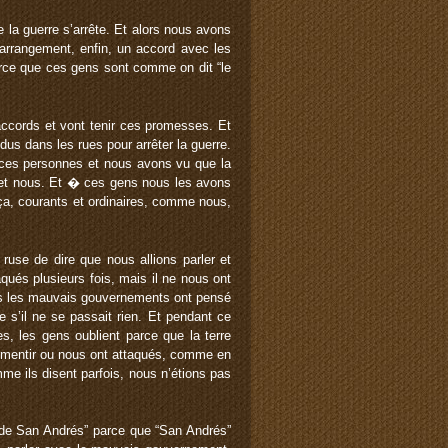
la guerre s’arrête. Et alors nous avons
 arrangement, enfin, un accord avec les
rce que ces gens sont comme on dit “le
 accords et vont tenir ces promesses. Et
us dans les rues pour arrêter la guerre.
 ces personnes et nous avons vu que la
 et nous. Et � ces gens nous les avons
 ça, courants et ordinaires, comme nous,
use de dire que nous allions parler et
aqués plusieurs fois, mais il ne nous ont
ors les mauvais gouvernements ont pensé
’il ne se passait rien. Et pendant ce
s, les gens oublient parce que la terre
s mentir ou nous ont attaqués, comme en
e ils disent parfois, nous n’étions pas
 de San Andrés” parce que “San Andrés”