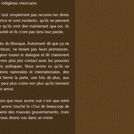
s indigènes mexicains.
t tout simplement pas reconnu les droits
ence et sont insolents, qu’ils ne pensent
qu’ils vont dire maintenant que oui, ils
ité et ils n’ont pas tenu leur parole.
nts du Mexique. Autrement dit que ça ne
enteurs, ne tenant pas leurs promesses.
pour toutes le dialogue et dit clairement
avons plus pris contact avec les pouvoirs
s politiques. Nous avons vu qu’ils se
ions nationales et internationales, des
 fermé la porte, une fois de plus, aux
peut plus croire non plus qu’ils tiennent
t arrivé.
hose que nous avons vue c’est que notre
us avons touché le c½ur de beaucoup de
omperie des mauvais gouvernements, mais
ous étions vus dans un miroir.