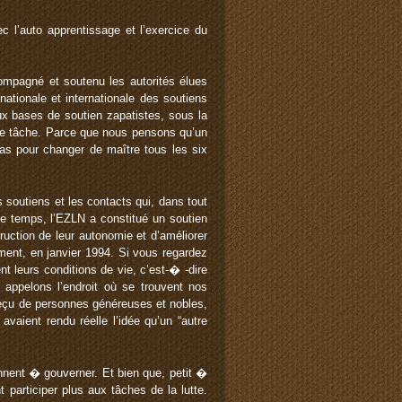
 l’auto apprentissage et l’exercice du
compagné et soutenu les autorités élues
nationale et internationale des soutiens
aux bases de soutien zapatistes, sous la
te tâche. Parce que nous pensons qu’un
pas pour changer de maître tous les six
outiens et les contacts qui, dans tout
ce temps, l’EZLN a constitué un soutien
uction de leur autonomie et d’améliorer
ement, en janvier 1994. Si vous regardez
 leurs conditions de vie, c’est-� -dire
s appelons l’endroit où se trouvent nos
 reçu de personnes généreuses et nobles,
vaient rendu réelle l’idée qu’un “autre
nent � gouverner. Et bien que, petit �
participer plus aux tâches de la lutte.