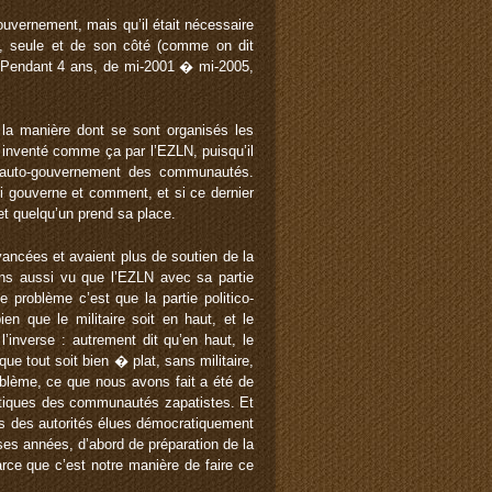
uvernement, mais qu’il était nécessaire
on, seule et de son côté (comme on dit
s. Pendant 4 ans, de mi-2001 � mi-2005,
a manière dont se sont organisés les
 inventé comme ça par l’EZLN, puisqu’il
un auto-gouvernement des communautés.
ui gouverne et comment, et si ce dernier
é et quelqu’un prend sa place.
ancées et avaient plus de soutien de la
avons aussi vu que l’EZLN avec sa partie
e problème c’est que la partie politico-
n que le militaire soit en haut, et le
’inverse : autrement dit qu’en haut, le
que tout soit bien � plat, sans militaire,
roblème, ce que nous avons fait a été de
atiques des communautés zapatistes. Et
ins des autorités élues démocratiquement
ses années, d’abord de préparation de la
parce que c’est notre manière de faire ce