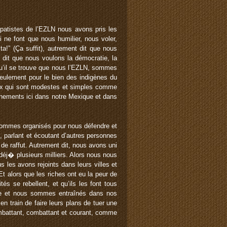
patistes de l’EZLN nous avons pris les
 ne font que nous humilier, nous voler,
a!” (Ça suffit), autrement dit que nous
i dit que nous voulons la démocratie, la
 qu’il se trouve que nous l’EZLN, sommes
seulement pour le bien des indigènes du
eux qui sont modestes et simples comme
ernements ici dans notre Mexique et dans
s sommes organisés pour nous défendre et
, parlant et écoutant d’autres personnes
e raffut. Autrement dit, nous avons uni
éj� plusieurs milliers. Alors nous nous
 les avons rejoints dans leurs villes et
 alors que les riches ont eu la peur de
s se rebellent, et qu’ils les font tous
rre et nous sommes entraînés dans nos
n train de faire leurs plans de tuer une
combattant, combattant et courant, comme