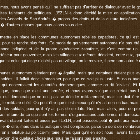
s, nous avons pensé qu’il ne suffisait pas d’arrêter de dialoguer avec le go
sites fainéants de politiques. L’EZLN a donc décidé la mise en applicati
), des Accords de San Andrés � propos des droits et de la culture indigène
 d’autres choses que nous allons vous dire.
tre en place les communes autonomes rebelles zapatistes, ce qui est l
r, pour se rendre plus forts. Ce mode de gouvernement autonome n’a pas été
istance indigène et de la propre expérience zapatiste, et c’est comme 
xtérieur pour gouverner, mais les villages eux-mêmes décident, entre eux, q
que si celui qui dirige n’obéit pas au village, on le renvoie, il perd son autorit
nes autonomes n’étaient pas � égalité, mais que certaines étaient plus av
s isolées. Il fallait donc s’organiser pour que ce soit plus juste. Et nous 
ns qui concernaient les autorités démocratiques, comme on dit “civiles”. Et l
tique, parce que c’est une armée, et nous avons vu que ce n’était pas bie
est démocratique ne doit pas se décider militairement, mais ce doit être l
le militaire obéit. Ou peut-être que c’est mieux qu’il n’y ait rien en bas mais 
t des soldats, pour qu’il n’y ait pas de soldats. Bon, mais alors, pour ce p
co-militaire de ce que sont les formes d’organisations autonomes et démocr
 avant étaient faites et prises par l’EZLN, sont passées petit � petit aux ma
acile � dire, mais dans la pratique c’est compliqué, parce ce sont de nombreu
on s’habitue au politico-militaire. Mais quoi qu’il en soit nous l’avons fait 
 va-t-on dire quelque chose que nous ne faisons pas ensuite.