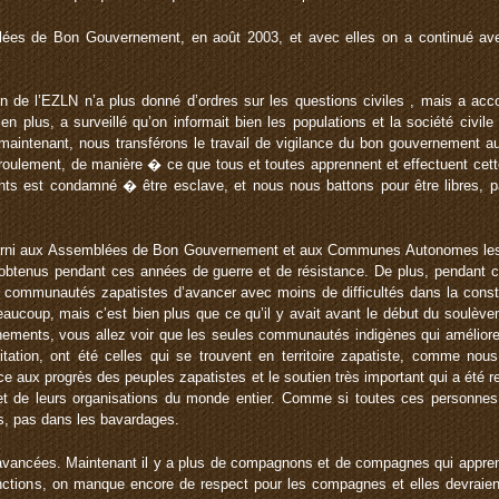
ées de Bon Gouvernement, en août 2003, et avec elles on a continué avec
on de l’EZLN n’a plus donné d’ordres sur les questions civiles , mais a ac
n plus, a surveillé qu’on informait bien les populations et la société civile 
t maintenant, nous transférons le travail de vigilance du bon gouvernement 
roulement, de manière � ce que tous et toutes apprennent et effectuent cet
ants est condamné � être esclave, et nous nous battons pour être libres, 
urni aux Assemblées de Bon Gouvernement et aux Communes Autonomes les s
 obtenus pendant ces années de guerre et de résistance. De plus, pendant 
 communautés zapatistes d’avancer avec moins de difficultés dans la constr
eaucoup, mais c’est bien plus que ce qu’il y avait avant le début du soulèv
ements, vous allez voir que les seules communautés indigènes qui améliorent
itation, ont été celles qui se trouvent en territoire zapatiste, comme nou
âce aux progrès des peuples zapatistes et le soutien très important qui a été
et de leurs organisations du monde entier. Comme si toutes ces personnes a
ts, pas dans les bavardages.
 avancées. Maintenant il y a plus de compagnons et de compagnes qui appren
ctions, on manque encore de respect pour les compagnes et elles devraient 