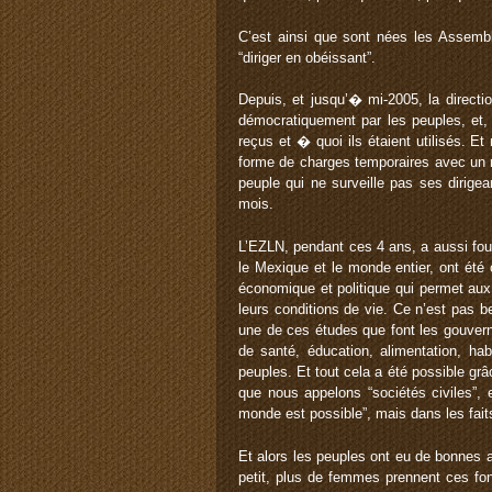
C’est ainsi que sont nées les Assembl
“diriger en obéissant”.
Depuis, et jusqu’� mi-2005, la directi
démocratiquement par les peuples, et, e
reçus et � quoi ils étaient utilisés. E
forme de charges temporaires avec un 
peuple qui ne surveille pas ses dirige
mois.
L’EZLN, pendant ces 4 ans, a aussi fo
le Mexique et le monde entier, ont été
économique et politique qui permet aux
leurs conditions de vie. Ce n’est pas b
une de ces études que font les gouvern
de santé, éducation, alimentation, hab
peuples. Et tout cela a été possible gr
que nous appelons “sociétés civiles”, 
monde est possible”, mais dans les fai
Et alors les peuples ont eu de bonnes
petit, plus de femmes prennent ces fon