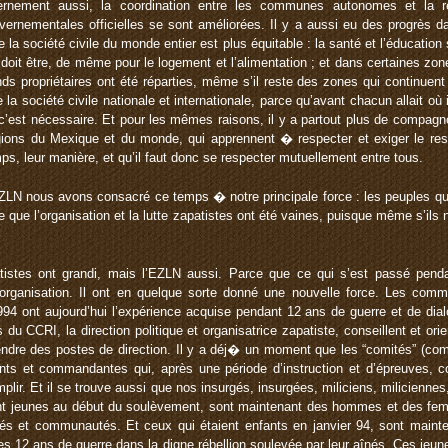
ement aussi, la coordination entre les communes autonomes et la ré
uvernementales officielles se sont améliorées. Il y a aussi eu des progrès 
de la société civile du monde entier est plus équitable : la santé et l’éducatio
doit être, de même pour le logement et l’alimentation ; et dans certaines zon
s propriétaires ont été réparties, même s’il reste des zones qui continuent
la société civile nationale et internationale, parce qu’avant chacun allait où
c’est nécessaire. Et pour les mêmes raisons, il y a partout plus de compa
gions du Mexique et du monde, qui apprennent � respecter et exiger le resp
ps, leur manière, et qu’il faut donc se respecter mutuellement entre tous.
ZLN nous avons consacré ce temps � notre principale force : les peuples qui 
e que l’organisation et la lutte zapatistes ont été vaines, puisque même s’ils
istes ont grandi, mais l’EZLN aussi. Parce que ce qui s’est passé pend
 organisation. Il ont en quelque sorte donné une nouvelle force. Les co
94 ont aujourd’hui l’expérience acquise pendant 12 ans de guerre et de dia
 CCRI, la direction politique et organisatrice zapatiste, conseillent et ori
rendre des postes de direction. Il y a déj� un moment que les “comités” (com
ts et commandantes qui, après une période d’instruction et d’épreuves,
plir. Et il se trouve aussi que nos insurgés, insurgées, miliciens, milicienne
ent jeunes au début du soulèvement, sont maintenant des hommes et des fe
tés et communautés. Et ceux qui étaient enfants en janvier 94, sont maint
es 12 ans de guerre dans la digne rébellion soulevée par leur aînés. Ces jeune