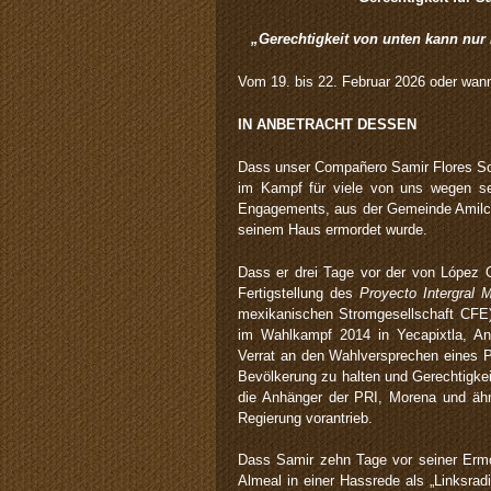
„Gerechtigkeit von unten kann nur 
Vom 19. bis 22. Februar 2026 oder wan
IN ANBETRACHT DESSEN
Dass unser Compañero Samir Flores Sobe
im Kampf für viele von uns wegen sein
Engagements, aus der Gemeinde Amilci
seinem Haus ermordet wurde.
Dass er drei Tage vor der von López O
Fertigstellung des
Proyecto Intergral 
mexikanischen Stromgesellschaft CFE), 
im Wahlkampf 2014 in Yecapixtla, An
Verrat an den Wahlversprechen eines Pr
Bevölkerung zu halten und Gerechtigkeit 
die Anhänger der PRI, Morena und ähnli
Regierung vorantrieb.
Dass Samir zehn Tage vor seiner Er
Almeal in einer Hassrede als „Linksrad