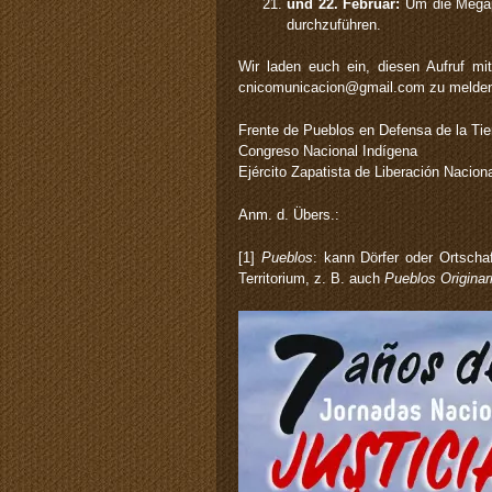
und 22. Februar:
Um die Megapr
durchzuführen.
Wir laden euch ein, diesen Aufruf mi
cnicomunicacion@gmail.com zu melden,
Frente de Pueblos en Defensa de la Tie
Congreso Nacional Indígena
Ejército Zapatista de Liberación Nacion
Anm. d. Übers.:
[1]
Pueblos
: kann Dörfer oder Ortscha
Territorium, z. B. auch
Pueblos Originar