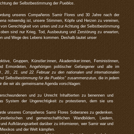
Achtung der Selbstbestimmung der
Pueblos
.
rdung unseres Compañeros Samir Flores und 30 Jahre nach der
gena
notwendig ist, unsere Stimmen, Köpfe und Herzen zu vereinen,
von Gerechtigkeit von unten und zur Achtung der Selbstbestimmung
 oben sind nur Krieg, Tod, Ausbeutung und Zerstörung zu erwarten,
ten und Wege des Lebens kommen. Deshalb lautet unser
ektive, Gruppen, Künstler:innen, Akademiker:innen, Feministinnen,
 Ermordeten, Angehörigen politischer Gefangener und alle im
., 20., 21. und 22. Februar zu den nationalen und internationalen
und Selbstbestimmung für die Pueblos“
zusammenzutun, die in jedem
 für die wir als gemeinsame Agenda vorschlagen:
erschwundenen und zu Unrecht Inhaftierten zu benennen und
s System der Ungerechtigkeit zu protestieren, dem sie uns
de unseres Compañeros Samir Flores Soberanes zu gedenken.
stlerischen und gemeinschaftlichen Wandbildern, Liedern,
 und Aufklärungsarbeit darüber zu informieren, wer Samir war und
Mexikos und der Welt kämpfen.