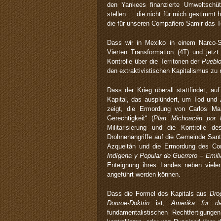
den Yankees finanzierte Umweltschü
stellen … die nicht für mich gestimmt 
die für unseren Compañero Samir das To
Dass wir in Mexiko in einem Narco-S
Vierten Transformation (4T) und jetz
Kontrolle über die Territorien der
Puebl
den extraktivistischen Kapitalismus zu r
Dass der Krieg überall stattfindet, a
Kapital, das ausplündert, um Tod und 
zeigt, die Ermordung von Carlos M
Gerechtigkeit“ (
Plan Michoacán por 
Militarisierung und die Kontrolle d
Drohnenangriffe auf die Gemeinde Sant
Azqueltán und die Ermordung des Com
Indígena y Popular de Guerrero – Emil
Enteignung ihres Landes neben viele
angeführt werden können.
Dass die Formel des Kapitals aus
Dro
Donroe-Doktrin
ist,
Amerika für da
fundamentalistischen Rechtfertigunge