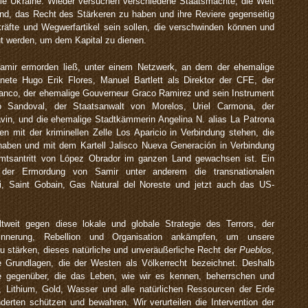
 die Ukraine. Wieder versuchen verschiedene Staatsmächte, die Welt
and, das Recht des Stärkeren zu haben und ihre Reviere gegenseitig
skräfte und Wegwerfartikel sein sollen, die verschwinden können und
ut werden, um dem Kapital zu dienen.
Samir ermorden ließ, unter einem Netzwerk, an dem der ehemalige
nete Hugo Erik Flores, Manuel Bartlett als Direktor der CFE, der
nco, der ehemalige Gouverneur Graco Ramirez und sein Instrument
o Sandoval, der Staatsanwalt von Morelos, Uriel Carmona, der
vin, und die ehemalige Stadtkämmerin Angelina N. alias La Patrona
ren mit der kriminellen Zelle Los Aparicio in Verbindung stehen, die
haben und mit dem Kartell Jalisco Nueva Generación in Verbindung
Amtsantritt von López Obrador im ganzen Land gewachsen ist. Ein
t der Ermordung von Samir unter anderem die transnationalen
i, Saint Gobain, Gas Natural del Noreste und jetzt auch das US-
tweit gegen diese lokale und globale Strategie des Terrors, der
innerung, Rebellion und Organisation ankämpfen, um unsere
u stärken, dieses natürliche und unveräußerliche Recht der
Pueblos
,
e Grundlagen, die der Westen als Völkerrecht bezeichnet. Deshalb
e gegenüber, die das Leben, wie wir es kennen, beherrschen und
, Lithium, Gold, Wasser und alle natürlichen Ressourcen der Erde
derten schützen und bewahren. Wir verurteilen die Intervention der