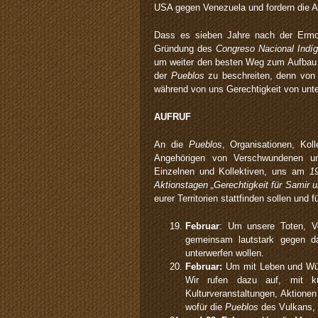
USA gegen Venezuela und fordern die 
Dass es sieben Jahre nach der Ermo
Gründung des
Congreso Nacional Indí
um weiter den besten Weg zum Aufbau 
der
Pueblos
zu beschreiten, denn von
während von uns Gerechtigkeit von un
AUFRUF
An die
Pueblos
, Organisationen, Koll
Angehörigen von Verschwundenen und
Einzelnen und Kollektiven, uns am
19
Aktionstagen „Gerechtigkeit für Samir 
eurer Territorien stattfinden sollen und
Februar
: Um unsere Toten, V
gemeinsam lautstark gegen da
unterwerfen wollen.
Februar:
Um mit Leben und Wür
Wir rufen dazu auf, mit kün
Kulturveranstaltungen, Aktionen
wofür die
Pueblos
des Vulkans, 