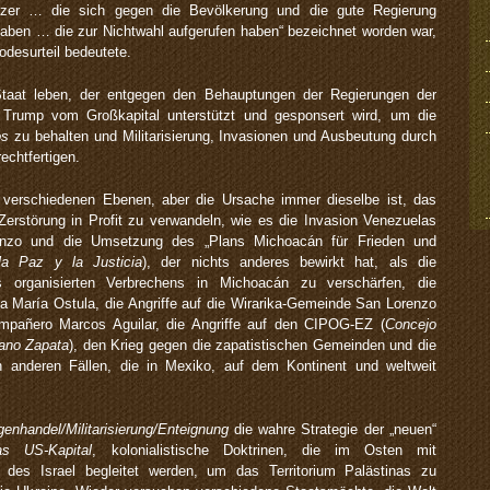
tzer … die sich gegen die Bevölkerung und die gute Regierung
haben … die zur Nichtwahl aufgerufen haben“ bezeichnet worden war,
desurteil bedeutete.
taat leben, der entgegen den Behauptungen der Regierungen der
t Trump vom Großkapital unterstützt und gesponsert wird, um die
os
zu behalten und Militarisierung, Invasionen und Ausbeutung durch
echtfertigen.
uf verschiedenen Ebenen, aber die Ursache immer dieselbe ist, das
Zerstörung in Profit zu verwandeln, wie es die Invasion Venezuelas
anzo und die Umsetzung des „Plans Michoacán für Frieden und
la Paz y la Justicia
), der nichts anderes bewirkt hat, als die
es organisierten Verbrechens in Michoacán zu verschärfen, die
a María Ostula, die Angriffe auf die Wirarika-Gemeinde San Lorenzo
pañero Marcos Aguilar, die Angriffe auf den CIPOG-EZ (
Concejo
iano Zapata
), den Krieg gegen die zapatistischen Gemeinden und die
n anderen Fällen, die in Mexiko, auf dem Kontinent und weltweit
genhandel/Militarisierung/Enteignung
die wahre Strategie der „neuen“
s US-Kapital
, kolonialistische Doktrinen, die im Osten mit
n des Israel begleitet werden, um das Territorium Palästinas zu