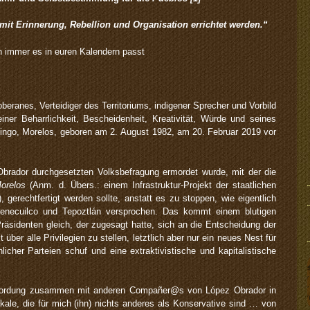
mit Erinnerung, Rebellion und Organisation errichtet werden.“
n immer es in euren Kalendern passt
ranes, Verteidiger des Territoriums, indigener Sprecher und Vorbild
er Beharrlichkeit, Bescheidenheit, Kreativität, Würde und seines
ngo, Morelos, geboren am 2. August 1982, am 20. Februar 2019 vor
brador durchgesetzten Volksbefragung ermordet wurde, mit der die
Morelos
(Anm. d. Übers.: einem Infrastruktur-Projekt der staatlichen
gerechtfertigt werden sollte, anstatt es zu stoppen, wie eigentlich
enecuilco und Tepoztlán versprochen. Das kommt einem blutigen
äsidenten gleich, der zugesagt hatte, sich an die Entscheidung der
über alle Privilegien zu stellen, letztlich aber nur ein neues Nest für
cher Parteien schuf und eine extraktivistische und kapitalistische
mordung zusammen mit anderen Compañer@s von López Obrador in
ikale, die für mich (ihn) nichts anderes als Konservative sind … von