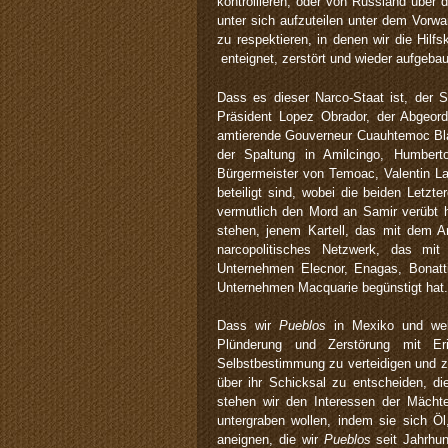
kontrollieren, oder von Russland über
unter sich aufzuteilen unter dem Vorw
zu respektieren, in denen wir die Hilf
enteignet, zerstört und wieder aufgeba
Dass es dieser Narco-Staat ist, der 
Präsident Lopez Obrador, der Abgeord
amtierende Gouverneur Cuauhtemoc Bla
der Spaltung in Amilcingo, Humbert
Bürgermeister von Temoac, Valentin La
beteiligt sind, wobei die beiden Letzte
vermutlich den Mord an Samir verübt 
stehen, jenem Kartell, das mit dem 
narcopolitisches Netzwerk, das mi
Unternehmen Elecnor, Enagas, Bonatt
Unternehmen Macquarie begünstigt hat.
Dass wir
Pueblos
in Mexiko und wel
Plünderung und Zerstörung mit Er
Selbstbestimmung zu verteidigen und z
über ihr Schicksal zu entscheiden, di
stehen wir den Interessen der Mächt
untergraben wollen, indem sie sich Öl
aneignen, die wir
Pueblos
seit Jahrhun