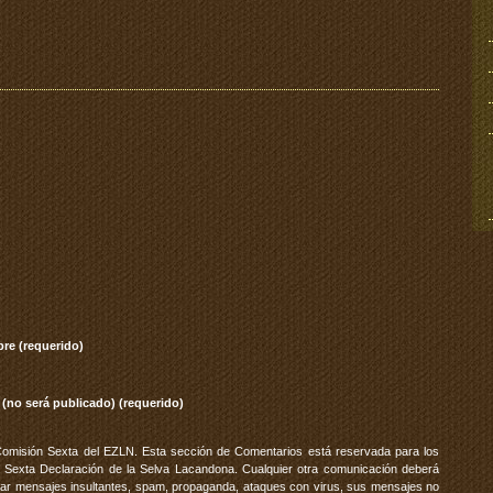
re (requerido)
 (no será publicado) (requerido)
Comisión Sexta del EZLN. Esta sección de Comentarios está reservada para los
 Sexta Declaración de la Selva Lacandona. Cualquier otra comunicación deberá
vitar mensajes insultantes, spam, propaganda, ataques con virus, sus mensajes no