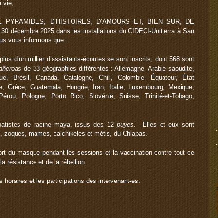
 vie,
r DE PYRAMIDES, D’HISTOIRES, D’AMOURS ET, BIEN SÛR, DE
0 décembre 2025 dans les installations du CIDECI-Unitierra à San
us vous informons que :
lus d’un millier d’assistants-écoutes se sont inscrits, dont 568 sont
añeroas
de 33 géographies différentes : Allemagne, Arabie saoudite,
ique, Brésil, Canada, Catalogne, Chili, Colombie, Équateur, État
e, Grèce, Guatemala, Hongrie, Iran, Italie, Luxembourg, Mexique,
rou, Pologne, Porto Rico, Slovénie, Suisse, Trinité-et-Tobago,
apatistes de racine maya, issus des 12
puyes
. Elles et eux sont
les, zoques, mames, calchikeles et métis, du Chiapas.
t du masque pendant les sessions et la vaccination contre tout ce
la résistance et de la rébellion.
horaires et les participations des intervenant-es.