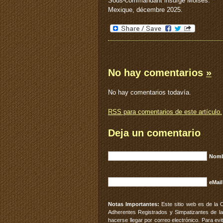
Sous-commandant insurgé Moisés.
Mexique, décembre 2025.
No hay comentarios
»
No hay comentarios todavía.
RSS
para comentarios de este artículo.
Deja un comentario
Nomb
eMail
Notas Importantes:
Este sitio web es de la 
Adherentes Registrados y Simpatizantes de la
hacerse llegar por correo electrónico. Para e