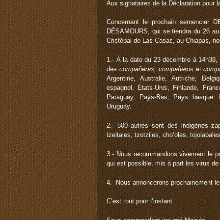
Aux signataires de la Déclaration pour la
Concernant le prochain semencie
DÉSAMOURS, qui se tiendra du 26 au 3
Cristóbal de Las Casas, au Chiapas, no
1.- À la date du 23 décembre à 14h38, p
des
compañeras
,
compañeros
et
comp
Argentine, Australie, Autriche, Belg
espagnol, États-Unis, Finlande, Franc
Paraguay, Pays-Bas, Pays basque, Pé
Uruguay.
2.- 500 autres sont des indigènes z
tzeltales, tzotziles, cho’oles, tojolaba
3.- Nous recommandons vivement le por
qui est possible, mis à part les virus de 
4.- Nous annoncerons prochainement les 
C’est tout pour l’instant.