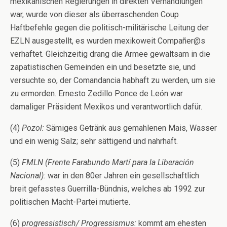
mexikanischen Regierungen in direkten Verhandlungen
war, wurde von dieser als überraschenden Coup
Haftbefehle gegen die politisch-militärische Leitung der
EZLN ausgestellt, es wurden mexikoweit Compañer@s
verhaftet. Gleichzeitig drang die Armee gewaltsam in die
zapatistischen Gemeinden ein und besetzte sie, und
versuchte so, der Comandancia habhaft zu werden, um sie
zu ermorden. Ernesto Zedillo Ponce de León war
damaliger Präsident Mexikos und verantwortlich dafür.
(4)
Pozol:
Sämiges Getränk aus gemahlenen Mais, Wasser
und ein wenig Salz; sehr sättigend und nahrhaft.
(5)
FMLN (Frente Farabundo Martí para la Liberación
Nacional):
war in den 80er Jahren ein gesellschaftlich
breit gefasstes Guerrilla-Bündnis, welches ab 1992 zur
politischen Macht-Partei mutierte.
(6)
progressistisch/ Progressismus:
kommt am ehesten