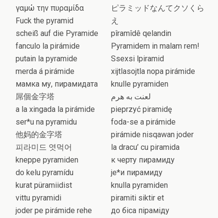
γαμώ την πυραμίδα
ピラミッドなんてクソくら
Fuck the pyramid
え
scheiß auf die Pyramide
pîramîdê qelandin
fanculo la pirámide
Pyramidem in malam rem!
putain la pyramide
Ssexsi lpiramid
merda á pirámide
xijtlasojtla nopa pirámide
мамка му, пирамидата
knulle pyramiden
屌個金字塔
لعنت به هرم
a la xingada la pirámide
pieprzyć piramidę
ser*u na pyramidu
foda-se a pirámide
他妈的金字塔
pirámide nisqawan joder
피라미드 엿먹어
la dracu’ cu piramida
kneppe pyramiden
к черту пирамиду
do kelu pyramídu
је*и пирамиду
kurat püramiidist
knulla pyramiden
vittu pyramidi
piramiti siktir et
joder pe pirámide rehe
до біса піраміду