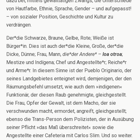
dazu bei, mittels gewalttätigen Zwangs, die Unterschiede
von Hautfarbe, Ethnie, Sprache, Gender – und aufgepasst!
– von sozialer Position, Geschichte und Kultur zu
verdrängen.
Der*die Schwarze, Braune, Gelbe, Rote; Weiße ist
Bürger*in. Dies ist auch der*die Kleine, Große, der*die
Dicke, Dünne; Frau, Mann,
die*der Andere*
–
loa otroa
;
Mestize und Indígena; Chef und Angestellte*r; Reiche*r
und Arme*r. In diesem Sinne ist der Pueblo Originario, der
seines Landgebietes enteignet wird, demjenigen, der den
Räumungsbefehl umsetzt, wie auch dem »indigenen«
Funktionär, der diesen Raub genehmigte, gleichgestellt.
Die Frau, Opfer der Gewalt, ist dem Macho, der sie
verschwunden macht, ermordet, angreift, gleichgestellt;
ebenso die Trans-Person dem Polizisten, der in Ausübung
seiner Pflicht »das Maß überschreitet« sowie die
Angestellte einer Cafeteria mit Carlos Slim. Und so weiter.