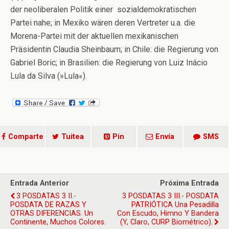
der neoliberalen Politik einer sozialdemokratischen
Partei nahe; in Mexiko wären deren Vertreter u.a. die
Morena-Partei mit der aktuellen mexikanischen
Präsidentin Claudia Sheinbaum; in Chile: die Regierung von
Gabriel Boric; in Brasilien: die Regierung von Luiz Inácio
Lula da Silva (»Lula«).
Comparte
Tuitea
Pin
Envía
SMS
Entrada Anterior
Próxima Entrada
3 POSDATAS 3 II.-
3 POSDATAS 3 III.- POSDATA
POSDATA DE RAZAS Y
PATRIÓTICA Una Pesadilla
OTRAS DIFERENCIAS. Un
Con Escudo, Himno Y Bandera
Continente, Muchos Colores.
(y, Claro, CURP Biométrico).