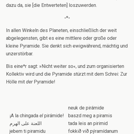
dazu da, sie [die Entwerteten] loszuwerden.
-*-
In allen Winkeln des Planeten, einschließlich der weit
abgelegensten, gibt es eine mittlere oder große oder
kleine Pyramide. Sie denkt sich ewigwährend, mächtig und
unzerstörbar.
Bis eine*r sagt: »Nicht weiter so«, und zum organisierten
Kollektiv wird und die Pyramide stürzt mit dem Schrei: Zur
Hölle mit
der
Pyramide!
neuk de pirámide
¡A la chingada
el
pirámide!
baszd meg a piramis
اللعنة على الهرم
tada leis an pirimid
jebem ti piramidu
fokkið við pýramídanum