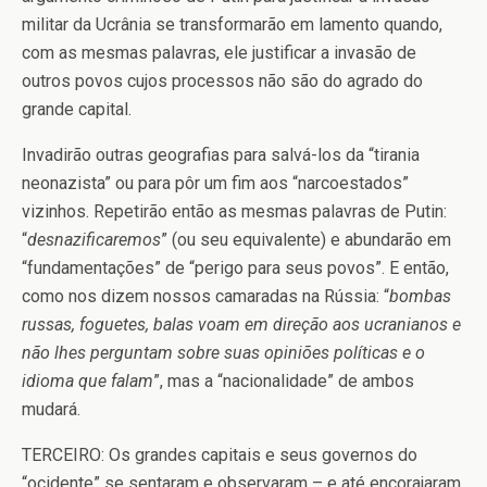
militar da Ucrânia se transformarão em lamento quando,
com as mesmas palavras, ele justificar a invasão de
outros povos cujos processos não são do agrado do
grande capital.
Invadirão outras geografias para salvá-los da “tirania
neonazista” ou para pôr um fim aos “narcoestados”
vizinhos. Repetirão então as mesmas palavras de Putin:
“
desnazificaremos
” (ou seu equivalente) e abundarão em
“fundamentações” de “perigo para seus povos”. E então,
como nos dizem nossos camaradas na Rússia: “
bombas
russas, foguetes, balas voam em direção aos ucranianos e
não lhes perguntam sobre suas opiniões políticas e o
idioma que falam
”, mas a “nacionalidade” de ambos
mudará.
TERCEIRO: Os grandes capitais e seus governos do
“ocidente” se sentaram e observaram – e até encorajaram