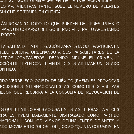
ANDO INCONFORMIDADES ENTRE LA POBLACIÓN RURAL Y
LOTAR. MIENTRAS TANTO, SUBE EL NÚMERO DE MUERTES
SIN QUE SE TOMEN EN CUENTA.
ROBANDO TODO LO QUE PUEDEN DEL PRESUPUESTO
E PARA UN COLAPSO DEL GOBIERNO FEDERAL O APOSTANDO
L PODER.
ALIDA DE LA DELEGACIÓN ZAPATISTA QUE PARTICIPA EN
ÍTULO EUROPA, ORDENANDO A SUS PARAMILITARES DE LA
STROS COMPAÑEROS, DEJANDO IMPUNE EL CRIMEN, Y
CIÓN DEL EZLN CON EL FIN DE DESESTABILIZAR UN ESTADO
UN HILO.
ARTIDO VERDE ECOLOGISTA DE MÉXICO (PVEM) ES PROVOCAR
CUSIONES INTERNACIONALES, ASÍ COMO DESESTABILIZAR
MEJOR QUE RECURRA A LA CONSULTA DE REVOCACIÓN DE
 QUE EL VIEJO PRIÍSMO USA EN ESTAS TIERRAS. A VECES
ORA ES PVEM MALAMENTE DISFRAZADO COMO PARTIDO
NACIONAL. SON LOS MISMOS DELINCUENTES DE ANTES Y
ADO MOVIMIENTO “OPOSITOR”, COMO “QUINTA COLUMNA” EN