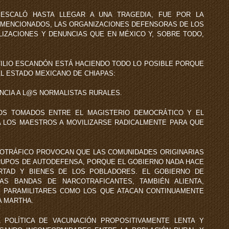
O ESCALÓ HASTA LLEGAR A UNA TRAGEDIA, FUE POR LA
 MENCIONADOS, LAS ORGANIZACIONES DEFENSORAS DE LOS
IZACIONES Y DENUNCIAS QUE EN MÉXICO Y, SOBRE TODO,
TILIO ESCANDÓN ESTÁ HACIENDO TODO LO POSIBLE PORQUE
AL ESTADO MEXICANO DE CHIAPAS:
IA A L@S NORMALISTAS RURALES.
MADOS ENTRE EL MAGISTERIO DEMOCRÁTICO Y EL
A LOS MAESTROS A MOVILIZARSE RADICALMENTE PARA QUE
RÁFICO PROVOCAN QUE LAS COMUNIDADES ORIGINARIAS
RUPOS DE AUTODEFENSA, PORQUE EL GOBIERNO NADA HACE
ERTAD Y BIENES DE LOS POBLADORES. EL GOBIERNO DE
AS BANDAS DE NARCOTRAFICANTES, TAMBIÉN ALIENTA,
S PARAMILITARES COMO LOS QUE ATACAN CONTINUAMENTE
A MARTHA.
ICA DE VACUNACIÓN PROPOSITIVAMENTE LENTA Y