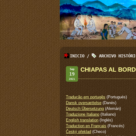
INICIO
/
ARCHIVO HISTÓR
CHIAPAS AL BORD
Sep
19
2021
Tradução em portugês
(Portugués)
Dansk oversættelse
(Danés)
Deutsch Übersetzung
(Alemán)
Traduzione Italiano
(Italiano)
English translation
(Inglés)
Traduction en Français
(Francés)
Český překlad
(Checo)