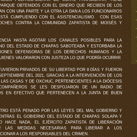
PARQUE OBTENIDOS CON EL DINERO QUE RECIBEN DE LOS
N CON UNA PARTE Y LA OTRA LA DAN A LOS FUNCIONARIOS
STÁ CUMPLIENDO CON EL ASISTENCIALISMO. CON ESAS
OCHES CONTRA LA COMUNIDAD ZAPATISTA DE MOISÉS Y
CIA HASTA AGOTAR LOS CANALES POSIBLES PARA LA
NO DEL ESTADO DE CHIAPAS SABOTEABA Y ESTORBABA LA
ACIONES DEFENSORAS DE LOS DERECHOS HUMANOS Y LA
QUIENES VALORARON CON JUSTEZA LO QUE PODRÍA OCURRIR.
UVIERON PRIVADOS DE SU LIBERTAD POR 8 DÍAS Y FUERON
 SEPTIEMBRE DEL 2021, GRACIAS A LA INTERVENCIÓN DE LOS
LAS CASAS Y DE OXCHUC, PERTENECIENTES A LA DIÓCESIS
COMPAÑEROS SE LES DESPOJARON DE UN RADIO DE
OS EN EFECTIVO QUE PERTENECEN A LA JUNTA DE BUEN
ESTRO ESTÁ PENADO POR LAS LEYES DEL MAL GOBIERNO Y
ENTRAS EL GOBIERNO DEL ESTADO DE CHIAPAS SOLAPA Y
O HACE NADA, EL EJÉRCITO ZAPATISTA DE LIBERACIÓN
R LAS MEDIDAS NECESARIAS PARA LIBERAR A LOS
CIONAR A LOS RESPONSABLES DEL CRIMEN.