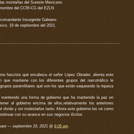
las montañas del Sureste Mexicano.
 nombre del CCRI-CG del EZLN
comandante Insurgente Galeano.
ico, 19 de septiembre del 2021.
no fascista qué encabeza el señor López Obrador, alienta este
n que mantiene con los diferentes grupos del narcotráfico le
e grupos paramilitares qué son los que están saqueando la riqueza
 mantenido una forma de gobierno que ha mantenido la paz en
ener al gobierno encima de ellos,relativamente los anteriores
l olvido y sin molestarlos tanto. Ahora este gobierno los vé como
continuar con su avance en sus negocios ilícitos
mare — septiembre 19, 2021 @
6:05 pm