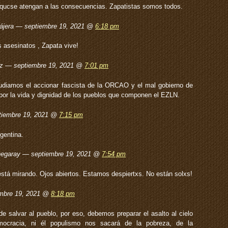
e, qucse atengan a las consecuencias. Zapatistas somos todos.
Nájera — septiembre 19, 2021 @
6:18 pm
s asesinatos , Zapata vive!
ez — septiembre 19, 2021 @
7:01 pm
udiamos el accionar fascista de la ORCAO y el mal gobierno de
or la vida y dignidad de los pueblos que componen el EZLN.
tiembre 19, 2021 @
7:15 pm
gentina.
chegaray — septiembre 19, 2021 @
7:54 pm
tá mirando. Ojos abiertos. Estamos despiertxs. No están solxs!
embre 19, 2021 @
8:18 pm
de salvar al pueblo, por eso, debemos preparar el asalto al cielo
mocracia, ni él populismo nos sacará de la pobreza, de la