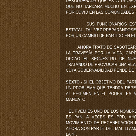
DESORDENADA QUE ESTÁ PROVOC
QUE NO TARDARÁ MUCHO EN EXP
POR COVID EN LAS COMUNIDADES 
SUS FUNCIONARIOS ESTÁN 
ESTATAL. TAL VEZ PREPARÁNDOS
POR UN CAMBIO DE PARTIDO EN E
AHORA TRATÓ DE SABOTEAR LA S
LA TRAVESÍA POR LA VIDA, CAP
ORCAO EL SECUESTRO DE NUE
TRATANDO DE PROVOCAR UNA REAC
CUYA GOBERNABILIDAD PENDE DE 
SEXTO
.- SI EL OBJETIVO DEL P
UN PROBLEMA QUE TENDRÁ REPER
AL RÉGIMEN EN EL PODER, ES 
MANDATO.
EL PVEM ES UNO DE LOS NOMBRES
ES PAN, A VECES ES PRD, AH
MOVIMIENTO DE REGENERACIÓN 
AHORA SON PARTE DEL MAL LLAM
LA 4T.