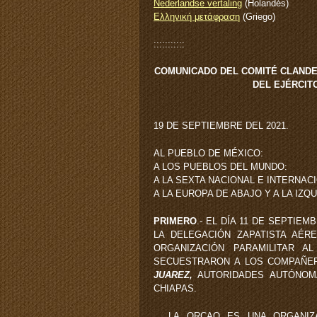
Nederlandse vertaling
(Holandés)
Ελληνική μετάφραση
(Griego)
:::::::::::
COMUNICADO DEL COMITÉ CLANDE
DEL EJÉRCIT
19 DE SEPTIEMBRE DEL 2021.
AL PUEBLO DE MÉXICO:
A LOS PUEBLOS DEL MUNDO:
A LA SEXTA NACIONAL E INTERNAC
A LA EUROPA DE ABAJO Y A LA IZQ
PRIMERO
.- EL DÍA 11 DE SEPTIE
LA DELEGACIÓN ZAPATISTA AÉR
ORGANIZACIÓN PARAMILITAR A
SECUESTRARON A LOS COMPAÑ
JUAREZ,
AUTORIDADES AUTÓNOMA
CHIAPAS.
LA ORCAO ES UNA ORGANIZACI