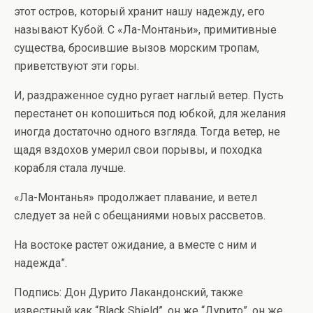
этот остров, который хранит нашу надежду, его
называют Кубой. С «Ла-Монтаньи», примитивные
существа, бросившие вызов морским тропам,
приветствуют эти горы.
И, раздраженное судно ругает наглый ветер. Пусть
перестанет он копошиться под юбкой, для желания
иногда достаточно одного взгляда. Тогда ветер, не
щадя вздохов умерил свои порывы, и походка
корабля стала лучше.
«Ла-Монтанья» продолжает плавание, и ветел
следует за ней с обещаниями новых рассветов.
На востоке растет ожидание, а вместе с ним и
надежда”.
Подпись: Дон Дурито Лакандонский, также
известный как “Black Shield”, он же “Дурито”, он же