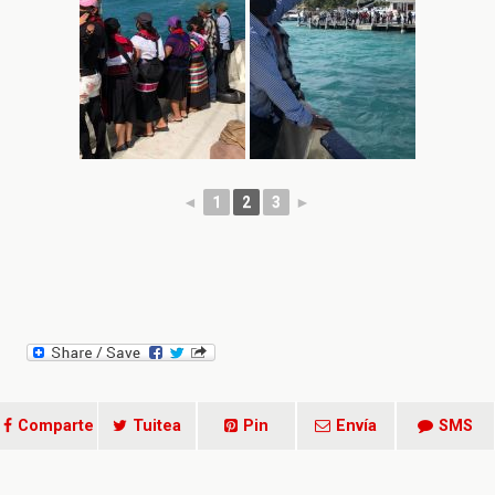
◄
1
2
3
►
Comparte
Tuitea
Pin
Envía
SMS