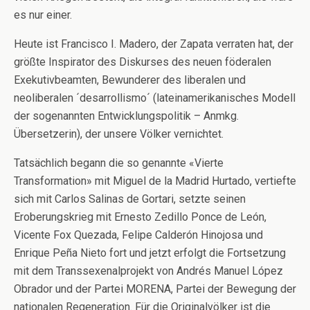
es nur einer.
Heute ist Francisco I. Madero, der Zapata verraten hat, der
größte Inspirator des Diskurses des neuen föderalen
Exekutivbeamten, Bewunderer des liberalen und
neoliberalen ´desarrollismo´ (lateinamerikanisches Modell
der sogenannten Entwicklungspolitik – Anmkg.
Übersetzerin), der unsere Völker vernichtet.
Tatsächlich begann die so genannte «Vierte
Transformation» mit Miguel de la Madrid Hurtado, vertiefte
sich mit Carlos Salinas de Gortari, setzte seinen
Eroberungskrieg mit Ernesto Zedillo Ponce de León,
Vicente Fox Quezada, Felipe Calderón Hinojosa und
Enrique Peña Nieto fort und jetzt erfolgt die Fortsetzung
mit dem Transsexenalprojekt von Andrés Manuel López
Obrador und der Partei MORENA, Partei der Bewegung der
nationalen Regeneration. Für die Originalvölker ist die