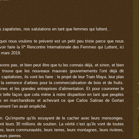
zapatistes, nos salutations en tant que femmes qui luttent, .
uoi nous voulons te prévenir est un petit peu triste parce que nous
ir faire la II* Rencontre Internationale des Femmes qui Luttent, ici
e mars 2019.
vons pas, et bien peut être que tu les connais déjà, et sinon, et bien
se trouve que les nouveaux mauvais gouvernements l’ont déjà dit
apitalistes, ils vont les faire : le projet de leur Train Maya, leur plan
 la semence d’arbres pour la commercialisation de bois et de fruits.
 mines et les grandes entreprises d’alimentation. Et pour couronner le
é de telle façon que cela mène à notre disparition en tant que peuples
res en marchandises et achevant ce que Carlos Salinas de Gortari
vement l’en avait empêché.
on. Qu’importe qu’ils essayent de le cacher avec leurs mensonges.
nt leurs 30 millions de soutien. La vérité c’est qu’ils vont de toutes
res, leurs communautés, leurs terres, leurs montagnes, leurs rivières,
eurs pierres.