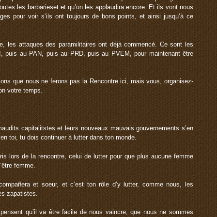
outes les barbarieset et qu’on les applaudira encore. Et ils vont nous
ges pour voir s’ils ont toujours de bons points, et ainsi jusqu’à ce
te, les attaques des paramilitaires ont déjà commencé. Ce sont les
I, puis au PAN, puis au PRD, puis au PVEM, pour maintenant être
ons que nous ne ferons pas la Rencontre ici, mais vous, organisez-
lon votre temps.
maudits capitalitstes et leurs nouveaux mauvais gouvernements s’en
ien toi, tu dois continuer à lutter dans ton monde.
is lors de la rencontre, celui de lutter pour que plus aucune femme
d’être femme.
 compañera et soeur, et c’est ton rôle d’y lutter, comme nous, les
es zapatistes.
ensent qu’il va être facile de nous vaincre, que nous ne sommes