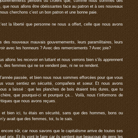
gouvernements pensent ou croient que, comme nous sommes des
e, que nous allons être obéissantes face au patron et à ses nouveaux
 nous cherchons c’est un bon patron et une bonne paie.
est la liberté que personne ne nous a offert, celle que nous avons
es des nouveaux mauvais gouvernements, leurs paramilitaires, leurs
evoir avec les honneurs ? Avec des remerciements ? Avec joie?
us allons les recevoir en luttant et nous verrons bien s’ils apprennent
s, des femmes qui ne se vendent pas, ni ne se rendent.
 l’année passée, et bien nous nous sommes efforcées pour que vous
us vous sentiez en sécurité, compañera et soeur. Et nous avons
ous a laissé : que les planches de bois étaient très dures, que tu
it chère, que pourquoi-ci et pourquoi ça… Voilà, nous t’informons de
ritiques que nous avons reçues.
s, et bien ici, tu étais en sécurité, sans que des hommes, bons ou
 n’y avait que des femmes, toi, tu le sais.
t encore sûr, car nous savons que le capitalisme arrive de toutes ses
quel prix. Et ils vont le faire car ils sentent que beaucoup de gens les