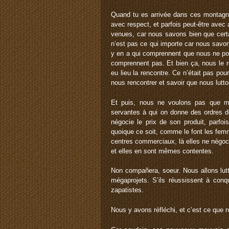
Quand tu es arrivée dans ces montagne
avec respect, et parfois peut-être avec 
venues, car nous savons bien que certa
n’est pas ce qui importe car nous savo
y en a qui comprennent que nous ne pou
comprennent pas. Et bien ça, nous le 
eu lieu la rencontre. Ce n’était pas p
nous rencontrer et savoir que nous lu
Et puis, nous ne voulons pas que m
servantes à qui on donne des ordres 
négocie le prix de son produit, parfois
quoique ce soit, comme le font les femm
centres commerciaux, là elles ne négoci
et elles en sont mêmes contentes.
Non compañera, soeur. Nous allons lut
mégaprojets. S’ils réussissent à conq
zapatistes.
Nous y avons réfléchi, et c’est ce que 