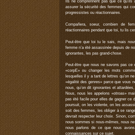
Ils ne comprennent pas que ce qu’ils
assurer la sécurité des femmes qui co
progressistes ou réactionnaires.
Compañera, soeur, combien de fem
réactionnaires pendant que toi, tu lis 
Peut-être que toi tu le sais, mais nous
femme n’a été assassinée depuis de nom
ignorantes, les pas grand-chose.
Peut-être que nous ne savons pas ce q
«corpE» ou changer les mots comme i
lesquelles il y a tant de lettres qu’on n
«égalité des genres» parce que vous n
nous, qu’on dit ignorantes et attardée
Nous, nous les appelons «otroas» mai
pas été facile pour elles de gagner ce 
poursuit, on les violente, on les assas
soit des femmes, les obliger à se range
devrait respecter leur choix. Sinon, c
nous sommes si nous-mêmes, nous ne r
nous parlons de ce que nous avons
connaissances sur ce sujet.