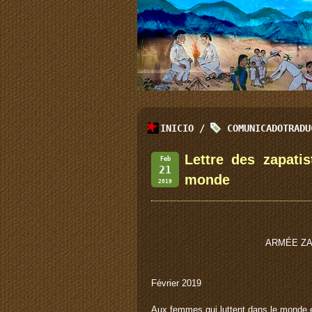
INICIO
/
COMUNICADOTRADU
Lettre des zapati
Feb
21
monde
2019
ARMÉE ZA
Février 2019
Aux femmes qui luttent dans le monde e