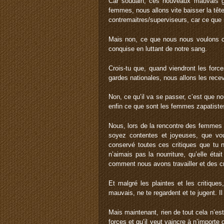
Car soudain, ces nouveaux mauvais 
femmes, nous allons vite baisser la têt
contremaitres/superviseurs, car ce que
Mais non, ce que nous nous voulons c’
conquise en luttant de notre sang.
Crois-tu que, quand viendront les forc
gardes nationales, nous allons les rec
Non, ce qu’il va se passer, c’est que no
enfin ce que sont les femmes zapatiste
Nous, lors de la rencontre des femmes
soyez contentes et joyeuses, que vo
conservé toutes ces critiques que tu n
n’aimais pas la nourriture, qu’elle éta
comment nous avons travailler et des c
Et malgré les plaintes et les critique
mauvais, ne te regardent et te jugent. Il
Mais maintenant, rien de tout cela n’es
forces et qu’il veut vaincre à n’importe 