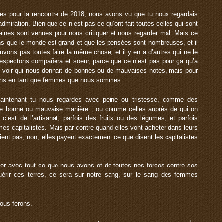
s pour la rencontre de 2018, nous avons vu que tu nous regardais
admiration. Bien que ce n’est pas ce qu’ont fait toutes celles qui sont
ines sont venues pour nous critiquer et nous regarder mal. Mais ce
ns que le monde est grand et que les pensées sont nombreuses, et il
vons pas toutes faire la même chose, et il y en a d’autres qui ne le
respectons compañera et soeur, parce que ce n’est pas pour ça qu’a
our voir qui nous donnait de bonnes ou de mauvaises notes, mais pour
ttons en tant que femmes que nous sommes.
aintenant tu nous regardes avec peine ou tristesse, comme des
de bonne ou mauvaise manière ; ou comme celles auprès de qui on
 c’est de l’artisanat, parfois des fruits ou des légumes, et parfois
es capitalistes. Mais par contre quand elles vont acheter dans leurs
ent pas, non, elles payent exactement ce que disent les capitalistes
ter avec tout ce que nous avons et de toutes nos forces contre ses
uérir ces terres, ce sera sur notre sang, sur le sang des femmes
nous ferons.