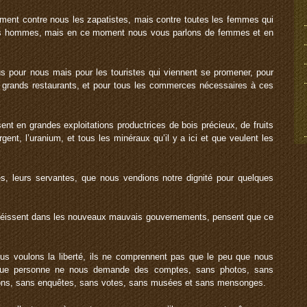
ement contre nous les zapatistes, mais contre toutes les femmes qui
 les hommes, mais en ce moment nous vous parlons de femmes et en
lus pour nous mais pour les touristes qui viennent se promener, pour
urs grands restaurants, et pour tous les commerces nécessaires à ces
sent en grandes exploitations productrices de bois précieux, de fruits
argent, l’uranium, et tous les minéraux qu’il y a ici et que veulent les
res, leurs servantes, que nous vendions notre dignité pour quelques
 obéissent dans les nouveaux mauvais gouvernements, pensent que ce
s voulons la liberté, ils ne comprennent pas que le peu que nous
 que personne ne nous demande des comptes, sans photos, sans
tions, sans enquêtes, sans votes, sans musées et sans mensonges.