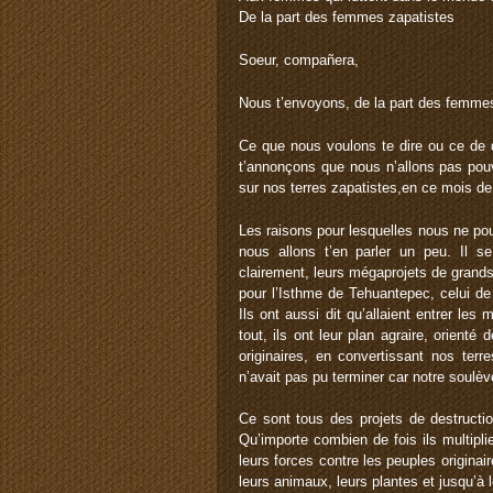
De la part des femmes zapatistes
Soeur, compañera,
Nous t’envoyons, de la part des femmes 
Ce que nous voulons te dire ou ce de q
t’annonçons que nous n’allons pas pouvo
sur nos terres zapatistes,en ce mois d
Les raisons pour lesquelles nous ne pou
nous allons t’en parler un peu. Il 
clairement, leurs mégaprojets de grands c
pour l’Isthme de Tehuantepec, celui de
Ils ont aussi dit qu’allaient entrer les
tout, ils ont leur plan agraire, orient
originaires, en convertissant nos ter
n’avait pas pu terminer car notre soulè
Ce sont tous des projets de destructi
Qu’importe combien de fois ils multiplie
leurs forces contre les peuples originai
leurs animaux, leurs plantes et jusqu’à l