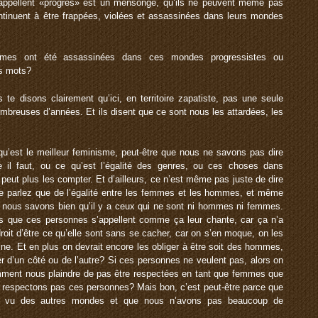
 appellent «progrès» est un mensonge, qu’ils ne peuvent même pas
ntinuent à être frappées, violées et assassinées dans leurs mondes
mes ont été assassinées dans ces mondes progressistes ou
ces mots?
 te disons clairement qu’ici, en territoire zapatiste, pas une seule
breuses d’années. Et ils disent que ce sont nous les attardées, les
u’est le meilleur feminisme, peut-être que nous ne savons pas dire
l faut, ou ce qu’est l’égalité des genres, ou ces choses dans
e peut plus les compter. Et d’ailleurs, ce n’est même pas juste de dire
e parlez que de l’égalité entre les femmes et les hommes, et même
s, nous savons bien qu’il y a ceux qui ne sont ni hommes ni femmes.
s que ces personnes s’appellent comme ça leur chante, car ça n’a
droit d’être ce qu’elle sont sans se cacher, car on s’en moque, on les
sine. Et en plus on devrait encore les obliger à être soit des hommes,
r d’un côté ou de l’autre? Si ces personnes ne veulent pas, alors on
omment nous plaindre de pas être respectées en tant que femmes que
espectons pas ces personnes? Mais bon, c’est peut-être parce que
 vu des autres mondes et que nous n’avons pas beaucoup de