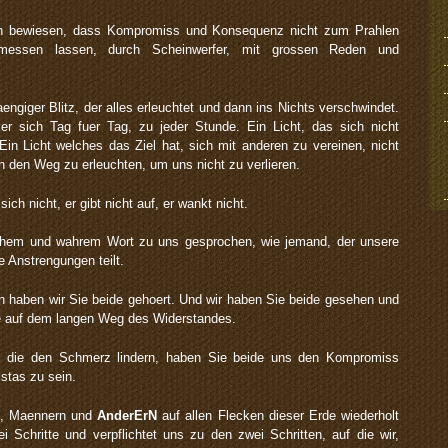
en bewiesen, dass Kompromiss und Konsequenz nicht zum Prahlen
 messen lassen, durch Scheinwerfer, mit grossen Reden und
ngiger Blitz, der alles erleuchtet und dann ins Nichts verschwindet.
t er sich Tag fuer Tag, zu jeder Stunde. Ein Licht, das sich nicht
Ein Licht welches das Ziel hat, sich mit anderen zu vereinen, nicht
 den Weg zu erleuchten, um uns nicht zu verlieren.
ch nicht, er gibt nicht auf, er wankt nicht.
achem und wahrem Wort zu uns gesprochen, wie jemand, der unsere
Anstrengungen teilt.
n haben wir Sie beide gehoert. Und wir haben Sie beide gesehen und
e auf dem langen Weg des Widerstandes.
, die den Schmerz lindern, haben Sie beide uns den Kompromiss
stas zu sein.
en, Maennern und
AnderErN
auf allen Flecken dieser Erde wiederholt
ei Schritte und verpflichtet uns zu den zwei Schritten, auf die wir,