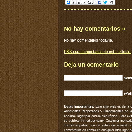
No hay comentarios
»
No hay comentarios todavía.
RSS
para comentarios de este artículo.
Deja un comentario
Nomb
eMail
Notas Importantes:
Este sitio web es de la 
Adherentes Registrados y Simpatizantes de la
hacerse llegar por correo electrónico. Para e
se publican inmediatamente. Cualquier mensaje
Tod@s aquellos que no estén de acuerdo con
comentarios en contra en cualquier otro lugar d