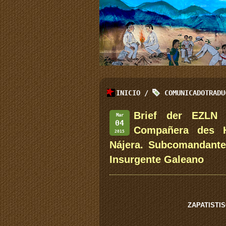
INICIO
/
COMUNICADOTRADU
Brief der EZLN 
Mar
04
Compañera des Ho
2015
Nájera. Subcomandant
Insurgente Galeano
ZAPATISTI