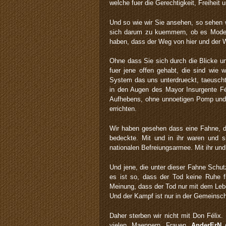
welche fuer die Gerechtigkeit, Freihei
Und so wie wir Sie ansehen, so sehen w
sich darum zu kuemmern, ob es Mode is
haben, dass der Weg von hier und der W
Ohne dass Sie sich durch die Blicke u
fuer jene offen gehabt, die sind wie w
System das uns unterdrueckt, taeuscht u
in den Augen des Mayor Insurgente Fé
Aufhebens, ohne unnoetigen Pomp und o
errichten.
Wir haben gesehen dass eine Fahne, d
bedeckte. Mit und in ihr waren und si
nationalen Befreiungsarmee. Mit ihr und 
Und jene, die unter dieser Fahne Schut
es ist so, dass der Tod keine Ruhe f
Meinung, dass der Tod nur mit dem Lebe
Und der Kampf ist nur in der Gemeinscha
Daher sterben wir nicht mit Don Félix
vielen, Maennern, Frauen,
AnderErN
d