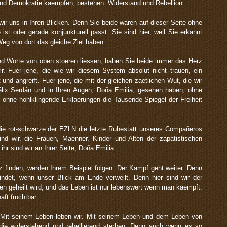
t und Demokratie kaempfen, bestehen: Widerstand und Rebellion.
ir uns in Ihren Blicken. Denn Sie beide waren auf dieser Seite ohne
t oder gerade konjunkturell passt. Sie sind hier, weil Sie erkannt
eg von dort das gleiche Ziel haben.
nd Worte von oben stoeren liessen, haben Sie beide immer das Herz
ir. Fuer jene, die wie wir diesem System absolut nicht trauen, ein
nd angreift. Fuer jene, die mit der gleichen zaetlichen Wut, die wir
lix Serdán und in Ihren Augen, Doña Emilia, gesehen haben, ohne
hne hohlklingende Erklaerungen die Tausende Spiegel der Freiheit
ie rot-schwarze der EZLN die letzte Ruhestatt unseres Compañeros
nd wir, die Frauen, Maenner, Kinder und Alten der zapatistischen
ihr sind wir an Ihrer Seite, Doña Emilia.
z finden, werden Ihrem Beispiel folgen. Der Kampf geht weiter. Denn
indet, wenn unser Blick am Ende verweilt. Denn hier sind wir der
n geheilt wird, und das Leben ist nur lebenswert wenn man kaempft.
ft fruchtbar.
. Mit seinem Leben leben wir. Mit seinem Leben und dem Leben von
ie widerstehend und rebellierend sterben. Denn auch wenn es so