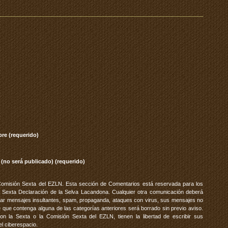
re (requerido)
 (no será publicado) (requerido)
Comisión Sexta del EZLN. Esta sección de Comentarios está reservada para los
 Sexta Declaración de la Selva Lacandona. Cualquier otra comunicación deberá
vitar mensajes insultantes, spam, propaganda, ataques con virus, sus mensajes no
 que contenga alguna de las categorías anteriores será borrado sin previo aviso.
 la Sexta o la Comisión Sexta del EZLN, tienen la libertad de escribir sus
el ciberespacio.