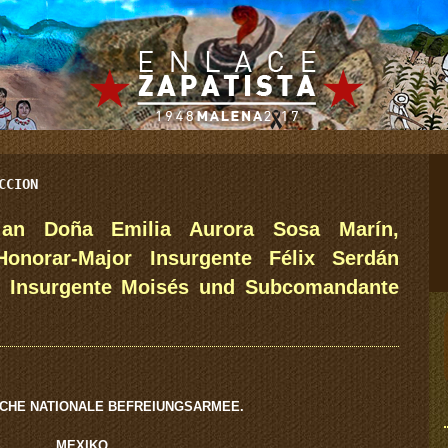
CCION
an Doña Emilia Aurora Sosa Marín,
norar-Major Insurgente Félix Serdán
e Insurgente Moisés und Subcomandante
SCHE NATIONALE BEFREIUNGSARMEE.
MEXIKO.