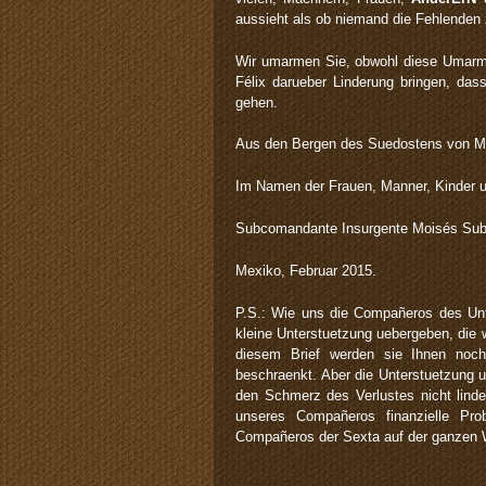
aussieht als ob niemand die Fehlenden 
Wir umarmen Sie, obwohl diese Umarmu
Félix darueber Linderung bringen, dass
gehen.
Aus den Bergen des Suedostens von M
Im Namen der Frauen, Manner, Kinder u
Subcomandante Insurgente Moisés Sub
Mexiko, Februar 2015.
P.S.: Wie uns die Compañeros des Unt
kleine Unterstuetzung uebergeben, die w
diesem Brief werden sie Ihnen noch
beschraenkt. Aber die Unterstuetzung 
den Schmerz des Verlustes nicht linde
unseres Compañeros finanzielle Pr
Compañeros der Sexta auf der ganzen Wel