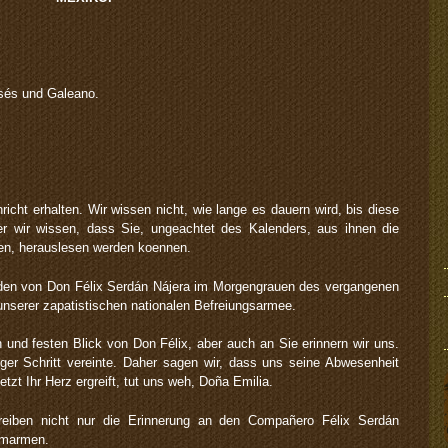
sés und Galeano.
icht erhalten. Wir wissen nicht, wie lange es dauern wird, bis diese
er wir wissen, dass Sie, ungeachtet des Kalenders, aus ihnen die
ben, herauslesen werden koennen.
den von Don Félix Serdán Nájera im Morgengrauen des vergangenen
unserer zapatistischen nationalen Befreiungsarmee.
n und festen Blick von Don Félix, aber auch an Sie erinnern wir uns.
iger Schritt vereinte. Daher sagen wir, dass uns seine Abwesenheit
tzt Ihr Herz ergreift, tut uns weh, Doña Emilia.
eiben nicht nur die Erinnerung an den Compañero Félix Serdán
 umarmen.