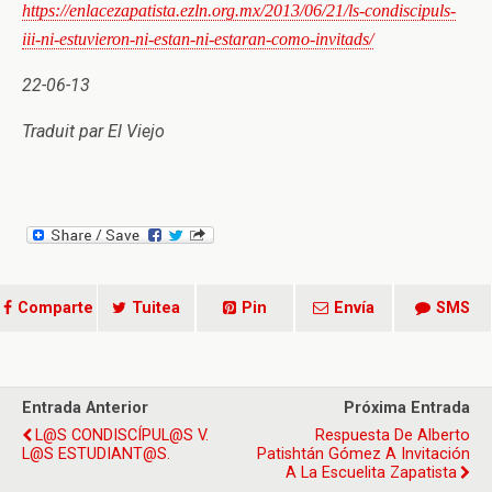
https://enlacezapatista.ezln.org.mx/2013/06/21/ls-condiscipuls-
iii-ni-estuvieron-ni-estan-ni-estaran-como-invitads/
22-06-13
Traduit par El Viejo
Comparte
Tuitea
Pin
Envía
SMS
Entrada Anterior
Próxima Entrada
L@S CONDISCÍPUL@S V.
Respuesta De Alberto
L@S ESTUDIANT@S.
Patishtán Gómez A Invitación
A La Escuelita Zapatista