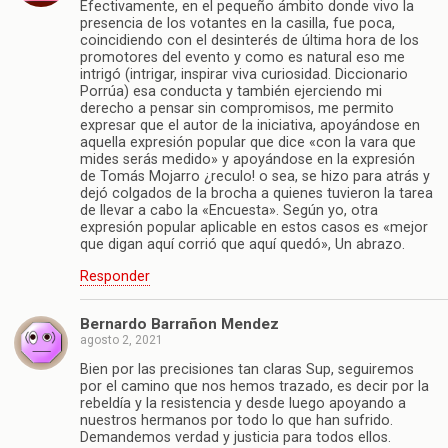
Efectivamente, en el pequeño ámbito donde vivo la
presencia de los votantes en la casilla, fue poca,
coincidiendo con el desinterés de última hora de los
promotores del evento y como es natural eso me
intrigó (intrigar, inspirar viva curiosidad. Diccionario
Porrúa) esa conducta y también ejerciendo mi
derecho a pensar sin compromisos, me permito
expresar que el autor de la iniciativa, apoyándose en
aquella expresión popular que dice «con la vara que
mides serás medido» y apoyándose en la expresión
de Tomás Mojarro ¿reculo! o sea, se hizo para atrás y
dejó colgados de la brocha a quienes tuvieron la tarea
de llevar a cabo la «Encuesta». Según yo, otra
expresión popular aplicable en estos casos es «mejor
que digan aquí corrió que aquí quedó», Un abrazo.
Responder
Bernardo Barrañon Mendez
agosto 2, 2021
Bien por las precisiones tan claras Sup, seguiremos
por el camino que nos hemos trazado, es decir por la
rebeldía y la resistencia y desde luego apoyando a
nuestros hermanos por todo lo que han sufrido.
Demandemos verdad y justicia para todos ellos.