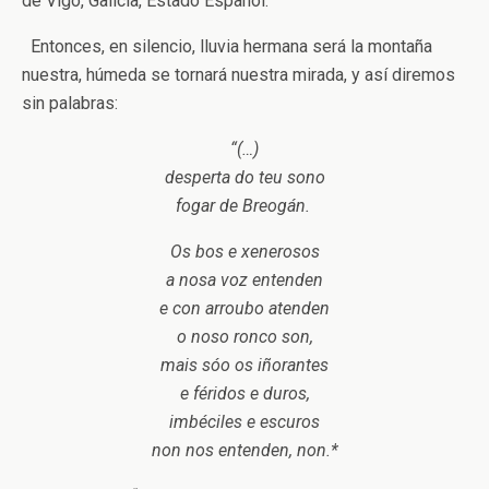
de Vigo, Galicia, Estado Español.
Entonces, en silencio, lluvia hermana será la montaña
nuestra, húmeda se tornará nuestra mirada, y así diremos
sin palabras:
“(…)
desperta do teu sono
fogar de Breogán.
Os bos e xenerosos
a nosa voz entenden
e con arroubo atenden
o noso ronco son,
mais sóo os iñorantes
e féridos e duros,
imbéciles e escuros
non nos entenden, non.*