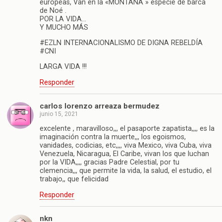
europeas, Van en la «MONTAÑA » especie de barca
de Noé .
POR LA VIDA…
Y MUCHO MÁS
#EZLN INTERNACIONALISMO DE DIGNA REBELDÍA
#CNI
LARGA VIDA !!!
Responder
carlos lorenzo arreaza bermudez
junio 15, 2021
excelente , maravilloso,,, el pasaporte zapatista,,,, es la
imaginación contra la muerte,,, los egoismos,
vanidades, codicias, etc,,,, viva Mexico, viva Cuba, viva
Venezuela, Nicaragua, El Caribe, vivan los que luchan
por la VIDA,,,, gracias Padre Celestial, por tu
clemencia,,, que permite la vida, la salud, el estudio, el
trabajo,, que felicidad
Responder
nkn