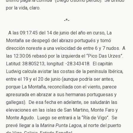
último paga la comida
” (Diego Osorno perdió). Se brindó
por la vida, claro.
-*-
A las 09:17:45 del 14 de junio del año en curso, La
Montaña se despegó del abrazo portugués y tomó
dirección noreste a una velocidad de entre 6 y 7 nudos. A
las 12:30:06 rebasó por la izquierda el “Pico Das Urzes”.
Latitud: 38.805213; longitud: -28.343418. El capitán
Ludwig calcula avistar las costas de la península Ibérica,
entre el 19 y el 20 de junio (aunque podría ser antes,
porque La Montaña, reconciliada con el viento, parece
apresurada en abrazar a sus hermanas portuguesas y
gallegas). De esa fecha en adelante, se saludarán las
elevaciones en las islas de San Martino, Monte Faro y
Monte Agudo. Luego se entrará a la “Ría de Vigo”. Se
prevé llegar a la
Marina Punta Lagoa
, al norte del puerto