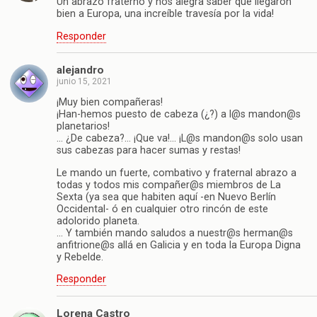
Un abrazo fraterno y nos alegra saber que llegaron
bien a Europa, una increíble travesía por la vida!
Responder
alejandro
junio 15, 2021
¡Muy bien compañeras!
¡Han-hemos puesto de cabeza (¿?) a l@s mandon@s
planetarios!
… ¿De cabeza?… ¡Que va!… ¡L@s mandon@s solo usan
sus cabezas para hacer sumas y restas!
Le mando un fuerte, combativo y fraternal abrazo a
todas y todos mis compañer@s miembros de La
Sexta (ya sea que habiten aquí -en Nuevo Berlín
Occidental- ó en cualquier otro rincón de este
adolorido planeta.
… Y también mando saludos a nuestr@s herman@s
anfitrione@s allá en Galicia y en toda la Europa Digna
y Rebelde.
Responder
Lorena Castro