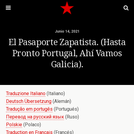
Junio 14, 2021
El Pasaporte Zapatista. (Hasta
Pronto Portugal, Ahí Vamos
Galicia).
Traduzione Italiano
(Italiano)
Deutsch Übersetzung
(Alemán)
Tradução em portugês
(Portugués)
Перевод на русский язык
(Ruso)
Polskie
(Polaco)
Traduction en Français
(Francés)