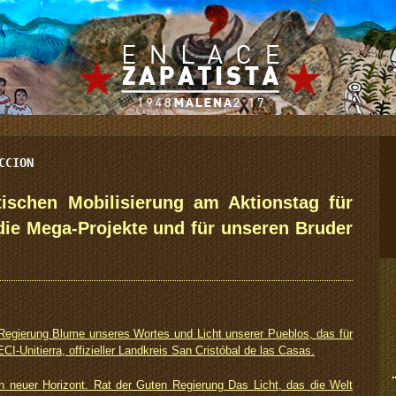
CCION
stischen Mobilisierung am Aktionstag für
die Mega-Projekte und für unseren Bruder
Regierung Blume unseres Wortes und Licht unserer Pueblos, das für
ECI-Unitierra, offizieller Landkreis San Cristóbal de las Casas.
n neuer Horizont. Rat der Guten Regierung Das Licht, das die Welt