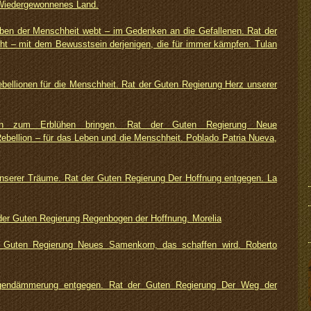
 Wiedergewonnenes Land.
ben der Menschheit webt – im Gedenken an die Gefallenen. Rat der
t – mit dem Bewusstsein derjenigen, die für immer kämpfen. Tulan
bellionen für die Menschheit. Rat der Guten Regierung Herz unserer
orn zum Erblühen bringen. Rat der Guten Regierung Neue
ellion – für das Leben und die Menschheit. Poblado Patria Nueva,
nserer Träume. Rat der Guten Regierung Der Hoffnung entgegen. La
 der Guten Regierung Regenbogen der Hoffnung. Morelia
er Guten Regierung Neues Samenkorn, das schaffen wird. Roberto
rgendämmerung entgegen. Rat der Guten Regierung Der Weg der