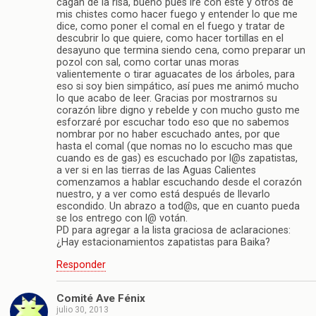
cagan de la risa, bueno pues iré con este y otros de
mis chistes como hacer fuego y entender lo que me
dice, como poner el comal en el fuego y tratar de
descubrir lo que quiere, como hacer tortillas en el
desayuno que termina siendo cena, como preparar un
pozol con sal, como cortar unas moras
valientemente o tirar aguacates de los árboles, para
eso si soy bien simpático, así pues me animó mucho
lo que acabo de leer. Gracias por mostrarnos su
corazón libre digno y rebelde y con mucho gusto me
esforzaré por escuchar todo eso que no sabemos
nombrar por no haber escuchado antes, por que
hasta el comal (que nomas no lo escucho mas que
cuando es de gas) es escuchado por l@s zapatistas,
a ver si en las tierras de las Aguas Calientes
comenzamos a hablar escuchando desde el corazón
nuestro, y a ver como está después de llevarlo
escondido. Un abrazo a tod@s, que en cuanto pueda
se los entrego con l@ votán.
PD para agregar a la lista graciosa de aclaraciones:
¿Hay estacionamientos zapatistas para Baika?
Responder
Comité Ave Fénix
julio 30, 2013