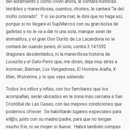
del alzamiento y cómo viven ahora, le contará historias
terribles y maravillosas, cuentos, chistes, le cantará “la del
moño colorado”. Y si se porta mal, le dirá que no haga así,
porque si no llegará el SupMarcos con su gran bolsa de
galletas y no le va a dar ni una sola, manque sean de
animalitos, y el gran Don Durito de La Lacandona no le
contará de cuando peleó, él solo, contra 3.141592
dragones desdentados, ni la maravillosa historia de
Lucezita y el Gato-Perro
que, me dicen, deja muy atrás a
Ironman
,
Batman
,
Los Vengadores
,
El Hombre Araña
,
X-
Man
,
Wolverine,
y lo que vaya saliendo.
Todos los niños y niñas, con los familiares que los
acompañan, serán ubicados en la zona más cercana a San
Cristóbal de Las Casas, con las mejores condiciones que
podemos ofrecer. Se habilitarán lugares especiales para
ell@s, junto con su madre/padre, para que no tengan
mucho frío, ni se mojen si llueve. Habrá también compas