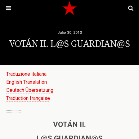
Julio 30, 2013
VOTÁN II. L@S GUARDIAN@S
Traduzione italiana
English Translation
Deutsch Übersetzung
Traduction française
::::::::::::::::
VOTÁN II.
L@S GUARDIAN@S