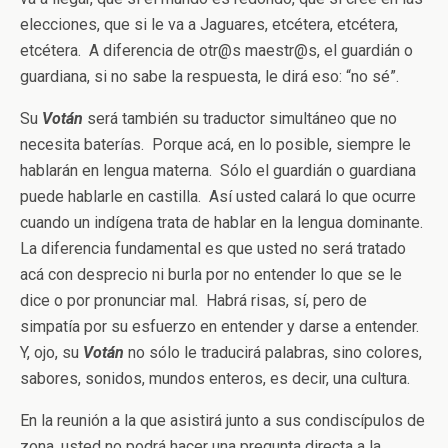
elecciones, que si le va a Jaguares, etcétera, etcétera,
etcétera. A diferencia de otr@s maestr@s, el guardián o
guardiana, si no sabe la respuesta, le dirá eso: “no sé”.
Su
Votán
será también su traductor simultáneo que no
necesita baterías. Porque acá, en lo posible, siempre le
hablarán en lengua materna. Sólo el guardián o guardiana
puede hablarle en castilla. Así usted calará lo que ocurre
cuando un indígena trata de hablar en la lengua dominante.
La diferencia fundamental es que usted no será tratado
acá con desprecio ni burla por no entender lo que se le
dice o por pronunciar mal. Habrá risas, sí, pero de
simpatía por su esfuerzo en entender y darse a entender.
Y, ojo, su
Votán
no sólo le traducirá palabras, sino colores,
sabores, sonidos, mundos enteros, es decir, una cultura.
En la reunión a la que asistirá junto a sus condiscípulos de
zona, usted no podrá hacer una pregunta directa a la