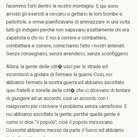
facemmo forti dentro le nostre montagne. E qui sono
arrivati gli eserciti a cercarci e gettarci le loro bombe e
pallottole, e ormai pianificavano di ammazzare in una volta
tutti gli indigeni perché non sapevano esattamente chi era
zapatista e chi no. E noi a correre e combattere,
combattere e correre, come hanno fatto i nostri antenati.
Senza consegnarci, senza arrenderci, senza sconfiggerci.
Allora, la gente delle citt� uscì per le strade ed
incominciò a gridare di fermare la guerra. Così, noi
abbiamo fermato la nostra guerra ed abbiamo ascoltato
quei fratelli e sorelle della citt� che ci dicevano di tentare
di giungere ad un accordo, cioè un accordo con i
malgoverni per risolvere il problema senza carneficine. E
noi abbiamo ascoltato la gente, perché quella gente è
come si dice “il popolo”, cioè il popolo messicano.
Cosicché abbiamo messo da parte il fuoco ed abbiamo