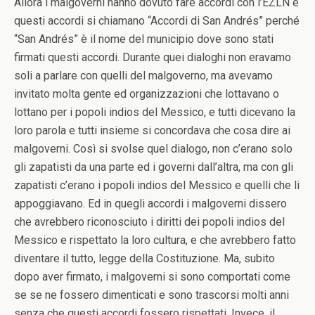
Allora i malgoverni hanno dovuto fare accordi con l’EZLN e
questi accordi si chiamano “Accordi di San Andrés” perché
“San Andrés” è il nome del municipio dove sono stati
firmati questi accordi. Durante quei dialoghi non eravamo
soli a parlare con quelli del malgoverno, ma avevamo
invitato molta gente ed organizzazioni che lottavano o
lottano per i popoli indios del Messico, e tutti dicevano la
loro parola e tutti insieme si concordava che cosa dire ai
malgoverni. Così si svolse quel dialogo, non c’erano solo
gli zapatisti da una parte ed i governi dall’altra, ma con gli
zapatisti c’erano i popoli indios del Messico e quelli che li
appoggiavano. Ed in quegli accordi i malgoverni dissero
che avrebbero riconosciuto i diritti dei popoli indios del
Messico e rispettato la loro cultura, e che avrebbero fatto
diventare il tutto, legge della Costituzione. Ma, subito
dopo aver firmato, i malgoverni si sono comportati come
se se ne fossero dimenticati e sono trascorsi molti anni
senza che questi accordi fossero rispettati. Invece, il