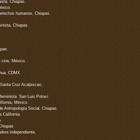
ista, Chiapas.
éxico.
 derechos humanos, Chiapas.
nista, Chiapas.
apas.
 cine, México.
ahua, CDMX.
 Santa Cruz Acalpixcan,
eminista. San Luis Potosí.
lifornia, México.
e Antropología Social, Chiapas.
 California.
.
Chiapas.
dora independiente,