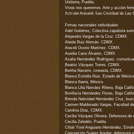
Unitierra, Puebla.
Vivas nos queremos. Arte y acción femi
Xch’ulel Antsetik San Cristóbal de Las
Firmas nacionales individuales
Adel Gutiérrez, Colectiva zapatista s
Alejandra Vargas de la Cruz. CDMX.
Aleida Ruiz Alemán. CDMX.
Araceli Osorio Martínez. CDMX.
Aurelia Cano Álvarez, CDMX.
Azalia Hernández Rodríguez, comunica
Beatriz Vázquez Torres. CDMX.
Bertha Navarro, cineasta, CDMX.
Blanca Estrella Ruiz, Estado de México
Blanca Ibarra, México.
Blanca Lilia Narváez Ribera, Baja Calif
Bonifacia Hernández Flores, Baja Califo
Brenda Natividad Hernández Cruz, busc
Carmen Maldonado Vargas, Facultad 
Carolina Díaz, CDMX.
Cecilia Vázques Olivera. Defensora de
Cecilia Zeledón, Puebla.
Citlali Yisel Anguiano Hernández, Etno
Concepción Suárez Aguilar, defensora y