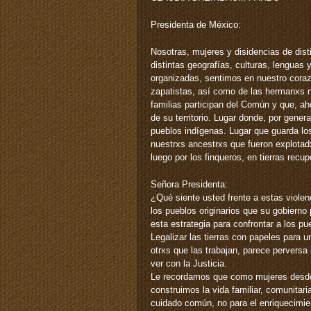
Presidenta de México:
Nosotras, mujeres y disidencias de dis
distintas geografías, culturas, lenguas 
organizadas, sentimos en nuestro coraz
zapatistas, así como de las hermanxs n
familias participan del Común y que, ah
de su territorio. Lugar donde, por gene
pueblos indígenas. Lugar que guarda los
nuestrxs ancestrxs que fueron explotadx
luego por los finqueros, en tierras recu
Señora Presidenta:
¿Qué siente usted frente a estas violen
los pueblos originarios que su gobierno
esta estrategia para confrontar a los pu
Legalizar las tierras con papeles para u
otrxs que las trabajan, parece perversa 
ver con la Justicia.
Le recordamos que como mujeres desde
construimos la vida familiar, comunitaria
cuidado común, no para el enriquecimie