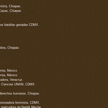
nista, Chiapas.
 Casas, Chiapas.
omos batallas ganadas CDMX.
dora, Chiapas.
.
ornia, México
rnia, México
adora, Veracruz.
de Ciencias UNAM, CDMX.
 derechos humanos, Chiapas.
historiadora feminista. CDMX.
 realizadora de Nantik Meche