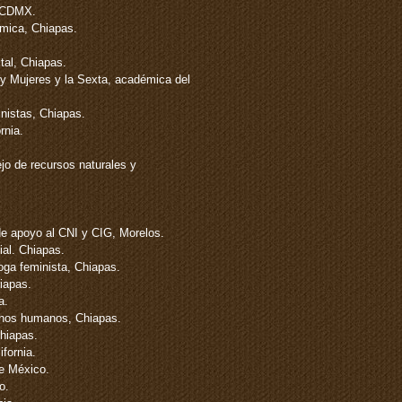
, CDMX.
mica, Chiapas.
.
al, Chiapas.
 Mujeres y la Sexta, académica del
inistas, Chiapas.
rnia.
jo de recursos naturales y
de apoyo al CNI y CIG, Morelos.
ial. Chiapas.
oga feminista, Chiapas.
hiapas.
a.
chos humanos, Chiapas.
hiapas.
fornia.
de México.
o.