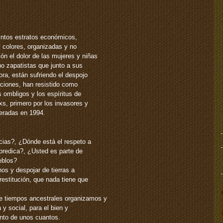
tintos estratos económicos,
y colores, organizadas y no
ón el dolor de las mujeres y niñas
o zapatistas que junto a sus
ora, están sufriendo el despojo
raciones, han resistido como
 ombligos y los espíritus de
s, primero por los invasores y
peradas en 1994.
cias?, ¿Dónde está el respeto a
 predica?, ¿Usted es parte de
eblos?
nos y despojar de tierras a
restitución, que nada tiene que
 tiempos ancestrales organizamos y
 y social, para el bien y
nto de unos cuantos.