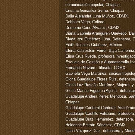
comunicación popular, Chiapas.
Cristina González Serna. Chiapas.
Dalia Alejandra Luna Muñoz, CDMX.
Debhora Vega, Colima.
Demetria Cano Álvarez, CDMX.
Diana Gabriela Aranguren Quevedo, Baja
Diana Itzu Gutiérrez Luna. Defensora, 
Edith Rosales Gutiérrez, México.
Elena Katzestein Ferrer, Baja California
Elisa Cruz Rueda, profesora investigad
Escuela de Gestión y Autodesarrollo I
Fernanda Navarro, filósofa, CDMX.
Gabriela Vega Martínez, socioantropól
Gloria Guadalupe Flores Ruiz, defensor
Gloria Luz Rascón Martínez, Mujeres y
Gloria Marina Figueroa Aguilar, defenso
Guadalupe Andrea Pérez Mendoza, Sánc
Chiapas.
Guadalupe Cantoral Cantoral, Académic
Guadalupe Castillo Feliciano, profesor
Guadalupe Díaz Hernández, defensora,
Heleanne Beltrán Sánchez, CDMX.
Iliana Vázquez Díaz, defensora y Maes