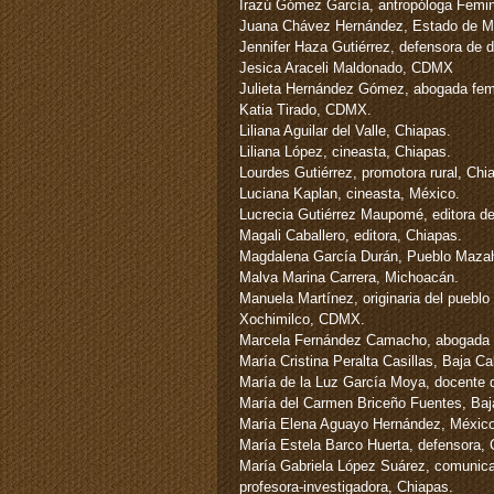
Irazú Gómez García, antropóloga Femin
Juana Chávez Hernández, Estado de M
Jennifer Haza Gutiérrez, defensora de
Jesica Araceli Maldonado, CDMX
Julieta Hernández Gómez, abogada femi
Katia Tirado, CDMX.
Liliana Aguilar del Valle, Chiapas.
Liliana López, cineasta, Chiapas.
Lourdes Gutiérrez, promotora rural, Chi
Luciana Kaplan, cineasta, México.
Lucrecia Gutiérrez Maupomé, editora de
Magali Caballero, editora, Chiapas.
Magdalena García Durán, Pueblo Maz
Malva Marina Carrera, Michoacán.
Manuela Martínez, originaria del pueblo
Xochimilco, CDMX.
Marcela Fernández Camacho, abogada f
María Cristina Peralta Casillas, Baja Ca
María de la Luz García Moya, docente d
María del Carmen Briceño Fuentes, Baja
María Elena Aguayo Hernández, México
María Estela Barco Huerta, defensora, 
María Gabriela López Suárez, comunica
profesora-investigadora, Chiapas.