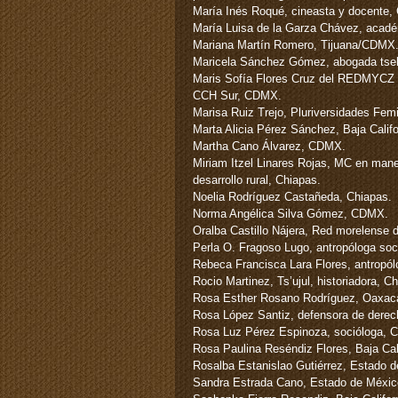
María Inés Roqué, cineasta y docente
María Luisa de la Garza Chávez, acadé
Mariana Martín Romero, Tijuana/CDMX
Maricela Sánchez Gómez, abogada tselt
Maris Sofía Flores Cruz del REDMYCZ y
CCH Sur, CDMX.
Marisa Ruiz Trejo, Pluriversidades Fem
Marta Alicia Pérez Sánchez, Baja Califo
Martha Cano Álvarez, CDMX.
Miriam Itzel Linares Rojas, MC en mane
desarrollo rural, Chiapas.
Noelia Rodríguez Castañeda, Chiapas.
Norma Angélica Silva Gómez, CDMX.
Oralba Castillo Nájera, Red morelense 
Perla O. Fragoso Lugo, antropóloga soc
Rebeca Francisca Lara Flores, antropól
Rocio Martinez, Ts’ujul, historiadora, C
Rosa Esther Rosano Rodríguez, Oaxac
Rosa López Santiz, defensora de dere
Rosa Luz Pérez Espinoza, socióloga, C
Rosa Paulina Reséndiz Flores, Baja Cali
Rosalba Estanislao Gutiérrez, Estado 
Sandra Estrada Cano, Estado de Méxic