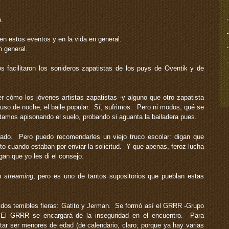
o.
 en estos eventos y en la vida en general.
n general.
s facilitaron los sonideros zapatistas de los puys de Oventik y de
cómo los jóvenes artistas zapatistas -y alguno que otro zapatista
cluso de noche, el baile popular. Sí, sufrimos. Pero ni modos, qué se
tamos apisonando el suelo, probando si aguanta la bailadera pues.
rado. Pero puedo recomendarles un viejo truco escolar: digan que
sto cuando estaban por enviar la solicitud. Y que apenas, feroz lucha
an que yo les di el consejo.
en
streaming
, pero es uno de tantos supositorios que pueblan estas
os temibles fieras: Gatito y Jerman. Se formó así el GRRR -Grupo
 El GRRR se encargará de la inseguridad en el encuentro. Para
ar ser menores de edad (de calendario, claro; porque ya hay varias