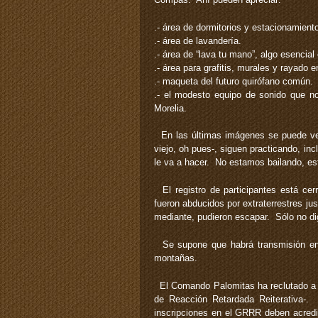
.- área de dormitorios y estacionamient
.- área de lavandería.
.- área de “lava tu mano”, algo esencial
.- área para grafitis, murales y rayado e
.- maqueta del futuro quirófano común.
.- el modesto equipo de sonido que no
Morelia.
En las últimas imágenes se puede ver 
viejo, oh pues-, siguen practicando, in
le va a hacer. No estamos bailando, es
El registro de participantes está cer
fueron abducidos por extraterrestres ju
mediante, pudieron escapar. Sólo no dig
Se supone que habrá transmisión 
montañas.
El Comando Palomitas ha reclutado a d
de Reacción Retardada Reiterativa-.
inscripciones en el GRRR deben acredit