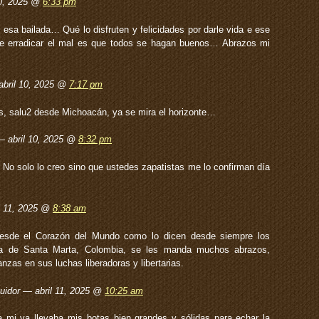
10, 2025 @
6:33 pm
esa bailada… Qué lo disfruten y felicidades por darle vida e ese
de erradicar el mal es que todos se hagan buenos… Abrazos mi
abril 10, 2025 @
7:17 pm
, salu2 desde Michoacán, ya se mira el horizonte…
 abril 10, 2025 @
8:32 pm
No solo lo creo sino que ustedes zapatistas me lo confirman día
l 11, 2025 @
8:38 am
esde el Corazón del Mundo como lo dicen desde siempre los
da de Santa Marta, Colombia, se les manda muchos abrazos,
anzas en sus luchas liberadoras y libertarias.
uidor — abril 11, 2025 @
10:25 am
mi ya llevaba mis botas bien grandes y sólidas para echar la