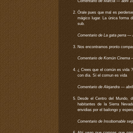
Comentario de Marcia — abril 
Órale pues que mal es perderse 
mágico lugar. La única forma 
sub.
Comentario de La gata perra — 
Nos encontramos pronto compas
Comentario de Komün Cinema —
¿ Crees que el común es vida ? 
con día. Sí el comun es vida
Comentario de Alejandra — abri
Desde el Centro del Mundo, d
habitantes de la Sierra Neva
envidias por el bailongo y esper
Comentario de Insobornable seg
Ahí vean pue compas que para 