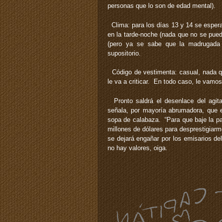
personas que lo son de edad mental).
Clima: para los días 13 y 14 se espera
en la tarde-noche (nada que no se pue
(pero ya se sabe que la madrugada 
supositorio.
Código de vestimenta: casual, nada q
le va a criticar. En todo caso, le vamos
Pronto saldrá el desenlace del agita
señala, por mayoría abrumadora, que e
sopa de calabaza. “Para que baje la pa
millones de dólares para desprestigiarm
se dejará engañar por los emisarios d
no hay valores, oiga.