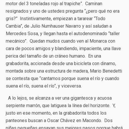
motor del 3 toneladas rojo al trapiche”. Caminan
resignados y uno de ustedes pregunta “¿pero qué no era
gris?” Instintivamente, empiezan a tararear “Todo
Cambia”, de Julio Numhauser Navarro y así saludan a
Mercedes Sosa, y llegan hasta el autodenominado “taller
mecánico”. Quedan mudos cuando ven al Monarca con
cara de pocos amigos y blandiendo, impaciente, una llave
perica del tamaño de un cráneo humano. En una
grabadorita, accionada desde una bicicleta con dinamo,
montada sobre una estructura de madera, Mario Benedetti
se contesta que “cantamos porque suena el río y cuando
suena el río, suena el río”, y viceversa.
A lo lejos, se alcanza a ver una gigantesca y acuosa
serpiente marrón, que latiguea la línea del horizonte. Y,
justo en ese momento, en la grabadorita todos los
panteones buscan a Oscar Chávez en Macondo. Dos
niñas pequeñas ensayan sus mejores pasos porque habrá