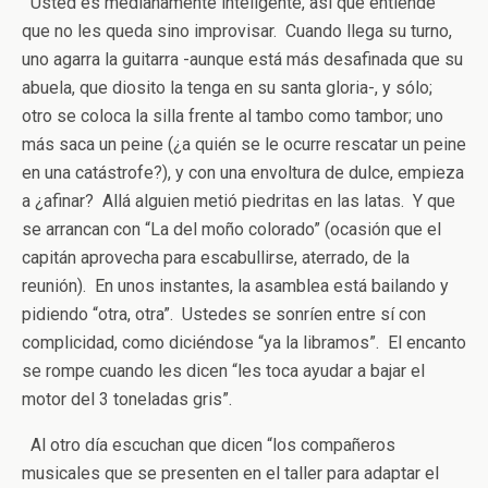
Usted es medianamente inteligente, así que entiende
que no les queda sino improvisar. Cuando llega su turno,
uno agarra la guitarra -aunque está más desafinada que su
abuela, que diosito la tenga en su santa gloria-, y sólo;
otro se coloca la silla frente al tambo como tambor; uno
más saca un peine (¿a quién se le ocurre rescatar un peine
en una catástrofe?), y con una envoltura de dulce, empieza
a ¿afinar? Allá alguien metió piedritas en las latas. Y que
se arrancan con “La del moño colorado” (ocasión que el
capitán aprovecha para escabullirse, aterrado, de la
reunión). En unos instantes, la asamblea está bailando y
pidiendo “otra, otra”. Ustedes se sonríen entre sí con
complicidad, como diciéndose “ya la libramos”. El encanto
se rompe cuando les dicen “les toca ayudar a bajar el
motor del 3 toneladas gris”.
Al otro día escuchan que dicen “los compañeros
musicales que se presenten en el taller para adaptar el