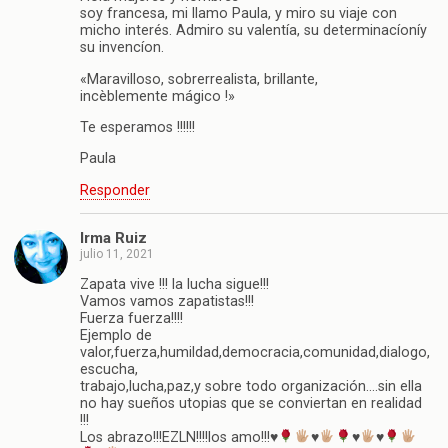
soy francesa, mi llamo Paula, y miro su viaje con
micho interés. Admiro su valentía, su determinacíoníy
su invencíon.
«Maravilloso, sobrerrealista, brillante,
incèblemente mágico !»
Te esperamos !!!!!!
Paula
Responder
Irma Ruiz
julio 11, 2021
Zapata vive !!! la lucha sigue!!!
Vamos vamos zapatistas!!!
Fuerza fuerza!!!!
Ejemplo de
valor,fuerza,humildad,democracia,comunidad,dialogo,
escucha,
trabajo,lucha,paz,y sobre todo organización….sin ella
no hay sueños utopias que se conviertan en realidad
!!!
Los abrazo!!!EZLN!!!!los amo!!!
♥️
♥️
♥️
♥️