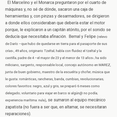
El Marcelino y el Monarca preguntaron por el cuarto de
máquinas y, no sé de dónde, sacaron una caja de
herramientas y, con pinzas y desarmadores, se dirigieron
a donde ellos consideraban que debería estar el motor
porque, le explicaron a un capitán atónito, por el sonido se
deducía que necesitaba afinación. Bernal y Felipe
(relevo
de Darío –que hubo de quedarse en tierra para el pasaporte de sus
crías-, 49 años, originario Tzeltal; habla con fluidez el tzeltal y la
castilla; padre de 4 –el mayor de 23 y el menor de 13 años-; ha sido
miliciano, sargento, responsable local, concejo autónomo en MAREZ,
junta de buen gobierno, maestro de la escuelita y chofer; música que
le gusta: románticas, rancheras, banda, cumbias, revolucionarias;
colores favoritos: negro, azul y gris; se preparó 6 meses como
delegado; voluntario para viajar en barco si algún@ no podía;
, se sumaron al equipo mecánico
experiencia marítima: nula)
zapatista (no fuera a ser que, en altamar, se necesitaran
reparaciones).