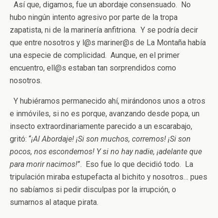
Así que, digamos, fue un abordaje consensuado. No
hubo ningún intento agresivo por parte de la tropa
zapatista, ni de la marinería anfitriona. Y se podría decir
que entre nosotros y l@s mariner@s de La Montaña había
una especie de complicidad. Aunque, en el primer
encuentro, ell@s estaban tan sorprendidos como
nosotros.
Y hubiéramos permanecido ahí, mirándonos unos a otros
e inmóviles, si no es porque, avanzando desde popa, un
insecto extraordinariamente parecido a un escarabajo,
gritó: “
¡Al Abordaje! ¡Si son muchos, corremos! ¡Si son
pocos, nos escondemos! Y si no hay nadie, ¡adelante que
para morir nacimos!
”. Eso fue lo que decidió todo. La
tripulación miraba estupefacta al bichito y nosotros… pues
no sabíamos si pedir disculpas por la irrupción, o
sumarnos al ataque pirata.