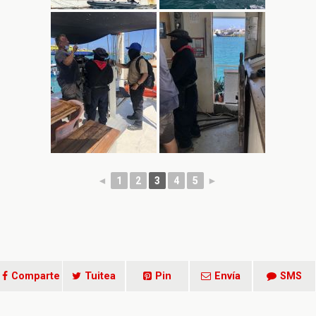
◄
1
2
3
4
5
►
Comparte
Tuitea
Pin
Envía
SMS