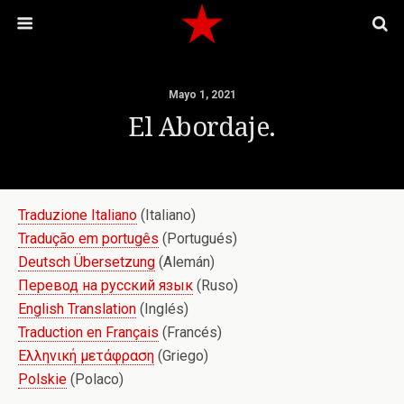
Mayo 1, 2021
El Abordaje.
Traduzione Italiano
(Italiano)
Tradução em portugês
(Portugués)
Deutsch Übersetzung
(Alemán)
Перевод на русский язык
(Ruso)
English Translation
(Inglés)
Traduction en Français
(Francés)
Ελληνική μετάφραση
(Griego)
Polskie
(Polaco)