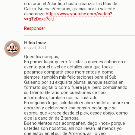
cruzarán el Atlántico hasta alcanzar las Rías de
Galiza. BuenasVenturas, gracias por la valiente
esperanza
https://www.youtube.com/watch?
v=gTzDcxe7qiU
Responder
Hilda Imaz
mayo 2, 2021
Queridxs compas,
En primer lugar quiero felicitar a quienes cubrieron el
evento por el nivel de detalles para que todxs
podamos compartir esos momentos y, como
siempre, también mis felicitaciones para el Sub
Galeano por su exquisita pluma, aunque escriba en
formato digital o como fuera jaja…pero combinando
su talento literario con cuestiones de tipo
informativo, también nos ha ilustrado.
En segundo lugar, saludando y abrazándolxs sobre mi
corazón y celebrando esa construcción que se
asoma, que «crece desde el pie», desde abajo, como
dice la canción de Zitarrosa…
Bueno vientos nos acompañen, dego «nos» porque
ustedes son nosotrxs, ahí nos llevan…al menos yo,
que estoy en el sur de América, así lo veo…