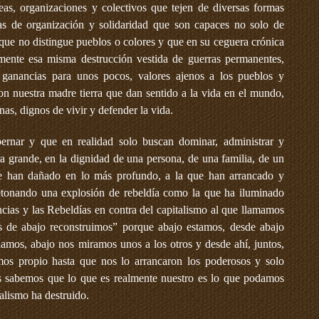
eas, organizaciones y colectivos que tejen de diversas formas
as de organización y solidaridad que son capaces no solo de
a que no distingue pueblos o colores y que en su ceguera crónica
mente esa misma destrucción vestida de guerras permanentes,
ganancias para unos pocos, valores ajenos a los pueblos y
con nuestra madre tierra que dan sentido a la vida en el mundo,
as, dignos de vivir y defender la vida.
bernar y que en realidad solo buscan dominar, administrar y
era grande, en la dignidad de una persona, de una familia, de un
ue han dañado en lo más profundo, a la que han arrancado y
etonando una explosión de rebeldía como la que ha iluminado
ncias y las Rebeldías en contra del capitalismo al que llamamos
s de abajo reconstruimos” porque abajo estamos, desde abajo
amos, abajo nos miramos unos a los otros y desde ahí, juntos,
mos propio hasta que nos lo arrancaron los poderosos y solo
s sabemos que lo que es realmente nuestro es lo que podamos
talismo ha destruido.