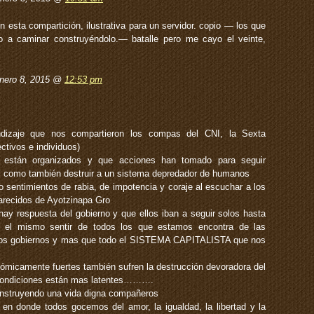
esta compartición, ilustrativa para un servidor. copio — los que
o a caminar construyéndolo.— batalle pero me cayo el veinte,
enero 8, 2015 @
12:53 pm
ndizaje que nos compartieron los compas del CNI, la Sexta
ectivos e individuos)
están organizados y que acciones han tomado para seguir
í como también destruir a un sistema depredador de humanos
 sentimientos de rabia, de impotencia y coraje al escuchar a los
arecidos de Ayotzinapa Gro
y respuesta del gobierno y que ellos iban a seguir solos hasta
ió el mismo sentir de todos los que estamos encontra de las
alos gobiernos y mas que todo el SISTEMA CAPITALISTA que nos
ómicamente fuertes también sufren la destrucción devoradora del
 condiciones están mas latentes……….
nstruyendo una vida digna compañeros
n donde todos gocemos del amor, la igualdad, la libertad y la