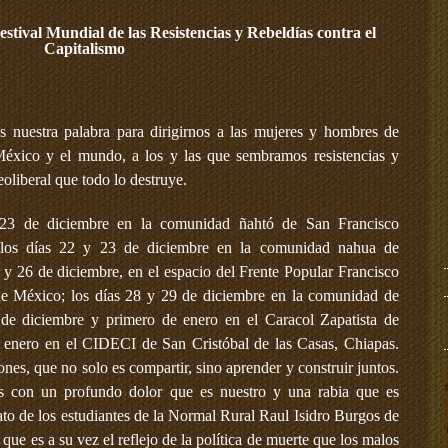
tival Mundial de las Resistencias y Rebeldías contra el
Capitalismo
 nuestra palabra para dirigirnos a las mujeres y hombres de
México y el mundo, a los y las que sembramos resistencias y
eoliberal que todo lo destruye.
23 de diciembre en la comunidad ñahtó de San Francisco
 los días 22 y 23 de diciembre en la comunidad nahua de
 y 26 de diciembre, en el espacio del Frente Popular Francisco
de México; los días 28 y 29 de diciembre en la comunidad de
e diciembre y primero de enero en el Caracol Zapatista de
e enero en el CIDECI de San Cristóbal de las Casas, Chiapas.
es, que no solo es compartir, sino aprender y construir juntos.
s con un profundo dolor que es nuestro y una rabia que es
nato de los estudiantes de la Normal Rural Raul Isidro Burgos de
ue es a su vez el reflejo de la política de muerte que los malos