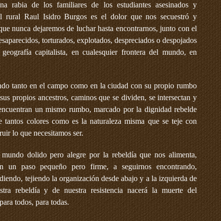
a rabia de los familiares de los estudiantes asesinados y
l rural Raul Isidro Burgos es el dolor que nos secuestró y
 que nunca dejaremos de luchar hasta encontrarnos, junto con el
saparecidos, torturados, explotados, despreciados o despojados
 geografía capitalista, en cualesquier frontera del mundo, en
ndo tanto en el campo como en la ciudad con su propio rumbo
sus propios ancestros, caminos que se dividen, se intersectan y
 encuentran un mismo rumbo, marcado por la dignidad rebelde
e tantos colores como es la naturaleza misma que se teje con
uir lo que necesitamos ser.
mundo dolido pero alegre por la rebeldía que nos alimenta,
n un paso pequeño pero firme, a seguirnos encontrando,
iendo, tejiendo la organización desde abajo y a la izquierda de
ra rebeldía y de nuestra resistencia nacerá la muerte del
ara todos, para todas.