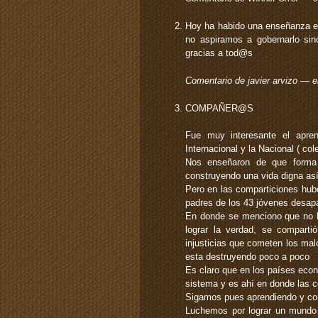
Hoy ha habido una enseñanza en 
no aspiramos a gobernarlo sin
gracias a tod@s
Comentario de javier arvizo — 
COMPAÑER@S
Fue muy interesante el apre
Internacional y la Nacional ( col
Nos enseñaron de que forma 
construyendo una vida digna as
Pero en las comparticiones hubo
padres de los 43 jóvenes desap
En donde se menciono que no ha
lograr la verdad, se compart
injusticias que cometen los m
esta destruyendo poco a poco
Es claro que en los países econ
sistema y es ahí en donde las
Sigamos pues aprendiendo y co
Luchemos por lograr un mundo e