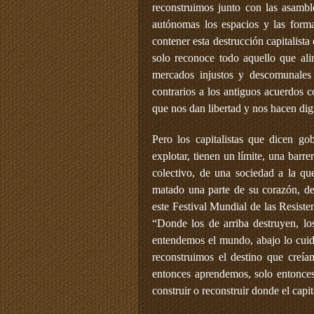
reconstruimos junto con las asambl
autónomas los espacios y las form
contener esta destrucción capitalist
solo reconoce todo aquello que ali
mercados injustos y descomunales 
contrarios a los antiguos acuerdos 
que nos dan libertad y nos hacen dign
Pero los capitalistas que dicen go
explotar, tienen un límite, una barr
colectivo, de una sociedad a la q
matado una parte de su corazón, d
este Festival Mundial de las Resiste
“Donde los de arriba destruyen, lo
entendemos el mundo, abajo lo cuid
reconstruimos el destino que creía
entonces aprendemos, solo entonce
construir o reconstruir donde el capi