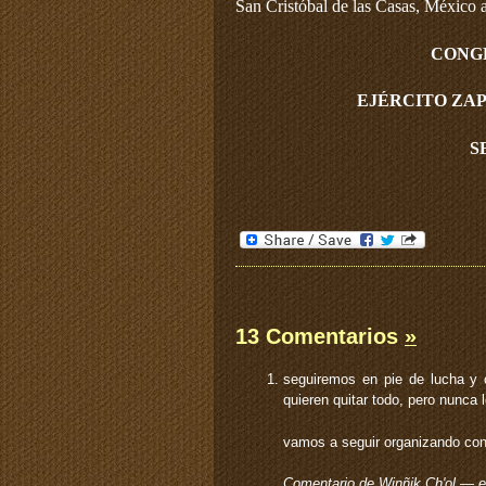
San Cristóbal de las Casas, México 
CONG
EJÉRCITO ZAP
S
13 Comentarios
»
seguiremos en pie de lucha y c
quieren quitar todo, pero nunca
vamos a seguir organizando con 
Comentario de Winñik Ch'ol — 