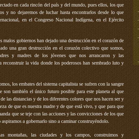
yectado en cada rincón del país y del mundo, pues ellos, los que
dos y no dejaremos de luchar hasta encontrarlos desde lo que
rnacional, en el Congreso Nacional Indígena, en el Ejército
los malos gobiernos han dejado una destrucción en el corazón de
ado una gran destrucción en el corazón colectivo que somos,
adres y madres de los jóvenes que nos arrancaron y las
 a reconstruir la vida donde los poderosos han sembrado luto y
os, los embates del sistema capitalista se sufren con la sangre
ue son también el único futuro posible para este planeta al que
e las distancias y de los diferentes colores que nos hacen ser y
teza de que es nuestra madre y de que está vivo, y que para que
emanda que se teje con las acciones y las convicciones de los que
 aspiramos a gobernarlo sino a caminar construyéndolo.
las montañas, las ciudades y los campos, construimos y