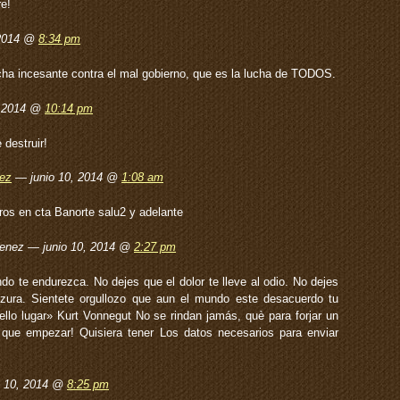
re!
 2014 @
8:34 pm
cha incesante contra el mal gobierno, que es la lucha de TODOS.
, 2014 @
10:14 pm
 destruir!
ez
— junio 10, 2014 @
1:08 am
os en cta Banorte salu2 y adelante
menez — junio 10, 2014 @
2:27 pm
do te endurezca. No dejes que el dolor te lleve al odio. No dejes
lzura. Sientete orgullozo que aun el mundo este desacuerdo tu
llo lugar» Kurt Vonnegut No se rindan jamás, què para forjar un
 que empezar! Quisiera tener Los datos necesarios para enviar
o 10, 2014 @
8:25 pm