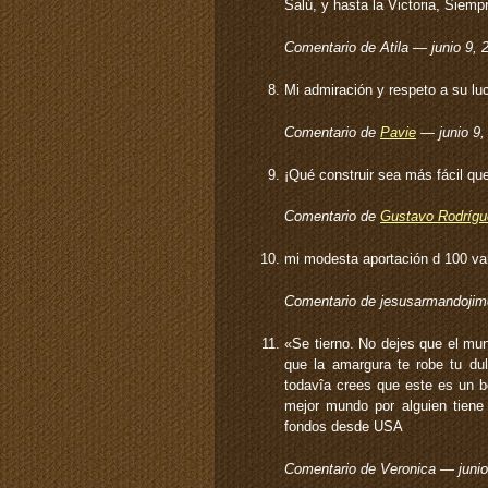
Salú, y hasta la Victoria, Siemp
Comentario de Atila — junio 9,
Mi admiración y respeto a su lu
Comentario de
Pavie
— junio 9
¡Qué construir sea más fácil que
Comentario de
Gustavo Rodrígu
mi modesta aportación d 100 var
Comentario de jesusarmandoji
«Se tierno. No dejes que el mun
que la amargura te robe tu du
todavîa crees que este es un be
mejor mundo por alguien tiene
fondos desde USA
Comentario de Veronica — juni