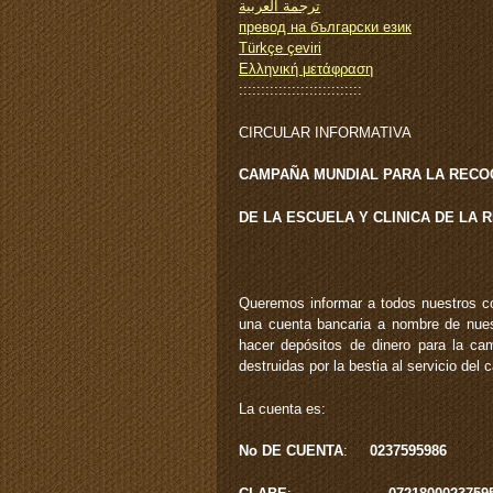
ترجمة العربية
превод на български език
Türkçe çeviri
Ελληνική μετάφραση
::::::::::::::::::::::::::::
CIRCULAR INFORMATIVA
CAMPAÑA MUNDIAL PARA LA REC
DE LA ESCUELA Y CLINICA DE LA 
Queremos informar a todos nuestros 
una cuenta bancaria a nombre de nue
hacer depósitos de dinero para la cam
destruidas por la bestia al servicio del c
La cuenta es:
No DE CUENTA
:
0237595986