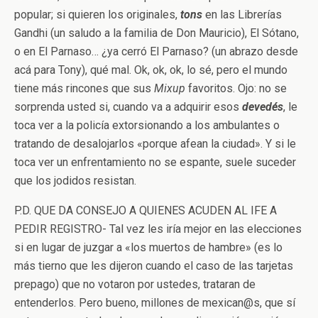
popular; si quieren los originales,
tons
en las Librerías
Gandhi (un saludo a la familia de Don Mauricio), El Sótano,
o en El Parnaso… ¿ya cerró El Parnaso? (un abrazo desde
acá para Tony), qué mal. Ok, ok, ok, lo sé, pero el mundo
tiene más rincones que sus
Mixup
favoritos. Ojo: no se
sorprenda usted si, cuando va a adquirir esos
devedés
, le
toca ver a la policía extorsionando a los ambulantes o
tratando de desalojarlos «porque afean la ciudad». Y si le
toca ver un enfrentamiento no se espante, suele suceder
que los jodidos resistan.
P.D. QUE DA CONSEJO A QUIENES ACUDEN AL IFE A
PEDIR REGISTRO- Tal vez les iría mejor en las elecciones
si en lugar de juzgar a «los muertos de hambre» (es lo
más tierno que les dijeron cuando el caso de las tarjetas
prepago) que no votaron por ustedes, trataran de
entenderlos. Pero bueno, millones de mexican@s, que sí