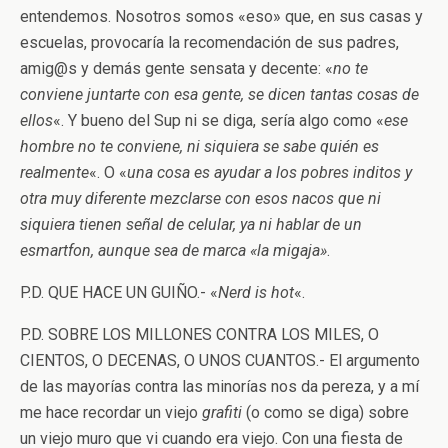
entendemos. Nosotros somos «eso» que, en sus casas y
escuelas, provocaría la recomendación de sus padres,
amig@s y demás gente sensata y decente: «
no te
conviene juntarte con esa gente, se dicen tantas cosas de
ellos
«. Y bueno del Sup ni se diga, sería algo como «
ese
hombre no te conviene, ni siquiera se sabe quién es
realmente
«. O «
una cosa es ayudar a los pobres inditos y
otra muy diferente mezclarse con esos nacos que ni
siquiera tienen señal de celular, ya ni hablar de un
esmartfon, aunque sea de marca «la migaja»
.
P.D. QUE HACE UN GUIÑO.- «
Nerd is hot
«.
P.D. SOBRE LOS MILLONES CONTRA LOS MILES, O
CIENTOS, O DECENAS, O UNOS CUANTOS.- El argumento
de las mayorías contra las minorías nos da pereza, y a mí
me hace recordar un viejo
grafiti
(o como se diga) sobre
un viejo muro que vi cuando era viejo. Con una fiesta de