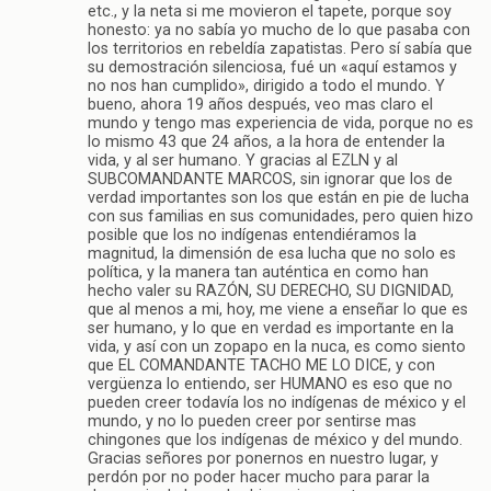
etc., y la neta si me movieron el tapete, porque soy
honesto: ya no sabía yo mucho de lo que pasaba con
los territorios en rebeldía zapatistas. Pero sí sabía que
su demostración silenciosa, fué un «aquí estamos y
no nos han cumplido», dirigido a todo el mundo. Y
bueno, ahora 19 años después, veo mas claro el
mundo y tengo mas experiencia de vida, porque no es
lo mismo 43 que 24 años, a la hora de entender la
vida, y al ser humano. Y gracias al EZLN y al
SUBCOMANDANTE MARCOS, sin ignorar que los de
verdad importantes son los que están en pie de lucha
con sus familias en sus comunidades, pero quien hizo
posible que los no indígenas entendiéramos la
magnitud, la dimensión de esa lucha que no solo es
política, y la manera tan auténtica en como han
hecho valer su RAZÓN, SU DERECHO, SU DIGNIDAD,
que al menos a mi, hoy, me viene a enseñar lo que es
ser humano, y lo que en verdad es importante en la
vida, y así con un zopapo en la nuca, es como siento
que EL COMANDANTE TACHO ME LO DICE, y con
vergüenza lo entiendo, ser HUMANO es eso que no
pueden creer todavía los no indígenas de méxico y el
mundo, y no lo pueden creer por sentirse mas
chingones que los indígenas de méxico y del mundo.
Gracias señores por ponernos en nuestro lugar, y
perdón por no poder hacer mucho para parar la