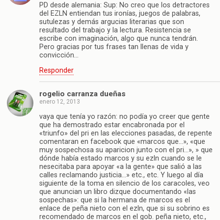
PD desde alemania: Sup: No creo que los detractores
del EZLN entiendan tus ironías, juegos de palabras,
sutulezas y demás argucias literarias que son
resultado del trabajo y la lectura. Resistencia se
escribe con imaginación, algo que nunca tendrán.
Pero gracias por tus frases tan llenas de vida y
convicción…
Responder
rogelio carranza dueñas
enero 12, 2013
vaya que tenía yo razón: no podía yo creer que gente
que ha demostrado estar encabronada por el
«triunfo» del pri en las elecciones pasadas, de repente
comentaran en facebook que «marcos que…», «que
muy sospechosa su aparicion junto con el pri…», » que
dónde había estado marcos y su ezln cuando se le
nesecitaba para apoyar «a la gente» que salió a las
calles reclamando justicia…» etc., etc. Y luego al día
siguiente de la toma en silencio de los caracoles, veo
que anuncian un libro dizque documentando «las
sospechas»: que si la hermana de marcos es el
enlace de peña nieto con el ezln, que si su sobrino es
recomendado de marcos en el gob. peña nieto, etc.,