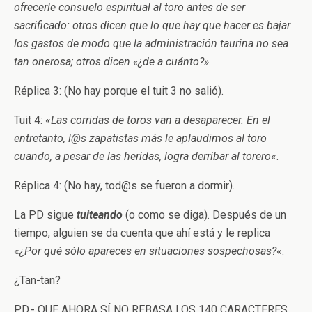
ofrecerle consuelo espiritual al toro antes de ser
sacrificado: otros dicen que lo que hay que hacer es bajar
los gastos de modo que la administración taurina no sea
tan onerosa; otros dicen «¿de a cuánto?»
.
Réplica 3: (No hay porque el tuit 3 no salió).
Tuit 4: «
Las corridas de toros van a desaparecer. En el
entretanto, l@s zapatistas más le aplaudimos al toro
cuando, a pesar de las heridas, logra derribar al torero
«.
Réplica 4: (No hay, tod@s se fueron a dormir).
La PD sigue
tuiteando
(o como se diga). Después de un
tiempo, alguien se da cuenta que ahí está y le replica
«
¿Por qué sólo apareces en situaciones sospechosas?
«.
¿Tan-tan?
P.D.- QUE AHORA SÍ NO REBASA LOS 140 CARACTERES