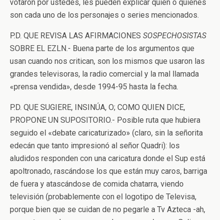
votaron por ustedes, les pueden explicar quién o quiénes
son cada uno de los personajes o series mencionados.
P.D. QUE REVISA LAS AFIRMACIONES
SOSPECHOSISTAS
SOBRE EL EZLN.- Buena parte de los argumentos que
usan cuando nos critican, son los mismos que usaron las
grandes televisoras, la radio comercial y la mal llamada
«prensa vendida», desde 1994-95 hasta la fecha.
P.D. QUE SUGIERE, INSINÚA, O; COMO QUIEN DICE,
PROPONE UN SUPOSITORIO.- Posible ruta que hubiera
seguido el «debate caricaturizado» (claro, sin la señorita
edecán que tanto impresionó al señor Quadri): los
aludidos responden con una caricatura donde el Sup está
apoltronado, rascándose los que están muy caros, barriga
de fuera y atascándose de comida chatarra, viendo
televisión (probablemente con el logotipo de Televisa,
porque bien que se cuidan de no pegarle a Tv Azteca -ah,