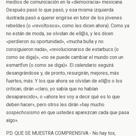
medios de comunicación en la «democracia» mexicana.
Después pasó lo que pasó, y esa misma izquierda
ilustrada pasó a querer erigirse en tutor de los jóvenes
rebeldes (o «revoltosos», como les dicen ahora). Como ya
no están de moda, se olvidan de ell@s, y les dicen
«perdieron su oportunidad», «mucha bulla y no
consiguieron nada», «revolucionarios de estarbucs (o
como se diga)», «no se puede cambiar el mundo con un
esmartfon (o como se diga)». El calendario seguirá
desangrándose y, de pronto, resurgirán, mejores, más
fuertes, más. Y los que ahora se olvidan de ell@s o los
critican, dirán «claro, yo sabía que no habían
desaparecido», o «ahora les voy a decir qué es lo que
deben hacer», pero otros les dirán «hay mucho
sospechosismo
en que ustedes aparezcan cada que pasa
algo».
P.D. QUE SE MUESTRA COMPRENSIVA.- No hay tox,