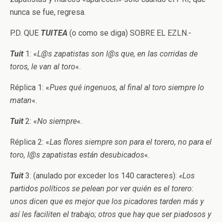
nunca se fue, regresa.
P.D. QUE
TUITEA
(o como se diga) SOBRE EL EZLN.-
Tuit
1: «
L@s zapatistas son l@s que, en las corridas de
toros, le van al toro
«.
Réplica 1: «
Pues qué ingenuos, al final al toro siempre lo
matan
«.
Tuit
2: «
No siempre
«.
Réplica 2: «
Las flores siempre son para el torero, no para el
toro, l@s zapatistas están desubicados
«.
Tuit
3: (anulado por exceder los 140 caracteres):
«Los
partidos políticos se pelean por ver quién es el torero:
unos dicen que es mejor que los picadores tarden más y
así les faciliten el trabajo; otros que hay que ser piadosos y