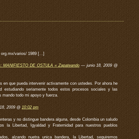
 org.mx/varios/ 1989 […]
ios: MANIFIESTO DE OSTULA « Zapateando
— junio 18, 2009 @
s en que pueda intervenir activamente con ustedes. Por ahora he
d estudiando seriamente todos estos procesos sociales y las
es mando todo mi apoyo y fuerza.
 18, 2009 @
10:02 pm
ronteras y no distingue bandera alguna, desde Colombia un saludo
os la Libertad, Igyaldad y Fraternidad para nuestros pueblos
dos, alzando nuetra unica bandera, la Libertad, seguiremos