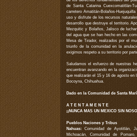
de Santa Catarina Cuexcomatitlán-Tu
carretero Amatitán-Bolaños-Huejuquill
uso y disfrute de los recursos natural
desarrollo que destruye el territorio.
Mezquitic y Bolaños, Jalisco de lucha
del agua que se han hecho en las comu
Mesa de Tirador, realizados por el mu
triunfo de la comunidad en la anulaci
exigimos respeto a su territorio por par
Saludamos el esfuerzo de nuestras he
encuentran avanzando en la organizació
que realizarán el 15 y 16 de agosto en
Bocoyna, Chihuahua.
Dado en la Comunidad de Santa María
A T E N T A M E N T E
¡¡NUNCA MAS UN MEXICO SIN NOSO
Pueblos Naciones y Tribus
Nahuas:
Comunidad de Ayotitlán, Ja
Michoacán, Comunidad de Pomaro,