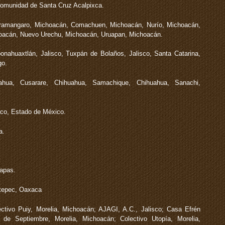
omunidad de Santa Cruz Acalpixca.
ramangaro, Michoacán, Comachuen, Michoacán, Nurío, Michoacán,
oacán, Nuevo Urechu, Michoacán, Uruapan, Michoacán.
nahuaxtlán, Jalisco, Tuxpán de Bolaños, Jalisco, Santa Catarina,
go.
ua, Cusarare, Chihuahua, Samachique, Chihuahua, Sanachi,
co, Estado de México.
a.
apas.
tepec, Oaxaca
ctivo Puiy, Morelia, Michoacán; AJAGI, A.C., Jalisco; Casa Efrén
de Septiembre, Morelia, Michoacán; Colectivo Utopía, Morelia,