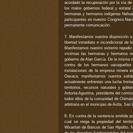
acordado la recuperación por la vía de
los malos gobiernos federal y estatal
hermanas y hermanos indígenas Nahuas 
participantes en nuestro Congreso Naci
permanente comunicación.
7. Manifestamos nuestra disposición a 
libertad inmediata e incondicional de 
Manifestamos nuestro extremo repudio a
víctimas las hermanas y hermanos in
gobierno de Alan García. De la misma m
contra de los hermanos oaxaqueños 
instalaciones de la empresa minera 
Oaxaca, manifestamos nuestra soli
actualmente enfrentan una lucha fronta
territorios, recursos naturales y g
Antonia Agustina, presidente del comi
todos ellos de la comunidad de Chimala
arbitraria en el municipio de Axtla, San
8. En contra de la sentencia emitida po
cual se niega la propiedad del terri
Wixaritari de Bancos de San Hipólito, 
de los derechos fundamentales del pue