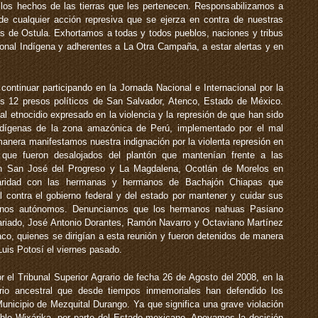
 los hechos de las tierras que les pertenecen. Responsabilizamos a
 de cualquier acción represiva que se ejerza en contra de nuestras
de Ostula. Exhortamos a todas y todos pueblos, naciones y tribus
onal Indígena y adherentes a La Otra Campaña, a estar alertas y en
continuar participando en la Jornada Nacional e Internacional por la
los 12 presos políticos de San Salvador, Atenco, Estado de México.
l etnocidio expresado en la violencia y la represión de que han sido
dígenas de la zona amazónica de Perú, implementado por el mal
anera manifestamos nuestra indignación por la violenta represión en
que fueron desalojados del plantón que mantenían frente a las
en San José del Progreso y La Magdalena, Ocotlán de Morelos en
daridad con las hermanas y hermanos de Bachajón Chiapas que
l contra el gobierno federal y del estado por mantener y cuidar sus
obiernos autónomos. Denunciamos que los hermanos nahuas Pasiano
sariado, José Antonio Dorantes, Ramón Navarro y Octaviano Martínez
co, quienes se dirigían a esta reunión y fueron detenidos de manera
 Luis Potosí el viernes pasado.
r el Tribunal Superior Agrario de fecha 26 de Agosto del 2008, en la
torio ancestral que desde tiempos inmemoriales han defendido los
Municipio de Mezquital Durango. Ya que significa una grave violación
blo Wixárika, por parte del Estado mexicano. Apoyamos la decisión