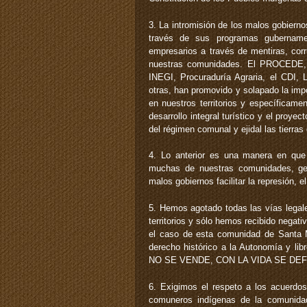
3. La intromisión de los malos gobier
través de sus programas gubernament
empresarios a través de mentiras, cor
nuestras comunidades. El PROCEDE
INEGI, Procuraduría Agraria, el CDI,
otras, han promovido y solapado la imp
en nuestros territorios y específicam
desarrollo integral turístico y el pro
del régimen comunal y ejidal las tierra
4. Lo anterior es una manera en que
muchas de nuestras comunidades, gen
malos gobiernos facilitar la represión, e
5. Hemos agotado todas las vías legale
territorios y sólo hemos recibido negat
el caso de esta comunidad de Santa M
derecho histórico a la Autonomía y lib
NO SE VENDE, CON LA VIDA SE DEF
6. Exigimos el respeto a los acuerd
comuneros indígenas de la comunida