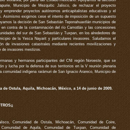
apurie, Municipio de Mezquitic Jalisco, de rechazar el proyecto
a y emprender proyectos autónomos anticapitalistas educativas y el
es. Asimismo exigimos cese el intento de imposición de un supuesto
 Apoyamos la decisión de San Sebastián Teponahuaxtlán municipios de
r en contra de la contaminación del río Camotlán y las concesiones
nidades del sur de San Sebastián y Tuxpan, en los alrededores de
nicipio de la Yesca Nayarit y particulares invasores. Saludamos el
ón de invasiones catastrales mediante recientes movilizaciones y
te de invasores mestizos.
rmanas y hermanos participantes del CNI región Noroeste, que se
n y lucha por la defensa de sus territorios en la V reunión plenaria
 la comunidad indígena rarámuri de San Ignacio Arareco, Municipio de
 de Ostula, Aquila, Michoacán, México, a 14 de junio de 2009.
TROS¡¡
lisco, Comunidad de Ostula, Michoacán, Comunidad de Coire,
 Comunidad de Aquila, Comunidad de Tuxpan, Comunidad de