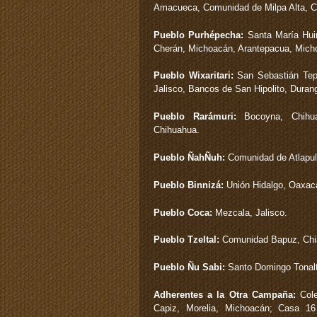
Amacueca, Comunidad de Milpa Alta, C
Pueblo Purhépecha:
Santa María Hui
Cherán, Michoacán, Arantepacua, Mich
Pueblo Wixaritari:
San Sebastián Tepo
Jalisco, Bancos de San Hipolito, Duran
Pueblo Rarámuri:
Bocoyna, Chihuah
Chihuahua.
Pueblo ÑahÑuh:
Comunidad de Atlapul
Pueblo Binnizá:
Unión Hidalgo, Oaxac
Pueblo Coca:
Mezcala, Jalisco.
Pueblo Tzeltal:
Comunidad Bapuz, Chi
Pueblo Ñu Sabi:
Santo Domingo Tonal
Adherentes a la Otra Campaña:
Cole
Capiz, Morelia, Michoacán; Casa 16 