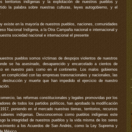
s territorios indígenas y la explotación de nuestros pueblos y
do la palabra sobre nuestras culturas, leyes autogobierno, y el
.
oy existe en la mayoría de nuestros pueblos, naciones, comunidades
reso Nacional Indígena, a la Otra Campaña nacional e internacional y
nuestra sociedad nacional e internacional el presente
uestros pueblos somos víctimas de despojos violentos de nuestros
 donde se ha asesinado, desaparecido y encarcelado a cientos de
to en nuestro país como en el continente. Los malos gobiernos
o, en complicidad con las empresas transnacionales y nacionales, las
n, destrucción y muerte que han impedido el ejercicio de nuestro
ación.
 comercio, las reformas constitucionales y legales promovidas por los
adores de todos los partidos políticos, han aprobado la modificación
1917, poniendo en el mercado nuestras tierras, territorios, recursos
y saberes indígenas. Desconocemos como pueblos indígenas este
sgo la integridad de nuestros pueblos y la vida misma de los seres
ocimiento a los Acuerdos de San Andrés, como la Ley Suprema y
de México.