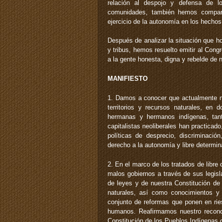
relación al despojo y defensa de lo
comunidades, también hemos comparti
ejercicio de la autonomía en los hechos
Después de analizar la situación que h
y tribus, hemos resuelto emitir al Cong
a la gente honesta, digna y rebelde de 
MANIFIESTO
1. Damos a conocer que actualmente n
territorios y recursos naturales, en
hermanas y hermanos indígenas, tan
capitalistas neoliberales han practicad
políticas de desprecio, discriminació
derecho a la autonomía y libre determin
2. En el marco de los tratados de libre
malos gobiernos a través de sus legisl
de leyes y de nuestra Constitución de 
naturales, así como conocimientos 
conjunto de reformas que ponen en rie
humanos. Reafirmamos nuestro recon
Constitución de los Pueblos Indígenas 