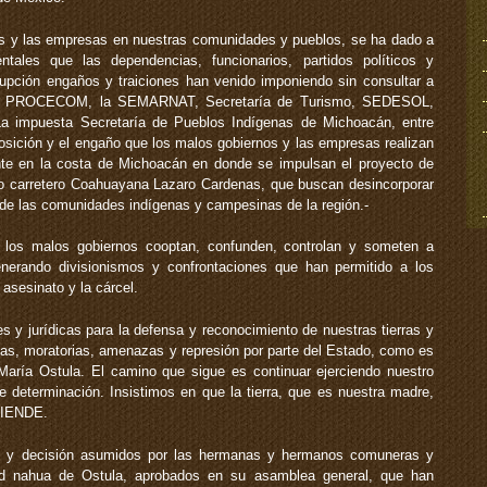
nos y las empresas en nuestras comunidades y pueblos, se ha dado a
ales que las dependencias, funcionarios, partidos políticos y
rupción engaños y traiciones han venido imponiendo sin consultar a
, PROCECOM, la SEMARNAT, Secretaría de Turismo, SEDESOL,
 La impuesta Secretaría de Pueblos Indígenas de Michoacán, entre
osición y el engaño que los malos gobiernos y las empresas realizan
ente en la costa de Michoacán en donde se impulsan el proyecto de
yecto carretero Coahuayana Lazaro Cardenas, que buscan desincorporar
s de las comunidades indígenas y campesinas de la región.-
 los malos gobiernos cooptan, confunden, controlan y someten a
erando divisionismos y confrontaciones que han permitido a los
l asesinato y la cárcel.
s y jurídicas para la defensa y reconocimiento de nuestras tierras y
ivas, moratorias, amenazas y represión por parte del Estado, como es
aría Ostula. El camino que sigue es continuar ejerciendo nuestro
re determinación. Insistimos en que la tierra, que es nuestra madre,
IENDE.
os y decisión asumidos por las hermanas y hermanos comuneras y
d nahua de Ostula, aprobados en su asamblea general, que han