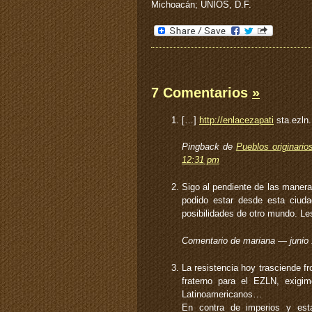
Michoacán; UNIOS, D.F.
7 Comentarios
»
[…]
http://enlacezapati
sta.ezln.
Pingback de
Pueblos originar
12:31 pm
Sigo al pendiente de las manera
podido estar desde esta ciuda
posibilidades de otro mundo. L
Comentario de mariana — junio
La resistencia hoy trasciende f
fraterno para el EZLN, exigim
Latinoamericanos…
En contra de imperios y esta