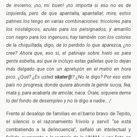
de invierno; ¡no, mi buen! ¡no importa si eso no es de
izquierda, pero de que apantalla, apantalla!; mire, estos
patines los tengo en varias combinaciones: tricolores para
los nostálgicos, azules para los persignados, y amarillo
con negro para los ingenuos; hay también con los colores
de la chiquillada, digo, de lo perdido lo que aparezca, ¿no
cree? Ahora que, eso sí, el patinaje sobre hielo es para
gente esbelta, así que le incluyo estas galletas que lo dejan
más delgado que con un apretujón en el metro en hora
pico. ¿Qué? ¿Es usted
skater@
? ¿No le digo? Por eso este
país no progresa, donde quiera abunda la gente sucia, fea,
mala y, para acabarla de amolar, naca. Órale, siquiera deme
lo del fondo de desempleo y no le digo a nadie… /
Frente al desalojo de familias en el barrio bravo de Tepito,
el silencio o el razonamiento frívolo y servil: “se está
combatiendo a la delincuencia”, señaló un intelectual y