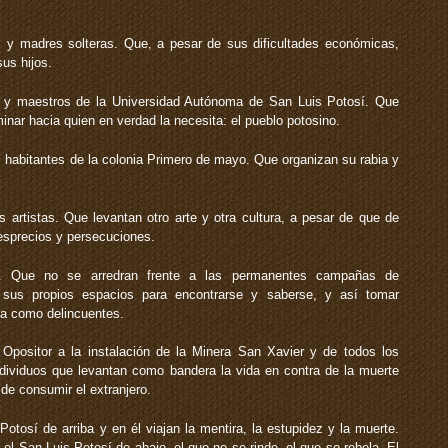
s y madres solteras. Que, a pesar de sus dificultades económicas,
us hijos.
s y maestros de la Universidad Autónoma de San Luis Potosí. Que
inar hacia quien en verdad la necesita: el pueblo potosino.
 habitantes de la colonia Primero de mayo. Que organizan su rabia y
s artistas. Que levantan otro arte y otra cultura, a pesar de que de
desprecios y persecuciones.
. Que no se arredran frente a las permanentes campañas de
 sus propios espacios para encontrarse y saberse, y así tomar
ta como delincuentes.
Opositor a la instalación de la Minera San Xavier y de todos los
ndividuos que levantan como bandera la vida en contra de la muerte
 de consumir el extranjero.
tosí de arriba y en él viajan la mentira, la estupidez y la muerte.
l San Luis Potosí de abajo, el que no se rinde, el que se rebela. El