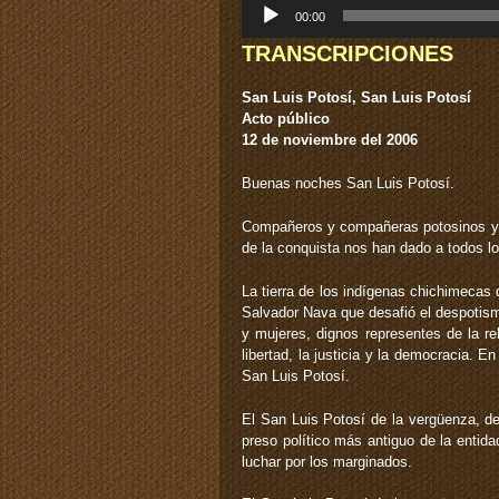
Reproductor
00:00
de
audio
TRANSCRIPCIONES
San Luis Potosí, San Luis Potosí
Acto público
12 de noviembre del 2006
Buenas noches San Luis Potosí.
Compañeros y compañeras potosinos y p
de la conquista nos han dado a todos l
La tierra de los indígenas chichimecas 
Salvador Nava que desafió el despotismo
y mujeres, dignos representes de la r
libertad, la justicia y la democracia. 
San Luis Potosí.
El San Luis Potosí de la vergüenza, d
preso político más antiguo de la entidad
luchar por los marginados.