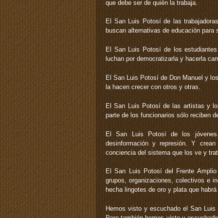
que debe ser de quién la trabaja.
El San Luis Potosí de las trabajadora
buscan alternativas de educación para s
El San Luis Potosí de los estudiante
luchan por democratizarla y hacerla cam
El San Luis Potosí de Don Manuel y los
la hacen crecer con otros y otras.
El San Luis Potosí de las artistas y lo
parte de los funcionarios sólo reciben 
El San Luis Potosí de los jóvenes
desinformación y represión. Y crean
conciencia del sistema que los ve y tra
El San Luis Potosí del Frente Amplio 
grupos, organizaciones, colectivos e i
hecha lingotes de oro y plata que habrá
Hemos visto y escuchado el San Luis Po
Pero también hemos visto y escuchado e