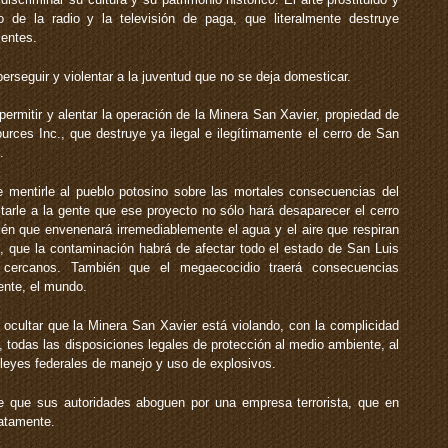
o de la radio y la televisión de paga, que literalmente destruye
entes.
erseguir y violentar a la juventud que no se deja domesticar.
ermitir y alentar la operación de la Minera San Xavier, propiedad de
rces Inc., que destruye ya ilegal e ilegítimamente el cerro de San
.
 mentirle al pueblo potosino sobre las mortales consecuencias del
tarle a la gente que ese proyecto no sólo hará desaparecer el cerro
ién que envenenará irremediablemente el agua y el aire que respiran
n, que la contaminación habrá de afectar todo el estado de San Luis
 cercanos. También que el megaecocidio traerá consecuencias
nente, el mundo.
ocultar que la Minera San Xavier está violando, con la complicidad
l, todas las disposiciones legales de protección al medio ambiente, al
s leyes federales de manejo y uso de explosivos.
e que sus autoridades aboguen por una empresa terrorista, que en
iatamente.