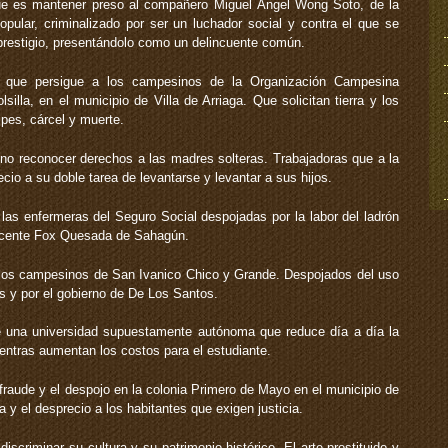
ue es mantener preso al compañero Miguel Ángel Wong Soto, de la
pular, criminalizado por ser un luchador social y contra el que se
restigio, presentándolo como un delincuente común.
 que persigue a los campesinos de la Organización Campesina
silla, en el municipio de Villa de Arriaga. Que solicitan tierra y los
pes, cárcel y muerte.
no reconocer derechos a las madres solteras. Trabajadoras que a la
cio a su doble tarea de levantarse y levantar a sus hijos.
las enfermeras del Seguro Social despojadas por la labor del ladrón
 Vicente Fox Quesada de Sahagún.
 los campesinos de San Ivanico Chico y Grande. Despojados del uso
tes y por el gobierno de De Los Santos.
e una universidad supuestamente autónoma que reduce día a día la
entras aumentan los costos para el estudiante.
fraude y el despojo en la colonia Primero de Mayo en el municipio de
 y el desprecio a los habitantes que exigen justicia.
iscriminar su cultura y su patrimonio histórico. El arte prostituido y