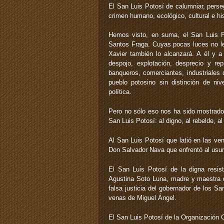
El San Luis Potosí de calumniar, perse
crimen humano, ecológico, cultural e hi
Hemos visto, en suma, el San Luis Po
Santos Fraga. Cuyas pocas luces no le
Xavier también lo alcanzará. A él y a
despojo, explotación, desprecio y rep
banqueros, comerciantes, industriales
pueblo potosino sin distinción de nive
política.
Pero no sólo eso nos ha sido mostrado
San Luis Potosí: al digno, al rebelde, al
Al San Luis Potosí que latió en las ve
Don Salvador Nava que enfrentó al usur
El San Luis Potosí de la digna resis
Agustina Soto Luna, madre y maestra 
falsa justicia del gobernador de los S
venas de Miguel Ángel.
El San Luis Potosí de la Organización C