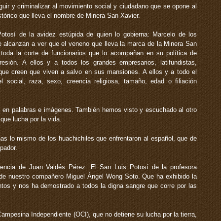
guir y criminalizar al movimiento social y ciudadano que se opone al
stórico que lleva el nombre de Minera San Xavier.
tosí de la avidez estúpida de quien lo gobierna: Marcelo de los
 alcanzan a ver que el veneno que lleva la marca de la Minera San
 toda la corte de funcionarios que lo acompañan en su política de
resión. A ellos y a todos los grandes empresarios, latifundistas,
 que creen que viven a salvo en sus mansiones. A ellos y a todo el
l social, raza, sexo, creencia religiosa, tamaño, edad o filiación
 en palabras e imágenes. También hemos visto y escuchado al otro
 que lucha por la vida.
nas lo mismo de los huachichiles que enfrentaron al español, que de
pador.
tencia de Juan Valdés Pérez. El San Luis Potosí de la profesora
de nuestro compañero Miguel Ángel Wong Soto. Que ha exhibido la
antos y nos ha demostrado a todos la digna sangre que corre por las
ampesina Independiente (OCI), que no detiene su lucha por la tierra,