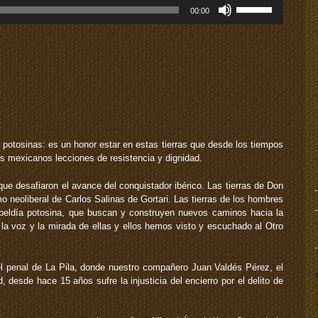
Utiliza
00:00
las
teclas
de
flecha
arriba/abajo
para
aumentar
o
disminuir
el
otosinas: es un honor estar en estas tierras que desde los tiempos
volumen.
os mexicanos lecciones de resistencia y dignidad.
que desafiaron el avance del conquistador ibérico. Las tierras de Don
 neoliberal de Carlos Salinas de Gortari. Las tierras de los hombres
ebeldía potosina, que buscan y construyen nuevos caminos hacia la
En la voz y la mirada de ellas y ellos hemos visto y escuchado al Otro
el penal de La Pila, donde nuestro compañero Juan Valdés Pérez, el
, desde hace 15 años sufre la injusticia del encierro por el delito de