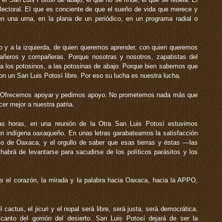
ectoral. El que es conciente de que el sueño de vida que merece y
n una urna, en la plana de un periódico, en un programa radial o
o y a la izquierda, de quien queremos aprender, con quien queremos
añeros y compañeras. Porque nosotras y nosotros, zapatistas del
los potosinos, a las potosinas de abajo. Porque bien sabemos que
con un San Luis Potosí libre. Por eso su lucha es nuestra lucha.
. Ofrecemos apoyar y pedimos apoyo. No prometemos nada más que
cer mejor a nuestra patria.
 horas, en una reunión de la Otra San Luis Potosí estuvimos
un indígena oaxaqueño. En unas letras garabateamos la satisfacción
lo de Oaxaca, y el orgullo de saber que esas tierras y éstas —las
abrá de levantarse para sacudirse de los políticos parásitos y los
s el corazón, la mirada y la palabra hacia Oaxaca, hacia la APPO,
cactus, el jicuri y el nopal será libre, será justa, será democrática.
anto del gorrión del desierto. San Luis Potosí dejará de ser la