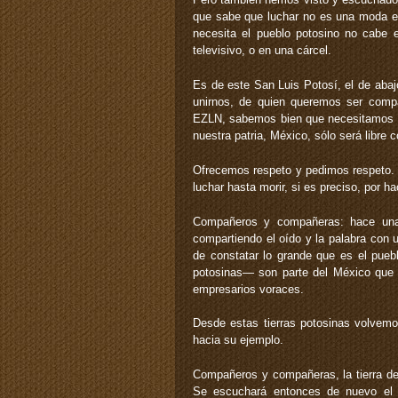
que sabe que luchar no es una moda el
necesita el pueblo potosino no cabe e
televisivo, o en una cárcel.
Es de este San Luis Potosí, el de abaj
unirnos, de quien queremos ser comp
EZLN, sabemos bien que necesitamos a 
nuestra patria, México, sólo será libre 
Ofrecemos respeto y pedimos respeto
luchar hasta morir, si es preciso, por ha
Compañeros y compañeras: hace unas
compartiendo el oído y la palabra con 
de constatar lo grande que es el pueb
potosinas— son parte del México que h
empresarios voraces.
Desde estas tierras potosinas volvemo
hacia su ejemplo.
Compañeros y compañeras, la tierra del 
Se escuchará entonces de nuevo el c