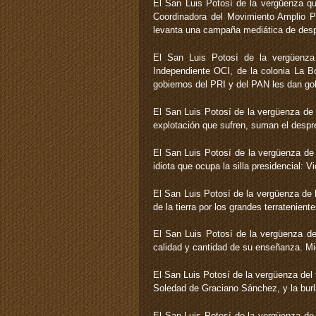
El San Luis Potosí de la vergüenza q
Coordinadora del Movimiento Amplio Po
levanta una campaña mediática de desp
El San Luis Potosí de la vergüenza
Independiente OCI, de la colonia La Bol
gobiernos del PRI y del PAN les dan gol
El San Luis Potosí de la vergüenza de 
explotación que sufren, suman el despre
El San Luis Potosí de la vergüenza de 
idiota que ocupa la silla presidencial:
El San Luis Potosí de la vergüenza de
de la tierra por los grandes terratenien
El San Luis Potosí de la vergüenza d
calidad y cantidad de su enseñanza. Mi
El San Luis Potosí de la vergüenza del 
Soledad de Graciano Sánchez, y la burla
El San Luis Potosí de la vergüenza de d