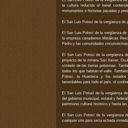
la cultura reducida al banal contenid
monumentos e historias pasadas y pres
El San Luis Potosí de la vergüenza de p
El San Luis Potosí de la vergüenza de p
la empresa canadiense Metálicas Resou
Pedro y las comunidades circunvecinas
El San Luis Potosí de la vergüenza de
proyecto de la minera San Xavier. Ocul
símbolo de las tierras potosinas. Tamb
todos los que habitan el valle. Tambié
Potosí, la Huasteca y los estados
lamentables para todo el país, el conti
El San Luis Potosí de la vergüenza de 
del gobierno municipal, estatal y federa
patrimonio cultural histórico y hasta la
El San Luis Potosí de la vergüenza d
cualquier otro país sería echada inmed