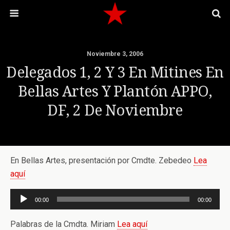
Noviembre 3, 2006
Delegados 1, 2 Y 3 En Mitines En
Bellas Artes Y Plantón APPO,
DF, 2 De Noviembre
En Bellas Artes, presentación por Cmdte. Zebedeo
Lea
aquí
Reproductor
00:00
00:00
de
audio
Palabras de la Cmdta. Miriam
Lea aquí