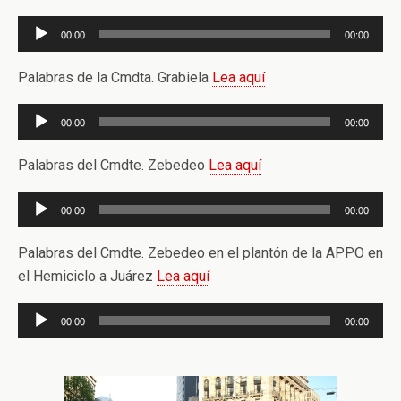
Reproductor
00:00
00:00
de
audio
Palabras de la Cmdta. Grabiela
Lea aquí
Reproductor
00:00
00:00
de
audio
Palabras del Cmdte. Zebedeo
Lea aquí
Reproductor
00:00
00:00
de
audio
Palabras del Cmdte. Zebedeo en el plantón de la APPO en
el Hemiciclo a Juárez
Lea aquí
Reproductor
00:00
00:00
de
audio