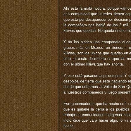
Ahí está la mala noticia, porque vamo
esa comunidad que ustedes tienen aquí
que está por desaparecer por decisión 
la compañera nos habló de los 3 mil,
kiliwas que quedan. No queda ni uno m
Y no los platica una compañera cucap
grupos más en México, en Sonora —en
kiliwas, son los únicos que quedan en 
esto, el pacto de muerte es que las m
con el último kiliwa que hay ahorita.
Y eso está pasando aquí cerquita. Y q
despojos de tierra que está haciendo e
desde que entramos al Valle de San Qui
a nuestros compañeros y luego present
Ese gobernador lo que ha hecho es lo q
que es quitarle la tierra a los puebl
trabajo en comunidades indígenas zapat
indio dice que va a hacer algo, lo va 
hacer.