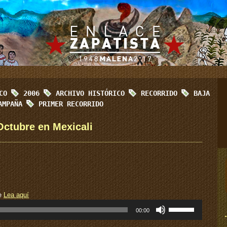
ICO
2006
ARCHIVO HISTÓRICO
RECORRIDO
BAJA
AMPAÑA
PRIMER RECORRIDO
Octubre en Mexicali
te
Lea aquí
Utiliza
00:00
las
teclas