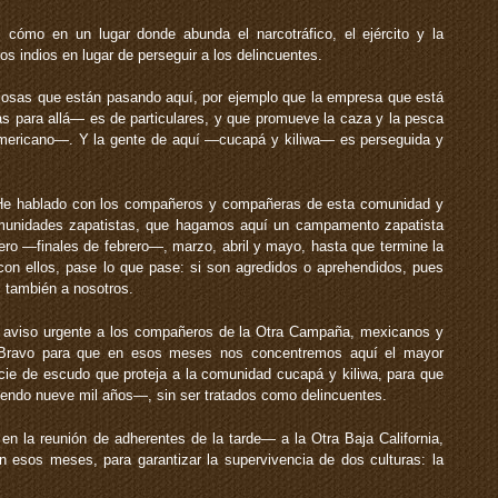
cómo en un lugar donde abunda el narcotráfico, el ejército y la
os indios en lugar de perseguir a los delincuentes.
 cosas que están pasando aquí, por ejemplo que la empresa que está
s para allá— es de particulares, y que promueve la caza y la pesca
americano—. Y la gente de aquí —cucapá y kiliwa— es perseguida y
He hablado con los compañeros y compañeras de esta comunidad y
omunidades zapatistas, que hagamos aquí un campamento zapatista
ero —finales de febrero—, marzo, abril y mayo, hasta que termine la
con ellos, pase lo que pase: si son agredidos o aprehendidos, pues
 también a nosotros.
 aviso urgente a los compañeros de la Otra Campaña, mexicanos y
o Bravo para que en esos meses nos concentremos aquí el mayor
ie de escudo que proteja a la comunidad cucapá y kiliwa, para que
iendo nueve mil años—, sin ser tratados como delincuentes.
n la reunión de adherentes de la tarde— a la Otra Baja California,
esos meses, para garantizar la supervivencia de dos culturas: la