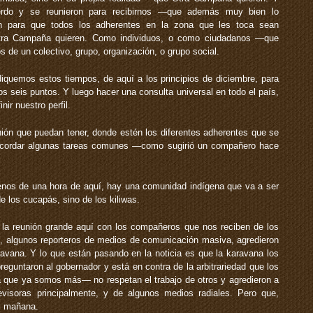
rdo y se reunieron para recibirnos —que además muy bien lo
 para que todos los adherentes en la zona que les toca sean
Otra Campaña quieren. Como individuos, o como ciudadanos —que
e un colectivo, grupo, organización, o grupo social.
quemos estos tiempos, de aquí a los principios de diciembre, para
s seis puntos. Y luego hacer una consulta universal en todo el país,
ir nuestro perfil.
nión que puedan tener, donde estén los diferentes adherentes que se
 acordar algunas tareas comunes —como sugirió un compañero hace
os de una hora de aquí, hay una comunidad indígena que va a ser
e los cucapás, sino de los kiliwas.
la reunión grande aquí con los compañeros que nos reciben de los
es, algunos reporteros de medios de comunicación masiva, agredieron
avana. Y lo que están pasando en la noticia es que la karavana los
reguntaron al gobernador y está en contra de la arbitrariedad que los
que ya somos más— no respetan el trabajo de otros y agredieron a
evisoras principalmente, y de algunos medios radiales. Pero que,
i mañana.