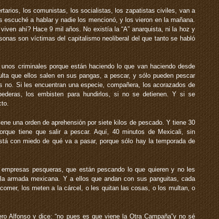
tarios, los comunistas, los socialistas, los zapatistas civiles, van a
os escuché a hablar y nadie los mencionó, y los vieron en la mañana.
iven ahí? Hace 9 mil años. No existía la “A” anarquista, ni la hoz y
ersonas son víctimas del capitalismo neoliberal del que tanto se habló
unos criminales porque están haciendo lo que van haciendo desde
ulta que ellos salen en sus pangas, a pescar, y sólo pueden pescar
 no. Si les encuentran una especie, compañera, los acorazados de
pederas, los embisten para hundirlos, si no se detienen. Y si se
cto.
ne una orden de aprehensión por siete kilos de pescado. Y tiene 30
rque tiene que salir a pescar. Aquí, 40 minutos de Mexicali, sin
está con miedo de qué va a pasar, porque sólo hay la temporada de
s empresas pesqueras, que están pescando lo que quieren y no les
 la armada mexicana. Y a ellos que andan con sus panguitas, cada
 comer, los meten a la cárcel, o les quitan las cosas, o los multan, o
ro Alfonso y dice: “no pues es que viene la Otra Campaña”y no sé