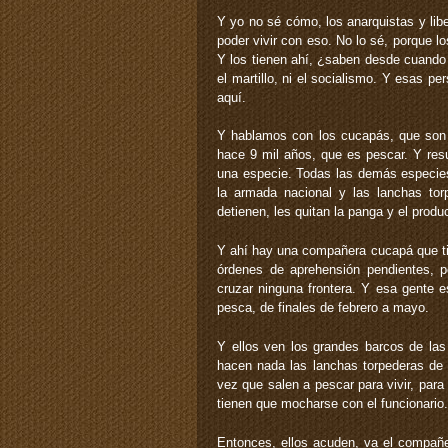
Y yo no sé cómo, los anarquistas y liber
poder vivir con eso. No lo sé, porque l
Y los tienen ahí, ¿saben desde cuando v
el martillo, ni el socialismo. Y esas p
aquí.
Y hablamos con los cucapás, que son 
hace 9 mil años, que es pescar. Y res
una especie. Todas las demás especies
la armada nacional y las lanchas tor
detienen, les quitan la panga y el produ
Y ahí hay una compañera cucapá que tie
órdenes de aprehensión pendientes, po
cruzar ninguna frontera. Y esa gente 
pesca, de finales de febrero a mayo.
Y ellos ven los grandes barcos de la
hacen nada las lanchas torpederas de
vez que salen a pescar para vivir, para
tienen que mocharse con el funcionario.
Entonces, ellos acuden, va el compañe