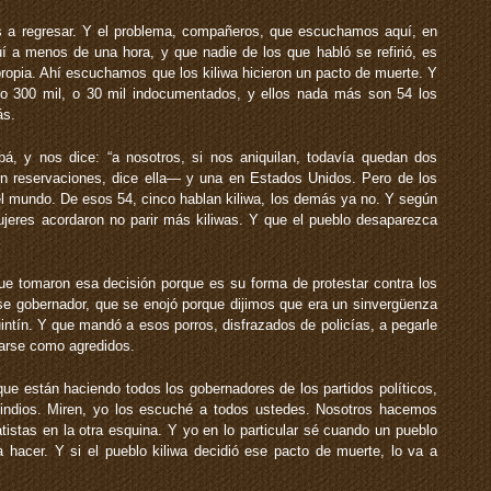
s a regresar. Y el problema, compañeros, que escuchamos aquí, en
 a menos de una hora, y que nadie de los que habló se refirió, es
propia. Ahí escuchamos que los kiliwa hicieron un pacto de muerte. Y
 o 300 mil, o 30 mil indocumentados, y ellos nada más son 54 los
ás.
á, y nos dice: “a nosotros, si nos aniquilan, todavía quedan dos
 reservaciones, dice ella— y una en Estados Unidos. Pero de los
el mundo. De esos 54, cinco hablan kiliwa, los demás ya no. Y según
ujeres acordaron no parir más kiliwas. Y que el pueblo desaparezca
ue tomaron esa decisión porque es su forma de protestar contra los
se gobernador, que se enojó porque dijimos que era un sinvergüenza
ntín. Y que mandó a esos porros, disfrazados de policías, a pegarle
arse como agredidos.
ue están haciendo todos los gobernadores de los partidos políticos,
os indios. Miren, yo los escuché a todos ustedes. Nosotros hacemos
istas en la otra esquina. Y yo en lo particular sé cuando un pueblo
a hacer. Y si el pueblo kiliwa decidió ese pacto de muerte, lo va a