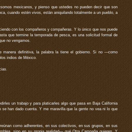
 somos mexicanos, y pienso que ustedes no pueden decir que son
oca, cuando estén vivos, están aniquilando totalmente a un pueblo, a
iendo con los compañeros y compañeras. Y lo único que nos puede
hasta que termine la temporada de pesca, es una solicitud formal de
a que no vengamos.
e manera definitiva, la palabra la tiene el gobierno. Si no —como
los indios de México.
ias.
edirles un trabajo y para platicarles algo que pasa en Baja California
se han dado cuenta. Y me maravilla que la gente no vea ni lo que
reúnan como adherentes, en sus colectivos, en sus grupos, en sus
amblea, sino en su propia realidad— qué Otra Campaña quieren. Y