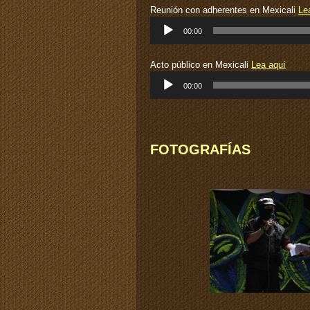
Reunión con adherentes en Mexicali
Le
Reproductor
00:00
de
audio
Acto público en Mexicali
Lea aquí
Reproductor
00:00
de
audio
FOTOGRAFÍAS