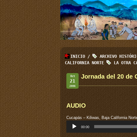
INICIO
/
ARCHIVO HISTÓR
CALIFORNIA NORTE
LA OTRA C
Jornada del 20 de 
Oct
21
2006
AUDIO
Cucapás – Kiliwas, Baja California Nor
Reproductor
00:00
de
audio