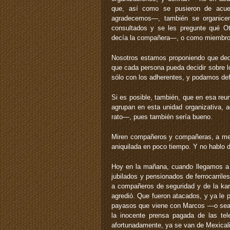
que, así como se pusieron de acue
agradecemos—, también se organicen
consultados y se les pregunte qué 
decía la compañera—, o como miembros d
Nosotros estamos proponiendo que dedi
que cada persona pueda decidir sobre lo
sólo con los adherentes, y podamos defin
Si es posible, también, que en esa reu
agrupan en esta unidad organizativa,
rato—, pues también sería bueno.
Miren compañeros y compañeras, a men
aniquilada en poco tiempo. Y no hablo d
Hoy en la mañana, cuando llegamos a 
jubilados y pensionados de ferrocarril
a compañeros de seguridad y de la kar
agredió. Que fueron atacados, y ya le p
payasos que viene con Marcos —o sea 
la inocente prensa pagada de las tel
afortunadamente, ya se van de Mexical