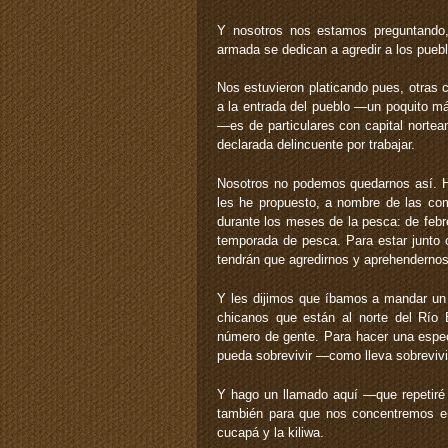
Y nosotros nos estamos preguntando, 
armada se dedican a agredir a los puebl
Nos estuvieron platicando pues, otras
a la entrada del pueblo —un poquito má
—es de particulares con capital norte
declarada delincuente por trabajar.
Nosotros no podemos quedarnos así. 
les he propuesto, a nombre de las c
durante los meses de la pesca: de febr
temporada de pesca. Para estar junto 
tendrán que agredirnos y aprehendernos
Y les dijimos que íbamos a mandar un
chicanos que están al norte del Rí
número de gente. Para hacer una espec
pueda sobrevivir —como lleva sobreviv
Y hago un llamado aquí —que repetiré e
también para que nos concentremos en 
cucapá y la kiliwa.