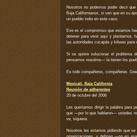
Nosotros no podemos poder decir que
Baja Californianos, si ven que en su ép
un pueblo indio en este caso.
Ese es el compromiso que estamos hac
detener para venir aquí y plantarnos, 
las autoridades cucapás y kiliwas par
Si se quiere solucionar el problema d
pensamos nosotros— la tienen los pueb
Es todo compañeros, compañeras. Grac
Mexicali, Baja California
Reunión de adherentes
20 de octubre del 2006
Les queríamos dirigir la palabra para p
que —por lo que hablaron— ustedes no 
ve, siquiera.
Nosotros les estamos pidiendo que se 
organizaciones, y definan —no en as