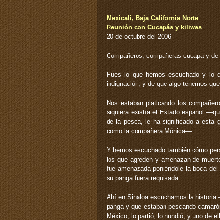
Mexicali, Baja California Norte
Reunión con Cucapás y kiliwas
20 de octubre del 2006
Compañeros, compañeras cucapa y de o
Pues lo que hemos escuchado y lo q
indignación, y de que algo tenemos que
Nos estaban platicando los compañero
siquiera existía el Estado español —que
de la pesca, le ha significado a esta
como la compañera Mónica—.
Y hemos escuchado también cómo pers
los que agreden y amenazan de muert
fue amenazada poniéndole la boca del 
su panga fuera requisada.
Ahí en Sinaloa escuchamos la historia
panga y que estaban pescando camarón,
México, lo partió, lo hundió, y uno de e