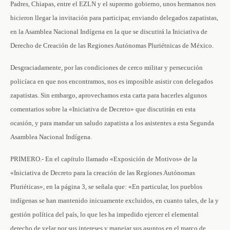
Padres, Chiapas, entre el EZLN y el supremo gobierno, unos hermanos nos
hicieron llegar la invitación para participar, enviando delegados zapatistas,
en la Asamblea Nacional Indígena en la que se discutirá la Iniciativa de
Derecho de Creación de las Regiones Autónomas Pluriétnicas de México.
Desgraciadamente, por las condiciones de cerco militar y persecución
policíaca en que nos encontramos, nos es imposible asistir con delegados
zapatistas. Sin embargo, aprovechamos esta carta para hacerles algunos
comentarios sobre la «Iniciativa de Decreto» que discutirán en esta
ocasión, y para mandar un saludo zapatista a los asistentes a esta Segunda
Asamblea Nacional Indígena.
PRIMERO.- En el capítulo llamado «Exposición de Motivos» de la
«Iniciativa de Decreto para la creación de las Regiones Autónomas
Pluriéticas», en la página 3, se señala que: «En particular, los pueblos
indígenas se han mantenido inicuamente excluidos, en cuanto tales, de la y
gestión política del país, lo que les ha impedido ejercer el elemental
derecho de velar por sus intereses y manejar sus asuntos en el marco de