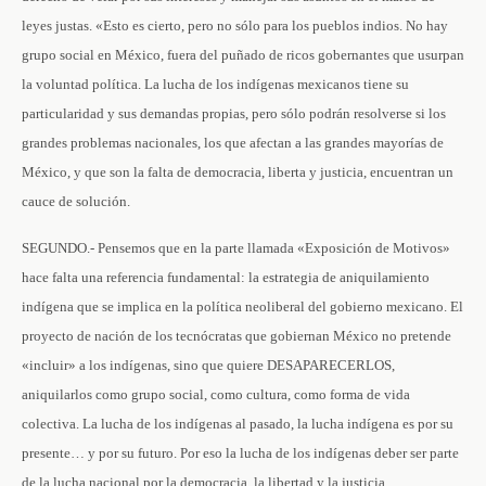
leyes justas. «Esto es cierto, pero no sólo para los pueblos indios. No hay
grupo social en México, fuera del puñado de ricos gobernantes que usurpan
la voluntad política. La lucha de los indígenas mexicanos tiene su
particularidad y sus demandas propias, pero sólo podrán resolverse si los
grandes problemas nacionales, los que afectan a las grandes mayorías de
México, y que son la falta de democracia, liberta y justicia, encuentran un
cauce de solución.
SEGUNDO.- Pensemos que en la parte llamada «Exposición de Motivos»
hace falta una referencia fundamental: la estrategia de aniquilamiento
indígena que se implica en la política neoliberal del gobierno mexicano. El
proyecto de nación de los tecnócratas que gobiernan México no pretende
«incluir» a los indígenas, sino que quiere DESAPARECERLOS,
aniquilarlos como grupo social, como cultura, como forma de vida
colectiva. La lucha de los indígenas al pasado, la lucha indígena es por su
presente… y por su futuro. Por eso la lucha de los indígenas deber ser parte
de la lucha nacional por la democracia, la libertad y la justicia.