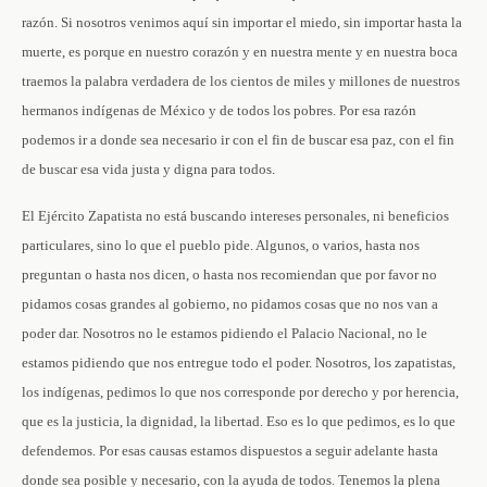
razón. Si nosotros venimos aquí sin importar el miedo, sin importar hasta la
muerte, es porque en nuestro corazón y en nuestra mente y en nuestra boca
traemos la palabra verdadera de los cientos de miles y millones de nuestros
hermanos indígenas de México y de todos los pobres. Por esa razón
podemos ir a donde sea necesario ir con el fin de buscar esa paz, con el fin
de buscar esa vida justa y digna para todos.
El Ejército Zapatista no está buscando intereses personales, ni beneficios
particulares, sino lo que el pueblo pide. Algunos, o varios, hasta nos
preguntan o hasta nos dicen, o hasta nos recomiendan que por favor no
pidamos cosas grandes al gobierno, no pidamos cosas que no nos van a
poder dar. Nosotros no le estamos pidiendo el Palacio Nacional, no le
estamos pidiendo que nos entregue todo el poder. Nosotros, los zapatistas,
los indígenas, pedimos lo que nos corresponde por derecho y por herencia,
que es la justicia, la dignidad, la libertad. Eso es lo que pedimos, es lo que
defendemos. Por esas causas estamos dispuestos a seguir adelante hasta
donde sea posible y necesario, con la ayuda de todos. Tenemos la plena