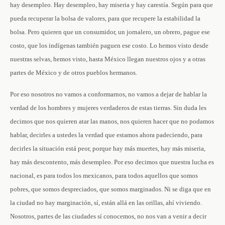
hay desempleo. Hay desempleo, hay miseria y hay carestía. Según para que
pueda recuperar la bolsa de valores, para que recupere la estabilidad la
bolsa. Pero quieren que un consumidor, un jornalero, un obrero, pague ese
costo, que los indígenas también paguen ese costo. Lo hemos visto desde
nuestras selvas, hemos visto, hasta México llegan nuestros ojos y a otras
partes de México y de otros pueblos hermanos.
Por eso nosotros no vamos a conformarnos, no vamos a dejar de hablar la
verdad de los hombres y mujeres verdaderos de estas tierras. Sin duda les
decimos que nos quieren atar las manos, nos quieren hacer que no podamos
hablar, decirles a ustedes la verdad que estamos ahora padeciendo, para
decirles la situación está peor, porque hay más muertes, hay más miseria,
hay más descontento, más desempleo. Por eso decimos que nuestra lucha es
nacional, es para todos los mexicanos, para todos aquellos que somos
pobres, que somos despreciados, que somos marginados. Ni se diga que en
la ciudad no hay marginación, sí, están allá en las orillas, ahí viviendo.
Nosotros, partes de las ciudades sí conocemos, no nos van a venir a decir