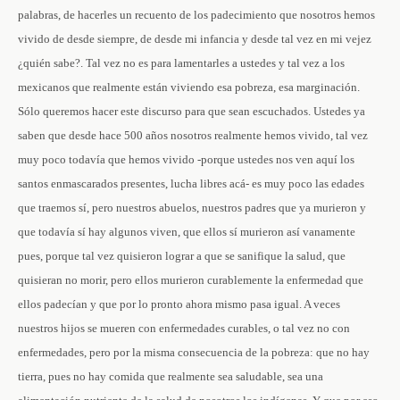
palabras, de hacerles un recuento de los padecimiento que nosotros hemos
vivido de desde siempre, de desde mi infancia y desde tal vez en mi vejez
¿quién sabe?. Tal vez no es para lamentarles a ustedes y tal vez a los
mexicanos que realmente están viviendo esa pobreza, esa marginación.
Sólo queremos hacer este discurso para que sean escuchados. Ustedes ya
saben que desde hace 500 años nosotros realmente hemos vivido, tal vez
muy poco todavía que hemos vivido -porque ustedes nos ven aquí los
santos enmascarados presentes, lucha libres acá- es muy poco las edades
que traemos sí, pero nuestros abuelos, nuestros padres que ya murieron y
que todavía sí hay algunos viven, que ellos sí murieron así vanamente
pues, porque tal vez quisieron lograr a que se sanifique la salud, que
quisieran no morir, pero ellos murieron curablemente la enfermedad que
ellos padecían y que por lo pronto ahora mismo pasa igual. A veces
nuestros hijos se mueren con enfermedades curables, o tal vez no con
enfermedades, pero por la misma consecuencia de la pobreza: que no hay
tierra, pues no hay comida que realmente sea saludable, sea una