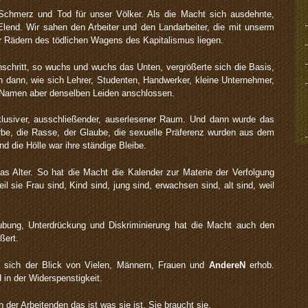
 Schmerz und Tod für unser Völker. Als die Macht sich ausdehnte,
lend. Wir sahen den Arbeiter und den Landarbeiter, die mit unserm
r Rädern des tödlichen Wagens des Kapitalismus liegen.
nschritt, so wuchs und wuchs das Unten, vergrößerte sich die Basis,
n dann, wie sich Lehrer, Studenten, Handwerker, kleine Unternehmer,
n Namen aber denselben Leiden anschlossen.
xklusiver, ausschließender, auserlesener Raum. Und dann wurde das
arbe, die Rasse, der Glaube, die sexuelle Präferenz wurden aus dem
 die Hölle war ihre ständige Bleibe.
as Alter. So hat die Macht die Kalender zur Materie der Verfolgung
il sie Frau sind, Kind sind, jung sind, erwachsen sind, alt sind, weil
ubung, Unterdrückung und Diskriminierung hat die Macht auch den
ßert.
 sich der Blick von Vielen, Männern, Frauen und
AndereN
erhob.
 in der Widerspenstigkeit.
 der Arbeitenden das ist was sie ist. Sie braucht sie.