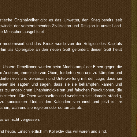
sche Originalvölker gibt es das Unwetter, den Krieg bereits seit
indel der vorherrschenden Zivilisation und Religion in unser Land.
re Menschen ausgeblutet.
h modernisiert und das Kreuz wurde von der Religion des Kapitals
erhin als Opfergabe an den neuen Gott gefordert: dieser Gott heißt
r. Unsere Rebellionen wurden beim Machtkampf der Einen gegen die
ie Anderen, immer die von Oben, forderten von uns zu kämpfen und
rderten von uns Gehorsam und Unterwerfung mit der Lüge, dass sie
denen sie sagten und sagen, dass sie sie bekämpfen, kamen und
 zu angeblichen Unabhängigkeiten und falschen Revolutionen, die
s stehen. Die Oben wechselten und wechseln seit damals ständig,
u kandidieren. Und in den Kalendern von einst und jetzt ist ihr
t ein, während sie regieren oder so tun als ob.
ss wir nicht vergessen.
nd heute. Einschließlich im Kollektiv das wir waren und sind.