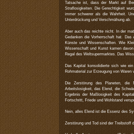
Tatsache ist, dass der Markt auf Be
Straflosigkeiten. Die Gerechtigkeit wu
immer schwerer als die Wahrheit. Und 
Unterdrückung und Verschmähung ab.
Aber auch das reichte nicht. In der ma
Gedanken die Vorherrschaft hat. Das A
Künste und Wissenschaften. Wie Klei
Wissenschaft und Kunst kamen davon a
Regal des Weltsupermarktes. Das Wisse
Das Kapital konsolidierte sich wie ei
Rohmaterial zur Erzeugung von Waren v
Die Zerstörung des Planeten, die M
Arbeitslosigkeit, das Elend, die Schwä
Ergebnis der Maßlosigkeit des Kapit
Fortschritt, Friede und Wohlstand versp
Nein, alles Elend ist die Essenz des S
Zerstörung und Tod sind der Treibstoff