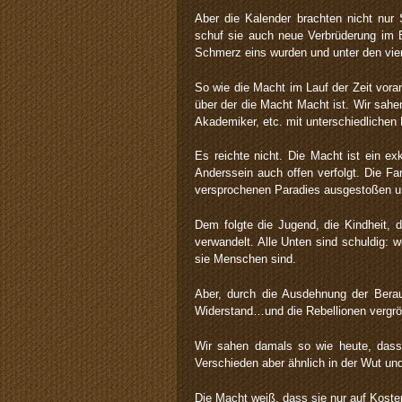
Aber die Kalender brachten nicht nur
schuf sie auch neue Verbrüderung im E
Schmerz eins wurden und unter den vie
So wie die Macht im Lauf der Zeit vora
über der die Macht Macht ist. Wir sahe
Akademiker, etc. mit unterschiedliche
Es reichte nicht. Die Macht ist ein e
Anderssein auch offen verfolgt. Die F
versprochenen Paradies ausgestoßen und
Dem folgte die Jugend, die Kindheit, d
verwandelt. Alle Unten sind schuldig: we
sie Menschen sind.
Aber, durch die Ausdehnung der Bera
Widerstand…und die Rebellionen vergrö
Wir sahen damals so wie heute, dass
Verschieden aber ähnlich in der Wut und
Die Macht weiß, dass sie nur auf Kosten