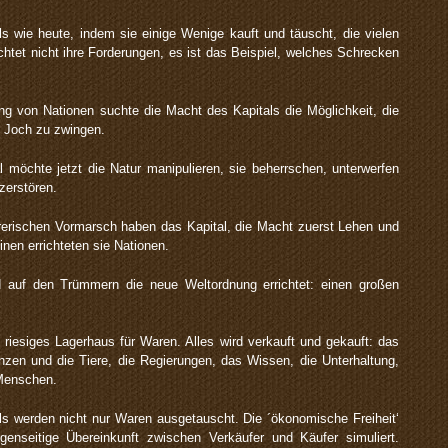
ls wie heute, indem sie einige Wenige kauft und täuscht, die vielen
chtet nicht ihre Forderungen, es ist das Beispiel, welches Schrecken
ng von Nationen suchte die Macht des Kapitals die Möglichkeit, die
 Joch zu zwingen.
 möchte jetzt die Natur manipulieren, sie beherrschen, unterwerfen
zerstören.
rerischen Vormarsch haben das Kapital, die Macht zuerst Lehen und
inen errichteten sie Nationen.
d auf den Trümmern die neue Weltordnung errichtet: einen großen
 riesiges Lagerhaus für Waren. Alles wird verkauft und gekauft: das
nzen und die Tiere, die Regierungen, das Wissen, die Unterhaltung,
 Menschen.
s werden nicht nur Waren ausgetauscht. Die ´ökonomische Freiheit‘
genseitige Übereinkunft zwischen Verkäufer und Käufer simuliert.