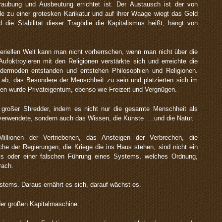
raubung und Ausbeutung errichtet ist. Der Austausch ist der von
rde zu einer grotesken Karikatur und auf ihrer Waage wiegt das Geld
die Stabilität dieser Tragödie die Kapitalismus heißt, hängt von
teriellen Welt kann man nicht vorherrschen, wenn man nicht über die
ufoktroyieren mit den Religionen verstärkte sich und erreichte die
dermoden entstanden und entstehen Philosophien und Religionen.
b, das Besondere der Menschheit zu sein und platzierten sich im
n wurde Privateigentum, ebenso wie Freizeit und Vergnügen.
n großer Shredder, indem es nicht nur die gesamte Menschheit als
erwendete, sondern auch das Wissen, die Künste ….und die Natur.
illionen der Vertriebenen, das Ansteigen der Verbrechen, die
che der Regierungen, die Kriege die ins Haus stehen, sind nicht ein
als oder einer falschen Führung eines Systems, welches Ordnung,
rach.
ystems. Daraus ernährt es sich, darauf wächst es.
 der großen Kapitalmaschine.