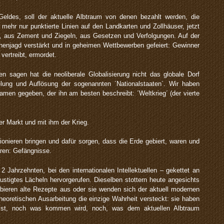
eldes, soll der aktuelle Albtraum von denen bezahlt werden, die
 mehr nur punktierte Linien auf den Landkarten und Zollhäuser, jetzt
ei, aus Zement und Ziegeln, aus Gesetzen und Verfolgungen. Auf der
enjagd verstärkt und in geheimen Wettbewerben gefeiert: Gewinner
 vertreibt, ermordet.
en sagen hat die neoliberale Globalisierung nicht das globale Dorf
elung und Auflösung der sogenannten ´Nationalstaaten´. Wir haben
men gegeben, der ihn am besten beschreibt: ´Weltkrieg´ (der vierte
er Markt und mit ihm der Krieg.
onieren bringen und dafür sorgen, dass die Erde gebiert, waren und
ren: Gefängnisse.
2 Jahrzehnten, bei den internationalen Intellektuellen – gekettet an
stigtes Lächeln hervorgerufen. Dieselben stottern heute angesichts
robieren alte Rezepte aus oder sie wenden sich der aktuell modernen
 theoretischen Ausarbeitung die einzige Wahrheit versteckt: sie haben
 ist, noch was kommen wird, noch, was dem aktuellen Albtraum