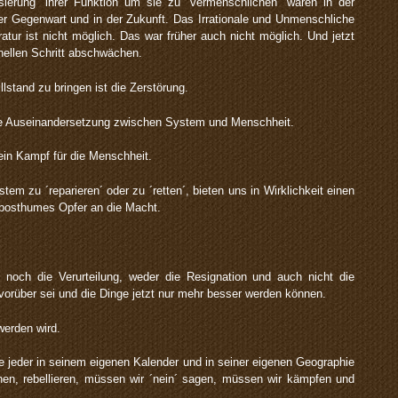
sierung´ ihrer Funktion um sie zu ´vermenschlichen´ waren in der
er Gegenwart und in der Zukunft. Das Irrationale und Unmenschliche
atur ist nicht möglich. Das war früher auch nicht möglich. Und jetzt
nellen Schritt abschwächen.
lstand zu bringen ist die Zerstörung.
die Auseinandersetzung zwischen System und Menschheit.
 ein Kampf für die Menschheit.
m zu ´reparieren´ oder zu ´retten´, bieten uns in Wirklichkeit einen
 posthumes Opfer an die Macht.
noch die Verurteilung, weder die Resignation und auch nicht die
orüber sei und die Dinge jetzt nur mehr besser werden können.
werden wird.
ie jeder in seinem eigenen Kalender und in seiner eigenen Geographie
en, rebellieren, müssen wir ´nein´ sagen, müssen wir kämpfen und