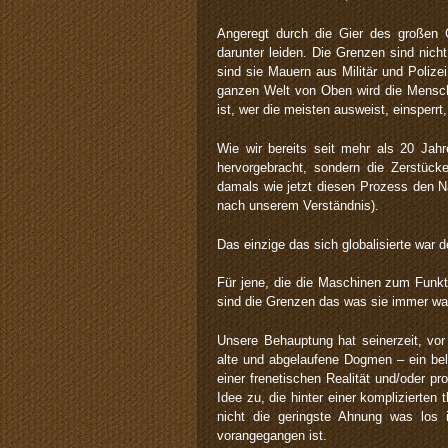
Angeregt durch die Gier des großen G
darunter leiden. Die Grenzen sind nicht
sind sie Mauern aus Militär und Poliz
ganzen Welt von Oben wird die Mensch
ist, wer die meisten ausweist, einsperrt,
Wie wir bereits seit mehr als 20 Jahr
hervorgebracht, sondern die Zerstück
damals wie jetzt diesen Prozess den Na
nach unserem Verständnis).
Das einzige das sich globalisierte war d
Für jene, die die Maschinen zum Funkti
sind die Grenzen das was sie immer wa
Unsere Behauptung hat seinerzeit, vor 
alte und abgelaufene Dogmen – ein belu
einer frenetischen Realität und/oder p
Idee zu, die hinter einer komplizierten
nicht die geringste Ahnung was los
vorangegangen ist.