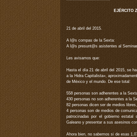
EJÉRCITO 
21 de abril del 2015.
A l@s compas de la Sexta:
A l@s presunt@s asistentes al Seminario
Les avisamos que:
Hasta el día 21 de abril del 2015, se ha
a la Hidra Capitalista», aproximadame
de México y el mundo. De ese total:
558 personas son adherentes a la Sext
430 personas no son adherentes a la S
82 personas dicen ser de medios libres
4 personas son de medios de comunicac
patrocinadas por el gobierno estata
Galeano y presentar a sus asesinos co
Ahora bien, no sabemos si de esas 1,0