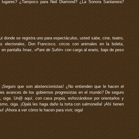
 lugares? ¿Tampoco para Neil Diamond? ¿La Sonora Santanera?
í donde se registra uno para espectáculos, usted sabe, cine, teatro,
s electorales, Don Francisco, circos con animales en la boleta,
 en pantalla
Imax
, «
Pare de Sufrir
» con cargo al erario, baje de peso
! ¡Seguro que son abstencionistas! ¿No entienden que le hacen el
des avances de los gobiernos progresistas en el mundo? De seguro
a, oiga. Un@ aquí, con casa propia, esforzándose por orientarlos y
smo, oiga. ¡Ojalá les haga daño la torta con salmonella! ¡Ahí tienen
ou
! ¡Ahora a ver cómo le hacen para vivir, oiga!