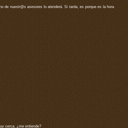
o de nuestr@s asesores lo atenderá. Si tarda, es porque es la hora
muy cerca, ¿me entiende?