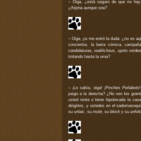
– Oiga, ¿está seguro de que no hay
¿Arjona aunque sea?
– Oiga, ya me entró la duda: ¿no es aqu
conciertos, la barra cómica, campaña
candidaturas,
realitichous
,
spots
verdes
trotando hasta la urna?
– ¡Lo sabía, oiga! ¡Pinches
Peñabots
juego a la derecha? ¿No ven los gran
usted renta o tiene hipotecada la cas
dirigirlos, y ustedes en el sadomasoqui
su
unlaic
, su
mute
, su
block
y su
unfol