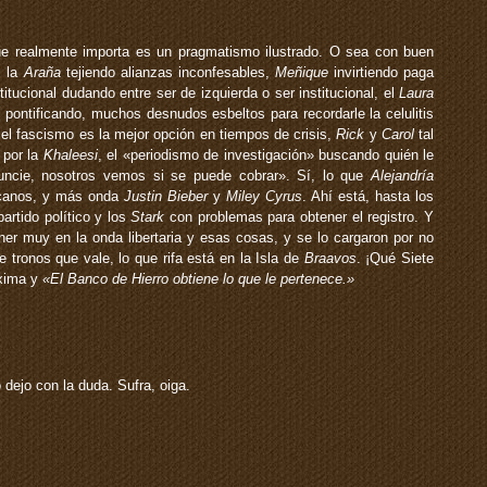
ue realmente importa es un pragmatismo ilustrado. O sea con buen
, la
Araña
tejiendo alianzas inconfesables,
Meñique
invirtiendo paga
titucional dudando entre ser de izquierda o ser institucional, el
Laura
 pontificando, muchos desnudos esbeltos para recordarle la celulitis
el fascismo es la mejor opción en tiempos de crisis,
Rick
y
Carol
tal
por la
Khaleesi
, el «periodismo de investigación» buscando quién le
nuncie, nosotros vemos si se puede cobrar». Sí, lo que
Alejandría
icanos, y más onda
Justin
Bieber
y
Miley
Cyrus
. Ahí está, hasta los
rtido político y los
Stark
con problemas para obtener el registro. Y
ner muy en la onda libertaria y esas cosas, y se lo cargaron por no
de tronos que vale, lo que rifa está en la Isla de
Braavos
. ¡Qué Siete
oxima y
«El Banco de Hierro obtiene lo que le pertenece.»
o dejo con la duda. Sufra, oiga.