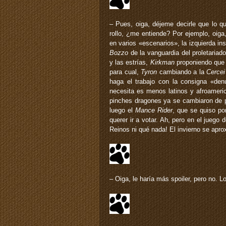
– Pues, oiga, déjeme decirle que lo q
rollo, ¿me entiende? Por ejemplo, oiga
en varios «escenarios», la izquierda ins
Bozzo
de la vanguardia del proletariado
y las estrías,
Kirkman
proponiendo que 
para cual,
Tyron
cambiando a la
Cercei
haga el trabajo con la consigna «de
necesita es menos latinos y afroamer
pinches dragones ya se cambiaron de pa
luego el
Mance Rider
, que se quiso po
querer ir a votar. Ah, pero en el juego 
Reinos ni qué nada! El invierno se apr
– Oiga, le haría más spoiler, pero no. L