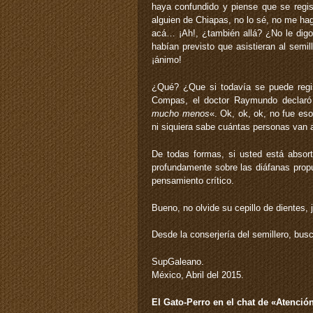
haya confundido y piense que se regis
alguien de Chiapas, no lo sé, no me ha
acá… ¡Ah!, ¿también allá? ¿No le dig
habían previsto que asistieran al semi
¡ánimo!
¿Qué? ¿Que si todavía se puede regist
Compas, el doctor Raymundo declaró
mucho menos
«. Ok, ok, ok, no fue eso
ni siquiera sabe cuántas personas van a
De todas formas, si usted está absort
profundamente sobre las diáfanas prop
pensamiento crítico.
Bueno, no olvide su cepillo de dientes, 
Desde la conserjería del semillero, busc
SupGaleano.
México, Abril del 2015.
El Gato-Perro en el chat de «Atención 