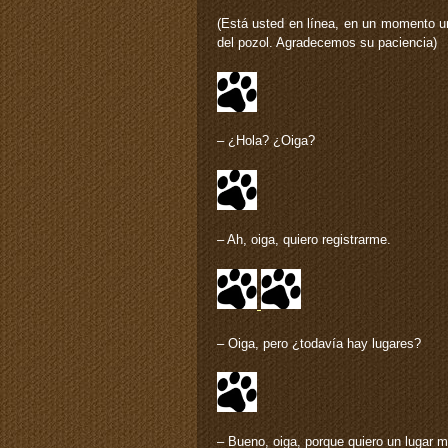
(Está usted en línea, en un momento un
del pozol. Agradecemos su paciencia)
– ¿Hola? ¿Oiga?
– Ah, oiga, quiero registrarme.
– Oiga, pero ¿todavía hay lugares?
– Bueno, oiga, porque quiero un lugar 