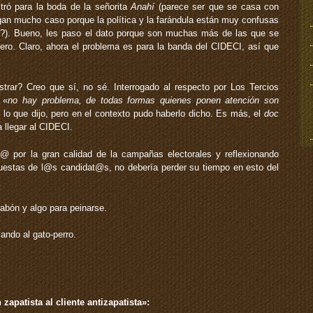
tró para la boda de la señorita
Anahí
(parece ser que se casa con
gan mucho caso porque la política y la farándula están muy confusas
o?). Bueno, les paso el dato porque son muchas más de las que se
llero. Claro, ahora el problema es para la banda del CIDECI, así que
rar? Creo que sí, no sé. Interrogado al respecto por Los Tercios
 «
no hay problema, de todas formas quienes ponen atención son
 lo que dijo, pero en el contexto pudo haberlo dicho. Es más, el
doc
 llegar al CIDECI.
@ por la gran calidad de la campañas electorales y reflexionando
uestas de l@s candidat@s, no debería perder su tiempo en esto del
jabón y algo para peinarse.
ando al gato-perro.
zapatista al cliente antizapatista»: