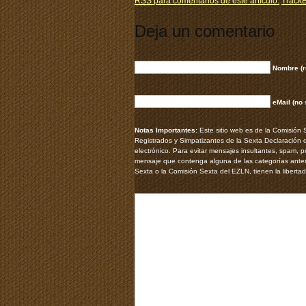
RSS
para comentarios de este artículo.
Track
Deja un comentario
Nombre (r
eMail (no 
Notas Importantes:
Este sitio web es de la Comisión
Registrados y Simpatizantes de la Sexta Declaración 
electrónico. Para evitar mensajes insultantes, spam,
mensaje que contenga alguna de las categorías anter
Sexta o la Comisión Sexta del EZLN, tienen la libertad