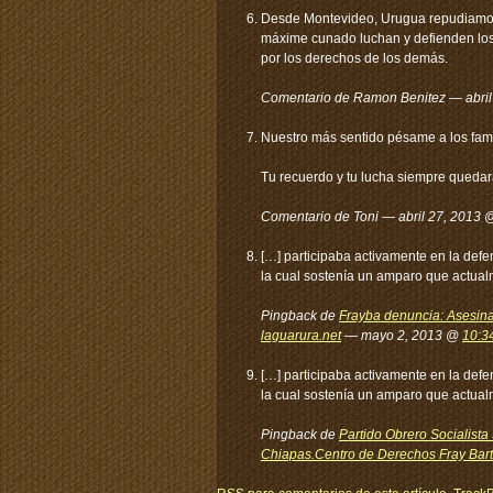
Desde Montevideo, Urugua repudiamos 
máxime cunado luchan y defienden los 
por los derechos de los demás.
Comentario de Ramon Benitez — abri
Nuestro más sentido pésame a los fam
Tu recuerdo y tu lucha siempre queda
Comentario de Toni — abril 27, 2013
[…] participaba activamente en la defen
la cual sostenía un amparo que actualm
Pingback de
Frayba denuncia: Asesina
laguarura.net
— mayo 2, 2013 @
10:3
[…] participaba activamente en la defen
la cual sostenía un amparo que actualm
Pingback de
Partido Obrero Socialist
Chiapas.Centro de Derechos Fray Bar