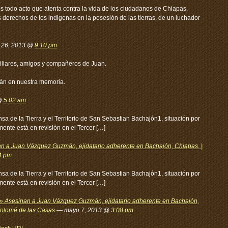
todo acto que atenta contra la vida de los ciudadanos de Chiapas,
derechos de los indigenas en la posesión de las tierras, de un luchador
l 26, 2013 @
9:10 pm
iliares, amigos y compañeros de Juan.
rán en nuestra memoria.
 @
5:02 am
sa de la Tierra y el Territorio de San Sebastian Bachajón1, situación por
ente está en revisión en el Tercer […]
n a Juan Vázquez Guzmán, ejidatario adherente en Bachajón, Chiapas. |
4 pm
sa de la Tierra y el Territorio de San Sebastian Bachajón1, situación por
ente está en revisión en el Tercer […]
a » Asesinan a Juan Vázquez Guzmán, ejidatario adherente en Bachajón,
tolomé de las Casas
— mayo 7, 2013 @
3:08 pm