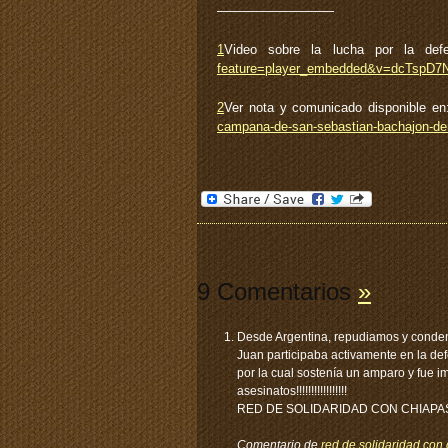
—————————
1
Video sobre la lucha por la defen
feature=player_embedded&v=dcTspD
2
Ver nota y comunicado disponible en
campana-de-san-sebastian-bachajon-de
9 Comentarios
»
Desde Argentina, repudiamos y conde
Juan participaba activamente en la def
por la cual sostenía un amparo y fue 
asesinatos!!!!!!!!!!!!!!!!!
RED DE SOLIDARIDAD CON CHIAPA
Comentario de
red de solidaridad con 