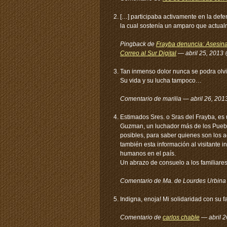
[…] participaba activamente en la defen
la cual sostenía un amparo que actualm
Pingback de
Frayba denuncia: Asesina
Correo al Sur Digital
— abril 25, 2013
Tan inmenso dolor nunca se podra olvi
Su vida y su lucha tampoco…
Comentario de marilia — abril 26, 20
Estimados Sres. o Sras del Frayba, es
Guzman, un luchador más de los Pueblo
posibles, para saber quienes son los ac
también esta información al visitante 
humanos en el país.
Un abrazo de consuelo a los familiare
Comentario de Ma. de Lourdes Urbina
Indigna, enoja! Mi solidaridad con su
Comentario de
carlos chable
— abril 