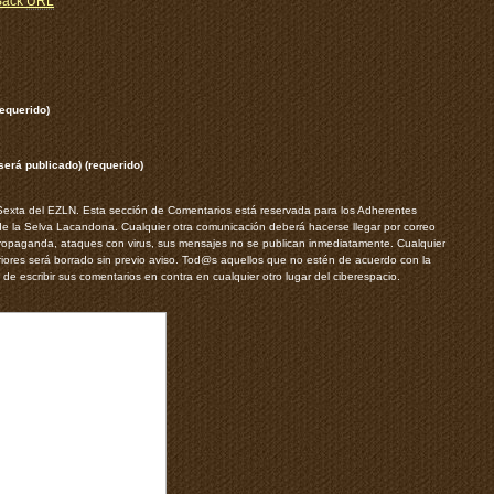
Back
URL
equerido)
será publicado) (requerido)
 Sexta del EZLN. Esta sección de Comentarios está reservada para los Adherentes
de la Selva Lacandona. Cualquier otra comunicación deberá hacerse llegar por correo
 propaganda, ataques con virus, sus mensajes no se publican inmediatamente. Cualquier
iores será borrado sin previo aviso. Tod@s aquellos que no estén de acuerdo con la
 de escribir sus comentarios en contra en cualquier otro lugar del ciberespacio.