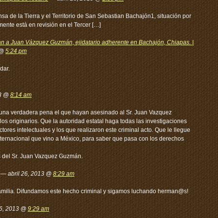
sa de la Tierra y el Territorio de San Sebastian Bachajón1, situación por
ente está en revisión en el Tercer […]
n a Juan Vázquez Guzmán, ejidatario adherente en Bachajón, Chiapas. |
 @
5:24 pm
dar.
13 @
8:14 am
 una verdadera pena el que hayan asesinado al Sr. Juan Vazquez
s originarios. Que la autoridad estatal haga todas las investigaciones
tores intelectuales y los que realizaron este criminal acto. Que le llegue
internacional que vino a México, para saber que pasa con los derechos
s del Sr. Juan Vazquez Guzmán.
 — abril 26, 2013 @
8:29 am
 familia. Difundamos este hecho criminal y sigamos luchando herman@s!
26, 2013 @
9:29 am