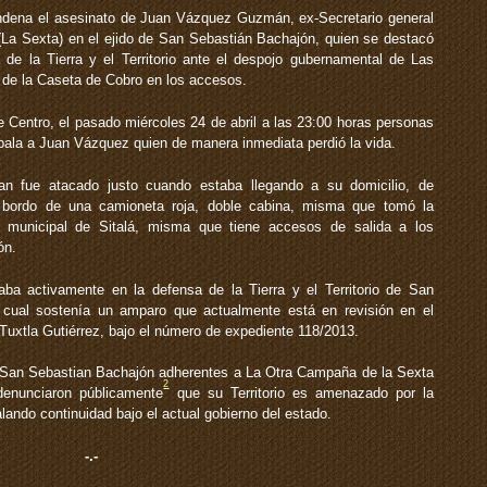
dena el asesinato de Juan Vázquez Guzmán, ex-Secretario general
La Sexta) en el ejido de San Sebastián Bachajón, quien se destacó
 de la Tierra y el Territorio ante el despojo gubernamental de Las
 de la Caseta de Cobro en los accesos.
 Centro, el pasado miércoles 24 de abril a las 23:00 horas personas
ala a Juan Vázquez quien de manera inmediata perdió la vida.
uan fue atacado justo cuando estaba llegando a su domicilio, de
 bordo de una camioneta roja, doble cabina, misma que tomó la
 municipal de Sitalá, misma que tiene accesos de salida a los
ón.
ba activamente en la defensa de la Tierra y el Territorio de San
a cual sostenía un amparo que actualmente está en revisión en el
Tuxtla Gutiérrez, bajo el número de expediente 118/2013.
de San Sebastian Bachajón adherentes a La Otra Campaña de la Sexta
2
denunciaron públicamente
que su Territorio es amenazado por la
eñalando continuidad bajo el actual gobierno del estado.
-.-