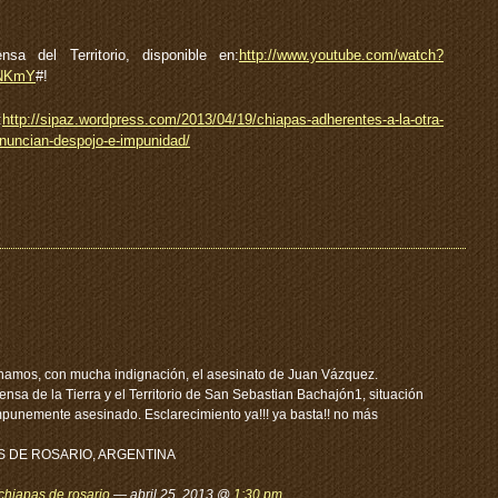
sa del Territorio, disponible en:
http://www.youtube.com/watch?
7NKmY
#!
:
http://sipaz.wordpress.com/2013/04/19/chiapas-adherentes-a-la-otra-
nuncian-despojo-e-impunidad/
namos, con mucha indignación, el asesinato de Juan Vázquez.
ensa de la Tierra y el Territorio de San Sebastian Bachajón1, situación
impunemente asesinado. Esclarecimiento ya!!! ya basta!! no más
S DE ROSARIO, ARGENTINA
chiapas de rosario
— abril 25, 2013 @
1:30 pm