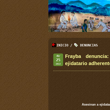
INICIO
/
DENUNCIAS
Frayba denuncia
Abr
25
ejidatario adheren
2013
Asesinan a ejidat